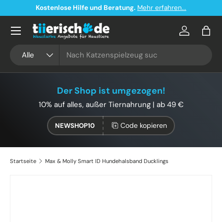
Kostenlose Hilfe und Beratung.
Mehr erfahren...
Direkt zum Inhalt
Konto
Eink
Suchen
Art
Alle
Der Shop ist umgezogen!
10% auf alles, außer Tiernahrung | ab 49 €
Code kopieren
NEWSHOP10
Startseite
Max & Molly Smart ID Hundehalsband Ducklings
Zu Produktinformationen springen