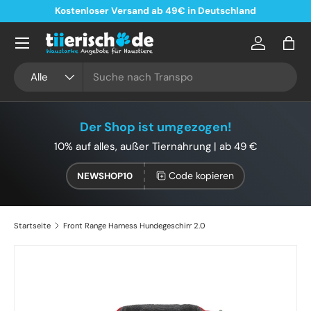
Kostenloser Versand ab 49€ in Deutschland
Direkt zum Inhalt
Konto
Eink
Suchen
Art
Alle
Der Shop ist umgezogen!
10% auf alles, außer Tiernahrung | ab 49 €
Code kopieren
NEWSHOP10
Startseite
Front Range Harness Hundegeschirr 2.0
Bild 22 ist nun in der Galerieansicht verfügbar
Zu Produktinformationen springen