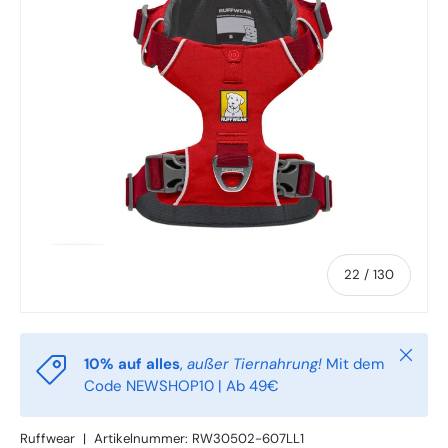
von
22
/
130
Schlie
10% auf alles
,
außer Tiernahrung!
Mit dem
Code NEWSHOP10 | Ab 49€
Ruffwear
|
Artikelnummer:
RW30502-607LL1