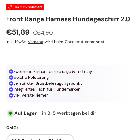
Um 20% reduziert
Ruffwear
Front Range Harness Hundegeschirr 2.0
Normaler Preis
Verkaufspreis
€51,89
€64,90
inkl. MwSt.
Versand
wird beim Checkout berechnet.
zwei neue Farben: purple sage & red clay
weiche Polsterung
verstärkter Brustbefestigungspunkt
integriertes Fach für Hundemarken
vier Verstellriemen
Auf Lager
in 3-5 Werktagen bei dir!
Größe