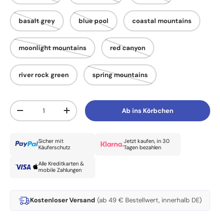
basalt grey
blue pool
coastal mountains
moonlight mountains
red canyon
river rock green
spring mountains
Anzahl
Ab ins Körbchen
Menge verringern
Menge erhöhen
Sicher mit
Jetzt kaufen, in 30
Käuferschutz
Tagen bezahlen
Alle Kreditkarten &
mobile Zahlungen
Kostenloser Versand
(ab 49 € Bestellwert, innerhalb DE)