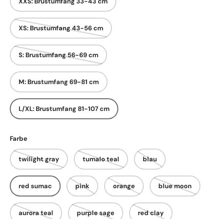
XXS: Brustumfang 33-43 cm
XS: Brustumfang 43-56 cm
S: Brustumfang 56-69 cm
M: Brustumfang 69-81 cm
L/XL: Brustumfang 81-107 cm
Farbe
twilight gray
tumalo teal
blau
red sumac
pink
orange
blue moon
aurora teal
purple sage
red clay