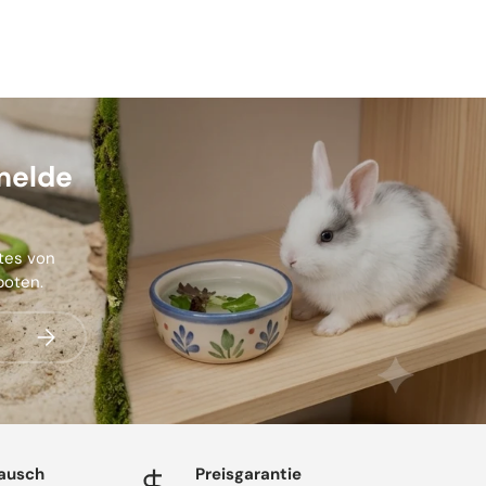
melde
stes von
boten.
Abonnieren
ausch
Preisgarantie