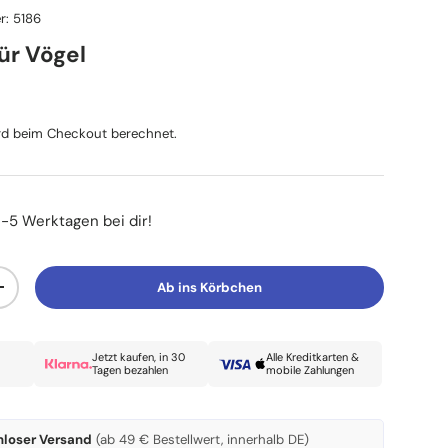
r:
5186
für Vögel
reis
d beim Checkout berechnet.
3-5 Werktagen bei dir!
Ab ins Körbchen
Menge erhöhen
Jetzt kaufen, in 30
Alle Kreditkarten &
Tagen bezahlen
mobile Zahlungen
nloser Versand
(ab 49 € Bestellwert, innerhalb DE)