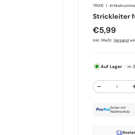
TRIXIE
|
Artikelnumme
TRIXIE
Strickleiter 
Normaler P
€5,99
inkl. MwSt.
Versand
wir
Auf Lager
in 
Anzahl
Menge verringern
Sicher mit
Käuferschutz
Koste