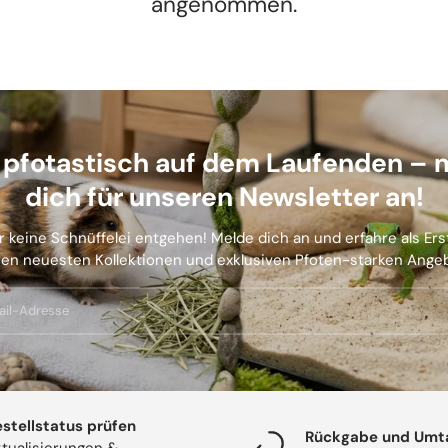
angenommen.
b pfotastisch auf dem Laufenden – 
dich für unseren Newsletter an!
r keine Schnüffelei entgehen! Melde dich an und erfahre als Er
en neuesten Kollektionen und exklusiven Pfoten-starken Ange
stellstatus prüfen
Rückgabe und Umt
tualisierungen &