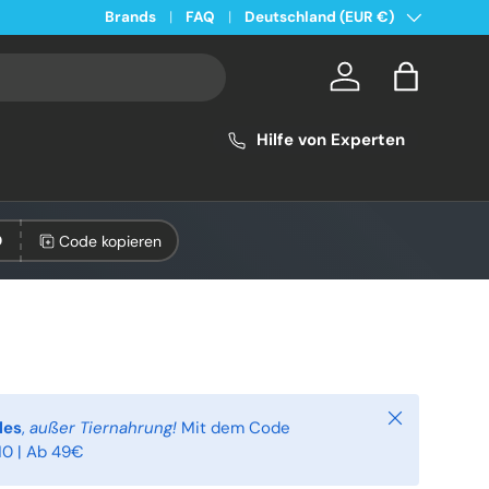
Land/Region
Kostenloser Versand ab 49€ in Deutschland
Brands
FAQ
Deutschland (EUR €)
Konto
Einkaufsta
Hilfe von Experten
Code kopieren
0
Schließen
les
,
außer Tiernahrung!
Mit dem Code
0 | Ab 49€