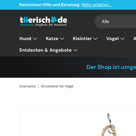
Kostenlose Hilfe und Beratung.
Mehr erfahren...
Direkt zum Inhalt
Suchen
Art
Alle
Hund
Katze
Kleintier
Vogel
A
Entdecken & Angebote
Der Shop ist umg
Startseite
Strickleiter für Vögel
Zu Produktinformationen springen