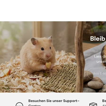
Blei
Lass di
unser
E-Mail
Besuchen Sie unser Support-
Be
Center
Ak