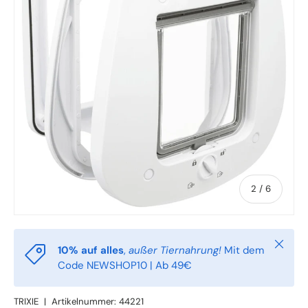
von
2
/
6
Schlie
10% auf alles
,
außer Tiernahrung!
Mit dem
Code NEWSHOP10 | Ab 49€
TRIXIE
|
Artikelnummer:
44221