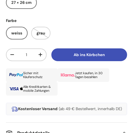
27 × 26 cm
Farbe
weiss
grau
Anzahl
Ab ins Körbchen
Menge verringern
Menge erhöhen
Sicher mit
Jetzt kaufen, in 30
Käuferschutz
Tagen bezahlen
Alle Kreditkarten &
mobile Zahlungen
Kostenloser Versand
(ab 49 € Bestellwert, innerhalb DE)
Produktdetails