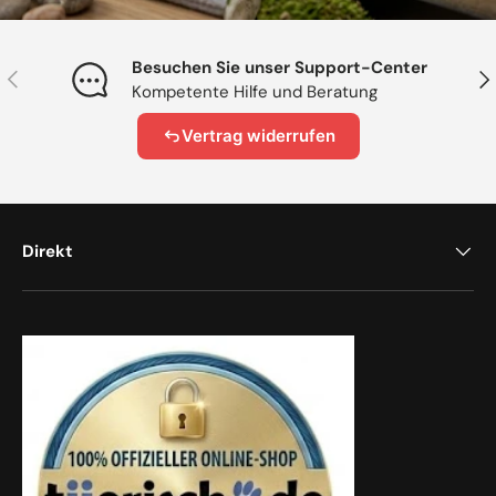
Besuchen Sie unser Support-Center
Vorherige
Näc
Kompetente Hilfe und Beratung
Vertrag widerrufen
Direkt