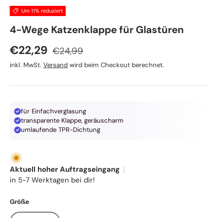
Um 11% reduziert
TRIXIE
4-Wege Katzenklappe für Glastüren
Normaler Preis
Verkaufspreis
€22,29
€24,99
inkl. MwSt.
Versand
wird beim Checkout berechnet.
für Einfachverglasung
transparente Klappe, geräuscharm
umlaufende TPR-Dichtung
Aktuell hoher Auftragseingang
in 5-7 Werktagen bei dir!
Größe