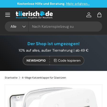
Kostenlose Hilfe und Beratung.
Mehr erfahren...
Direkt zum Inhalt
Konto
Eink
Suchen
Art
Alle
Der Shop ist umgezogen!
10% auf alles, außer Tiernahrung | ab 49 €
Code kopieren
NEWSHOP10
Startseite
4-Wege Katzenklappe für Glastüren
Bild 2 ist nun in der Galerieansicht verfügbar
Zu Produktinformationen springen