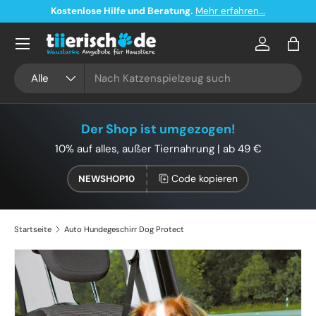
Kostenlose Hilfe und Beratung.
Mehr erfahren...
Direkt zum Inhalt
Konto
Eink
Suchen
Art
Alle
Der Shop ist umgezogen!
10% auf alles, außer Tiernahrung | ab 49 €
Code kopieren
NEWSHOP10
Startseite
Auto Hundegeschirr Dog Protect
Bild 3 ist nun in der Galerieansicht verfügbar
Zu Produktinformationen springen