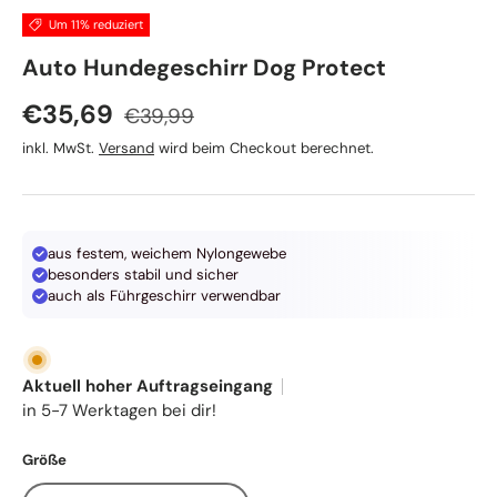
Um 11% reduziert
TRIXIE
Auto Hundegeschirr Dog Protect
Normaler Preis
Verkaufspreis
€35,69
€39,99
inkl. MwSt.
Versand
wird beim Checkout berechnet.
aus festem, weichem Nylongewebe
besonders stabil und sicher
auch als Führgeschirr verwendbar
Aktuell hoher Auftragseingang
in 5-7 Werktagen bei dir!
Größe