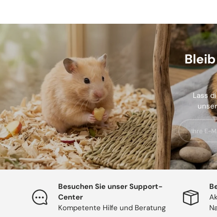
Blei
Lass di
unser
E-Mail
Besuchen Sie unser Support-
Be
Center
Ak
Kompetente Hilfe und Beratung
Na