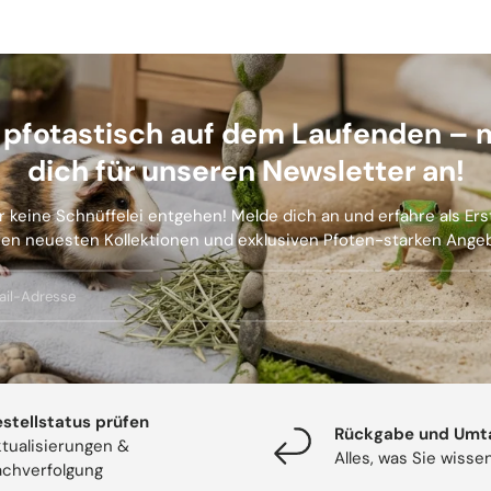
b pfotastisch auf dem Laufenden – 
dich für unseren Newsletter an!
r keine Schnüffelei entgehen! Melde dich an und erfahre als Er
en neuesten Kollektionen und exklusiven Pfoten-starken Ange
stellstatus prüfen
Rückgabe und Umt
tualisierungen &
Alles, was Sie wiss
chverfolgung