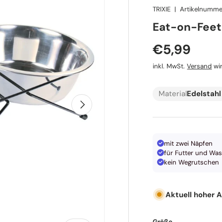
TRIXIE
|
Artikelnumme
TRIXIE
Eat-on-Feet
Normaler P
€5,99
inkl. MwSt.
Versand
wir
Material
Edelstahl
Nächste
mit zwei Näpfen
für Futter und Was
kein Wegrutschen
Aktuell hoher 
Größe