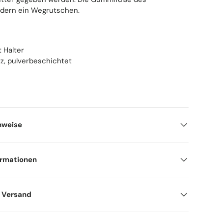
indern ein Wegrutschen.
t Halter
rz, pulverbeschichtet
nweise
ormationen
d Versand