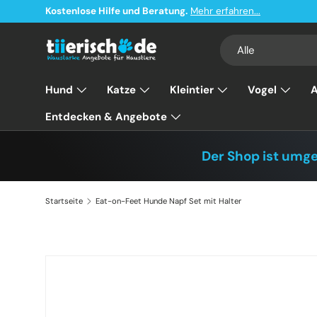
Kostenlose Hilfe und Beratung.
Mehr erfahren...
Direkt zum Inhalt
Suchen
Art
Alle
Hund
Katze
Kleintier
Vogel
A
Entdecken & Angebote
Der Shop ist umg
Startseite
Eat-on-Feet Hunde Napf Set mit Halter
Zu Produktinformationen springen