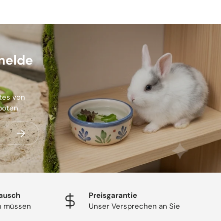
melde
stes von
boten.
Abonnieren
ausch
Preisgarantie
en müssen
Unser Versprechen an Sie