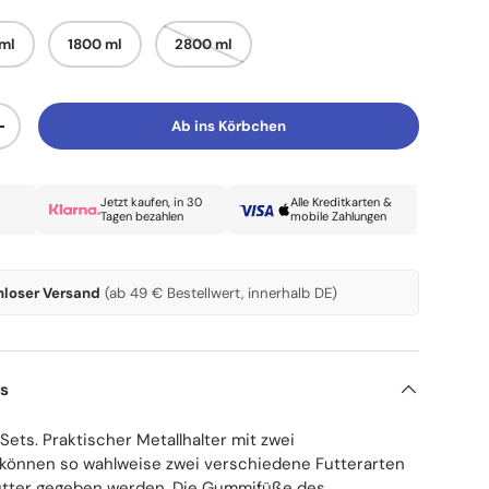
 ml
1800 ml
2800 ml
Ab ins Körbchen
Menge erhöhen
Jetzt kaufen, in 30
Alle Kreditkarten &
Tagen bezahlen
mobile Zahlungen
nloser Versand
(ab 49 € Bestellwert, innerhalb DE)
ls
Sets. Praktischer Metallhalter mit zwei
s können so wahlweise zwei verschiedene Futterarten
utter gegeben werden. Die Gummifüße des