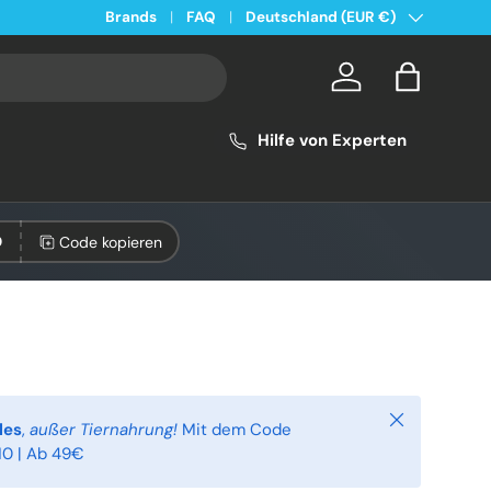
Land/Region
Kostenloser Versand ab 49€ in Deutschland
Brands
FAQ
Deutschland (EUR €)
Konto
Einkaufsta
Hilfe von Experten
Code kopieren
0
Schließen
les
,
außer Tiernahrung!
Mit dem Code
0 | Ab 49€