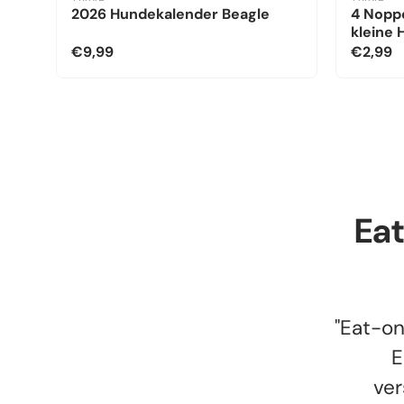
2026 Hundekalender Beagle
4 Noppe
kleine
€9,99
€2,99
Ea
"Eat-on
E
ver