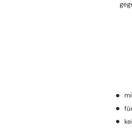
geg
mi
fü
ke