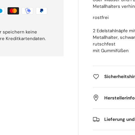
Metallhalters verh
rostfrei
2 Edelstahlnäpfe mi
r speichern keine
Metallhalter, schwa
hre Kreditkartendaten.
rutschfest
mit Gummifüßen
Sicherheitshi
Herstellerinf
Lieferung un