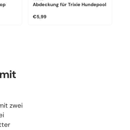
kop
Abdeckung für Trixie Hundepool
€5,99
mit
mit zwei
ei
tter