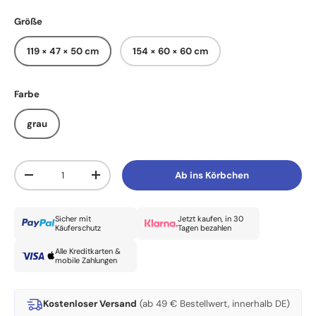
Größe
119 × 47 × 50 cm
154 × 60 × 60 cm
Farbe
grau
Anzahl
Ab ins Körbchen
Menge verringern
Menge erhöhen
Sicher mit
Jetzt kaufen, in 30
Käuferschutz
Tagen bezahlen
Alle Kreditkarten &
mobile Zahlungen
Kostenloser Versand
(ab 49 € Bestellwert, innerhalb DE)