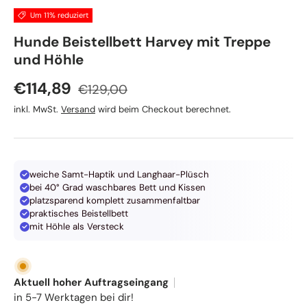
Um 11% reduziert
TRIXIE
Hunde Beistellbett Harvey mit Treppe
und Höhle
Normaler Preis
Verkaufspreis
€114,89
€129,00
inkl. MwSt.
Versand
wird beim Checkout berechnet.
weiche Samt-Haptik und Langhaar-Plüsch
bei 40° Grad waschbares Bett und Kissen
platzsparend komplett zusammenfaltbar
praktisches Beistellbett
mit Höhle als Versteck
Aktuell hoher Auftragseingang
in 5-7 Werktagen bei dir!