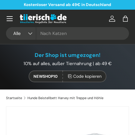
Kostenloser Versand ab 49€ in Deutschland
Direkt zum Inhalt
Konto
Eink
Suchen
Art
Alle
Der Shop ist umgezogen!
10% auf alles, außer Tiernahrung | ab 49 €
Code kopieren
NEWSHOP10
Startseite
Hunde Beistellbett Harvey mit Treppe und Höhle
Zu Produktinformationen springen