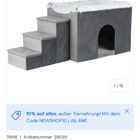
von
1
/
15
Schlie
10% auf alles
,
außer Tiernahrung!
Mit dem
Code NEWSHOP10 | Ab 49€
TRIXIE
|
Artikelnummer:
38039