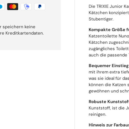
Die TRIXIE Junior Ka
Kätzchen konzipier
Stubentiger.
r speichern keine
Kompakte Größe fü
hre Kreditkartendaten.
Katzentoilette Nuno
Kätzchen zugeschni
zugängliches Toilet
auch die passende T
Bequemer Einstieg 
mit ihrem extra tie
was sie ideal für d
können die Katzen s
gewöhnen und schne
Robuste Kunststof
Kunststoff, ist die 
reinigen.
Hinweis zur Farba