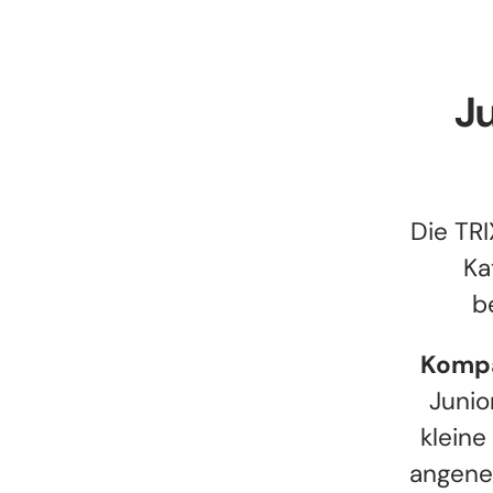
Ju
Die TRI
Ka
b
Kompa
Junio
kleine
angeneh