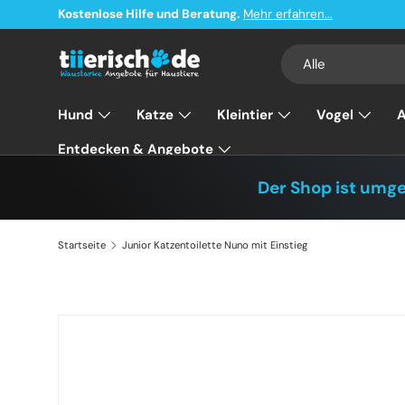
Kostenlose Hilfe und Beratung.
Mehr erfahren...
Direkt zum Inhalt
Suchen
Art
Alle
Hund
Katze
Kleintier
Vogel
A
Entdecken & Angebote
Der Shop ist umg
Startseite
Junior Katzentoilette Nuno mit Einstieg
Zu Produktinformationen springen