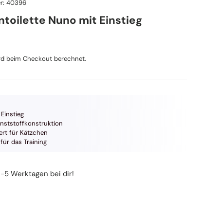
r:
40396
ntoilette Nuno mit Einstieg
reis
d beim Checkout berechnet.
 Einstieg
unststoffkonstruktion
ert für Kätzchen
für das Training
3-5 Werktagen bei dir!