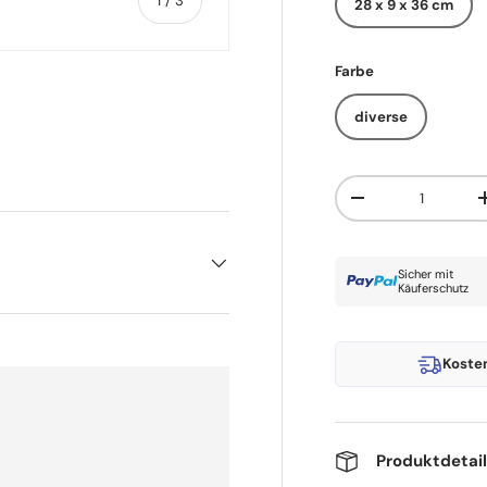
1
/
3
28 x 9 x 36 cm
Farbe
diverse
t laden
Anzahl
Menge verringern
Sicher mit
Käuferschutz
Koste
Produktdetai