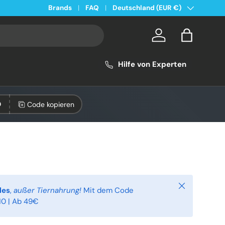
Land/Region
Kostenloser Versand ab 49€ in Deutschland
Brands
FAQ
Deutschland (EUR €)
Konto
Einkaufsta
Hilfe von Experten
Code kopieren
0
Schließen
les
,
außer Tiernahrung!
Mit dem Code
0 | Ab 49€