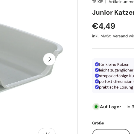
TRIXIE
|
Artikelnumme
TRIXIE
Junior Katze
Normaler P
€4,49
inkl. MwSt.
Versand
wir
Nächste
für kleine Katzen
leicht zugänglicher
strapazierfähige K
perfekt dimensioni
praktische Lösung 
Auf Lager
in 
Größe
von