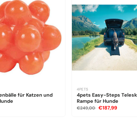
4PETS
nbälle für Katzen und
4pets Easy-Steps Teles
 Hunde
Rampe für Hunde
€187,99
€249,00