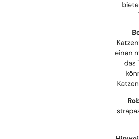
biete
Be
Katzent
einen m
das 
kön
Katzen
Rob
strapaz
Hinwei