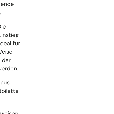
ssende
.
ie
Einstieg
deal für
Weise
 der
werden.
 aus
toilette
weisen,