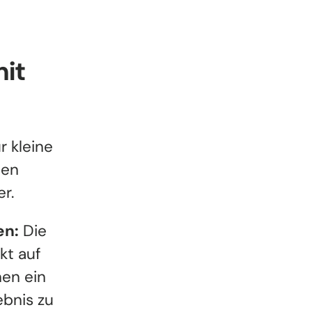
mit
r kleine
nen
r.
en:
Die
kt auf
nen ein
ebnis zu