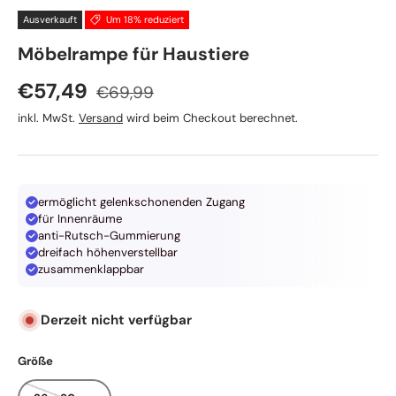
Ausverkauft
Um 18% reduziert
TRIXIE
Möbelrampe für Haustiere
Normaler Preis
Verkaufspreis
€57,49
€69,99
inkl. MwSt.
Versand
wird beim Checkout berechnet.
ermöglicht gelenkschonenden Zugang
für Innenräume
anti-Rutsch-Gummierung
dreifach höhenverstellbar
zusammenklappbar
Derzeit nicht verfügbar
Größe