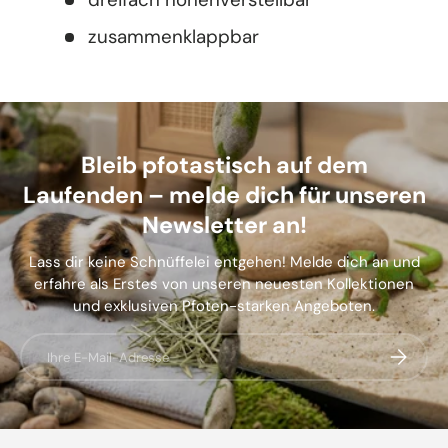
zusammenklappbar
Bleib pfotastisch auf dem
Laufenden – melde dich für unseren
Newsletter an!
Lass dir keine Schnüffelei entgehen! Melde dich an und
erfahre als Erstes von unseren neuesten Kollektionen
und exklusiven Pfoten-starken Angeboten.
E-Mail
Abonnier