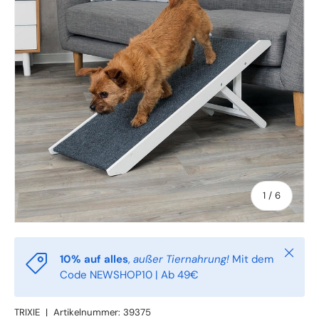
von
1
/
6
Schlie
10% auf alles
,
außer Tiernahrung!
Mit dem
Code NEWSHOP10 | Ab 49€
TRIXIE
|
Artikelnummer:
39375