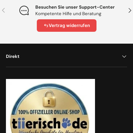
Besuchen Sie unser Support-Center
Vorherige
Näc
Kompetente Hilfe und Beratung
Vertrag widerrufen
Direkt