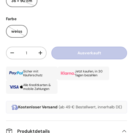
36 × 90 cm
Farbe
weiss
Anzahl
Ausverkauft
Menge verringern
Menge erhöhen
Sicher mit
Jetzt kaufen, in 30
Käuferschutz
Tagen bezahlen
Alle Kreditkarten &
mobile Zahlungen
Kostenloser Versand
(ab 49 € Bestellwert, innerhalb DE)
Produktdetails