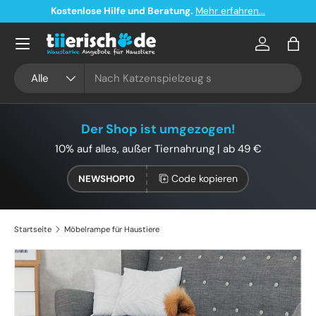
Kostenlose Hilfe und Beratung.
Mehr erfahren...
Direkt zum Inhalt
Konto
Eink
Suchen
Art
Alle
Der Shop ist umgezogen!
10% auf alles, außer Tiernahrung | ab 49 €
Code kopieren
NEWSHOP10
Startseite
Möbelrampe für Haustiere
Zu Produktinformationen springen