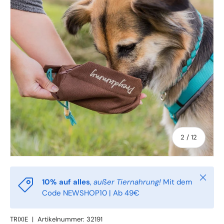
von
2
/
12
Schlie
10% auf alles
,
außer Tiernahrung!
Mit dem
Code NEWSHOP10 | Ab 49€
TRIXIE
|
Artikelnummer:
32191