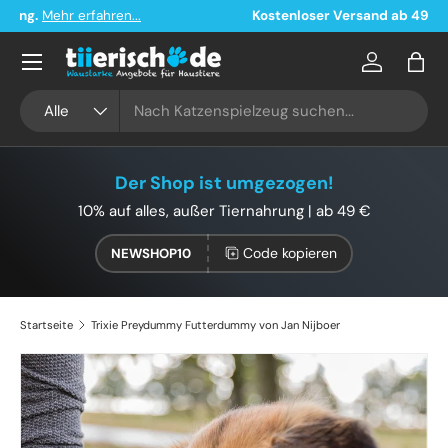
Kostenloser Versand ab 49€ in Deutschland
Direkt zum Inhalt
Konto
Eink
Suchen
Art
Alle
Der Shop ist umgezogen!
10% auf alles, außer Tiernahrung | ab 49 €
Code kopieren
NEWSHOP10
Startseite
Trixie Preydummy Futterdummy von Jan Nijboer
Bild 2 ist nun in der Galerieansicht verfügbar
Zu Produktinformationen springen