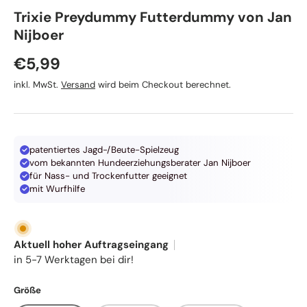
Trixie Preydummy Futterdummy von Jan
Nijboer
Normaler Preis
€5,99
inkl. MwSt.
Versand
wird beim Checkout berechnet.
patentiertes Jagd-/Beute-Spielzeug
vom bekannten Hundeerziehungsberater Jan Nijboer
für Nass- und Trockenfutter geeignet
mit Wurfhilfe
Aktuell hoher Auftragseingang
in 5-7 Werktagen bei dir!
Größe