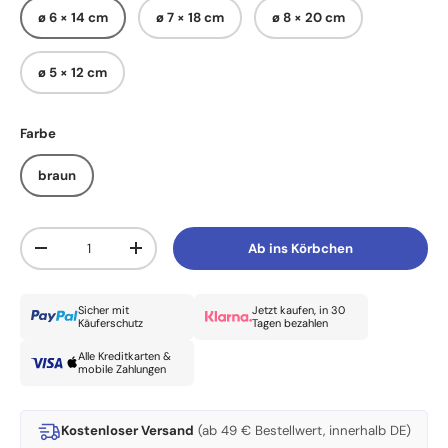
ø 6 × 14 cm
ø 7 × 18 cm
ø 8 × 20 cm
ø 5 × 12 cm
Farbe
braun
Anzahl
Ab ins Körbchen
Menge verringern
Menge erhöhen
Sicher mit
Jetzt kaufen, in 30
Käuferschutz
Tagen bezahlen
Alle Kreditkarten &
mobile Zahlungen
Kostenloser Versand
(ab 49 € Bestellwert, innerhalb DE)