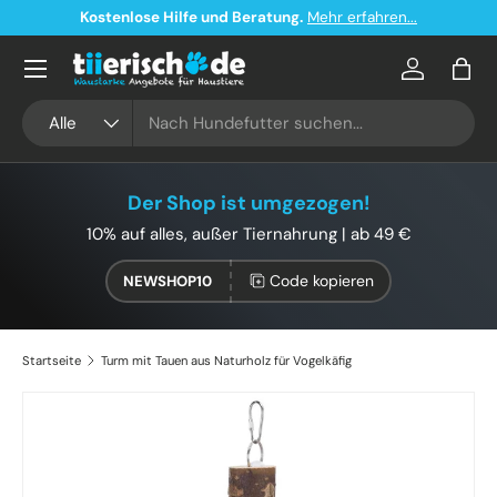
Kostenlose Hilfe und Beratung.
Mehr erfahren...
Direkt zum Inhalt
Konto
Eink
Suchen
Art
Alle
Der Shop ist umgezogen!
10% auf alles, außer Tiernahrung | ab 49 €
Code kopieren
NEWSHOP10
Startseite
Turm mit Tauen aus Naturholz für Vogelkäfig
Bild 2 ist nun in der Galerieansicht verfügbar
Zu Produktinformationen springen