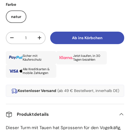
Farbe
natur
Anzahl
Ab ins Körbchen
Menge verringern
Menge erhöhen
Sicher mit
Jetzt kaufen, in 30
Käuferschutz
Tagen bezahlen
Alle Kreditkarten &
mobile Zahlungen
Kostenloser Versand
(ab 49 € Bestellwert, innerhalb DE)
Produktdetails
Dieser Turm mit Tauen hat Sprossenn für den Vogelkäfig,