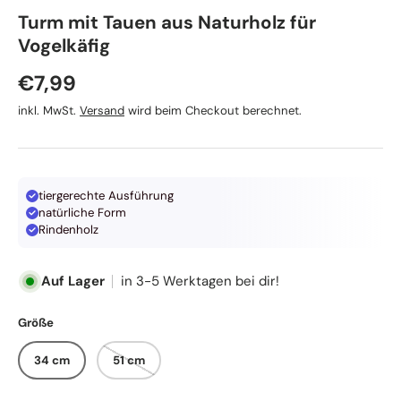
TRIXIE
Turm mit Tauen aus Naturholz für
Vogelkäfig
Normaler Preis
€7,99
inkl. MwSt.
Versand
wird beim Checkout berechnet.
tiergerechte Ausführung
natürliche Form
Rindenholz
Auf Lager
in 3-5 Werktagen bei dir!
Größe
34 cm
51 cm