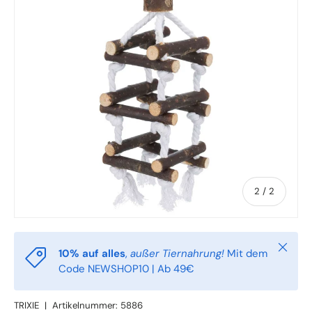
von
2
/
2
Schlie
10% auf alles
,
außer Tiernahrung!
Mit dem
Code NEWSHOP10 | Ab 49€
TRIXIE
|
Artikelnummer:
5886