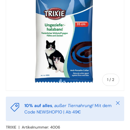
von
1
/
2
Schlie
10% auf alles
,
außer Tiernahrung!
Mit dem
Code NEWSHOP10 | Ab 49€
TRIXIE
|
Artikelnummer:
4006