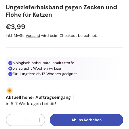
TRIXIE
Ungezieferhalsband gegen Zecken und
Flöhe für Katzen
Normaler Preis
€3,99
inkl. MwSt.
Versand
wird beim Checkout berechnet.
biologisch abbaubare Inhaltsstoffe
bis zu acht Wochen wirksam
für Jungtiere ab 12 Wochen geeignet
Aktuell hoher Auftragseingang
in 5-7 Werktagen bei dir!
Anzahl
Ab ins Körbchen
Menge verringern
Menge erhöhen