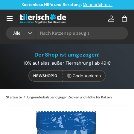
Kostenlose Hilfe und Beratung.
Mehr erfahren...
Direkt zum Inhalt
Konto
Eink
Suchen
Art
Alle
Der Shop ist umgezogen!
10% auf alles, außer Tiernahrung | ab 49 €
Code kopieren
NEWSHOP10
Startseite
Ungezieferhalsband gegen Zecken und Flöhe für Katzen
Zu Produktinformationen springen