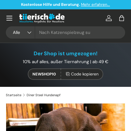
Kostenlose Hilfe und Beratung.
Mehr erfahren...
Direkt zum Inhalt
Konto
Eink
Suchen
Art
Alle
Der Shop ist umgezogen!
10% auf alles, außer Tiernahrung | ab 49 €
Code kopieren
NEWSHOP10
Startseite
Diner Steel Hundenapf
Bild 2 ist nun in der Galerieansicht verfügbar
Zu Produktinformationen springen