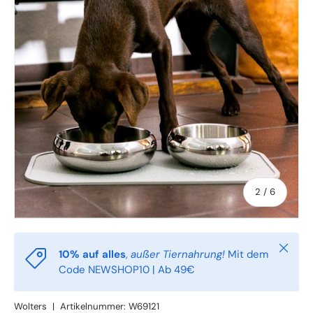
von
2
/
6
Schlie
10% auf alles
,
außer Tiernahrung!
Mit dem
Code NEWSHOP10 | Ab 49€
Wolters
|
Artikelnummer:
W69121