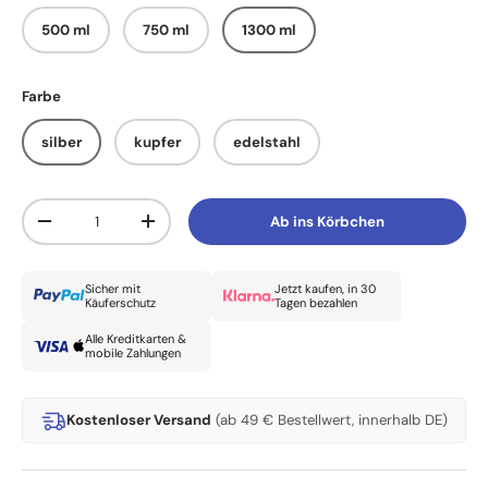
500 ml
750 ml
1300 ml
Farbe
silber
kupfer
edelstahl
Anzahl
Ab ins Körbchen
Menge verringern
Menge erhöhen
Sicher mit
Jetzt kaufen, in 30
Käuferschutz
Tagen bezahlen
Alle Kreditkarten &
mobile Zahlungen
Kostenloser Versand
(ab 49 € Bestellwert, innerhalb DE)