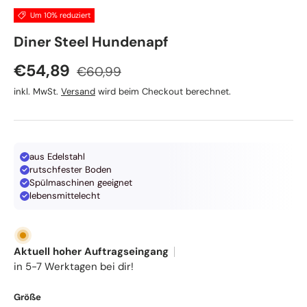
Um 10% reduziert
Wolters
Diner Steel Hundenapf
Normaler Preis
Verkaufspreis
€54,89
€60,99
inkl. MwSt.
Versand
wird beim Checkout berechnet.
aus Edelstahl
rutschfester Boden
Spülmaschinen geeignet
lebensmittelecht
Aktuell hoher Auftragseingang
in 5-7 Werktagen bei dir!
Größe