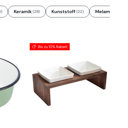
Keramik
Kunststoff
Melamin
0)
(29)
(22)
(13)
Bis zu 10% Rabatt