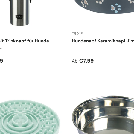
TRIXIE
it Trinknapf für Hunde
Hundenapf Keramiknapf Ji
s
r Preis
Normaler Preis
99
€7,99
Ab