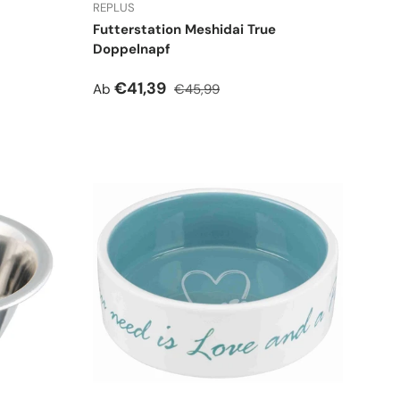
REPLUS
Futterstation Meshidai True
Doppelnapf
Verkaufspreis
Normaler Preis
€41,39
Ab
€45,99