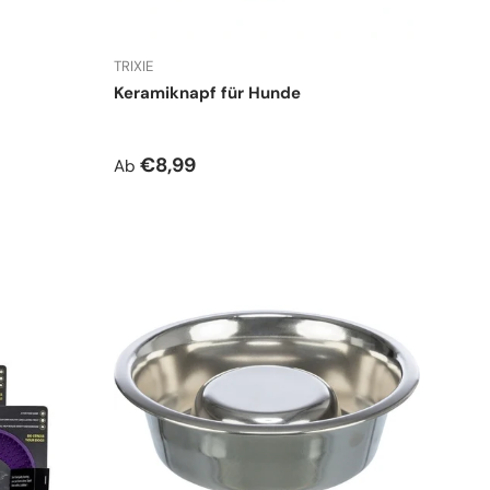
TRIXIE
Keramiknapf für Hunde
Normaler Preis
€8,99
Ab