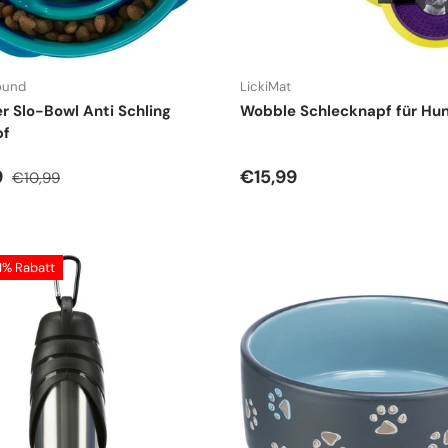
ound
LickiMat
r Slo-Bowl Anti Schling
Wobble Schlecknapf für Hu
pf
spreis
Normaler Preis
Normaler Preis
9
€15,99
€10,99
11% Rabatt