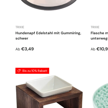
TRIXIE
TRIXIE
Hundenapf Edelstahl mit Gummiring,
Flasche m
schwer
unterweg
Normaler Preis
Normale
€3,49
€10,
Ab
Ab
Bis zu 10% Rabatt