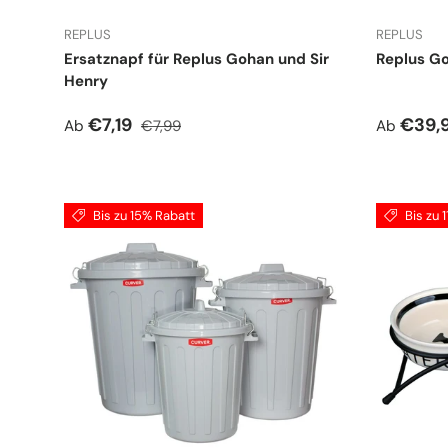
REPLUS
REPLUS
Ersatznapf für Replus Gohan und Sir
Replus G
Henry
Verkaufspreis
Normaler Preis
Verkauf
€7,19
€39,
Ab
€7,99
Ab
Bis zu 15% Rabatt
Bis zu 