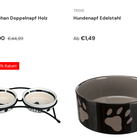
TRIXIE
ohan Doppelnapf Holz
Hundenapf Edelstahl
spreis
Normaler Preis
Normaler Preis
90
€1,49
€44,99
Ab
11% Rabatt