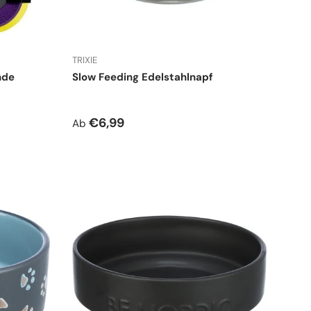
TRIXIE
nde
Slow Feeding Edelstahlnapf
Normaler Preis
€6,99
Ab