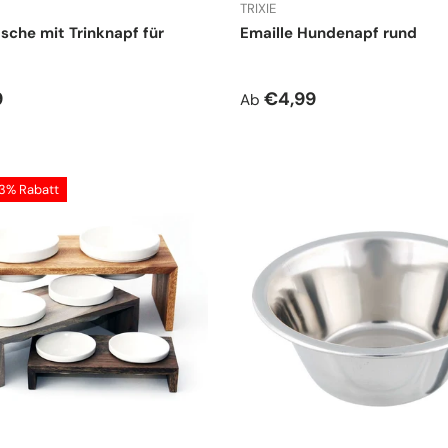
TRIXIE
sche mit Trinknapf für
Emaille Hundenapf rund
r Preis
Normaler Preis
9
€4,99
Ab
13% Rabatt