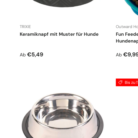
TRIXIE
Outward H
Keramiknapf mit Muster für Hunde
Fun Feede
Hundena
Normaler Preis
Verkauf
€5,49
€9,9
Ab
Ab
Bis zu 