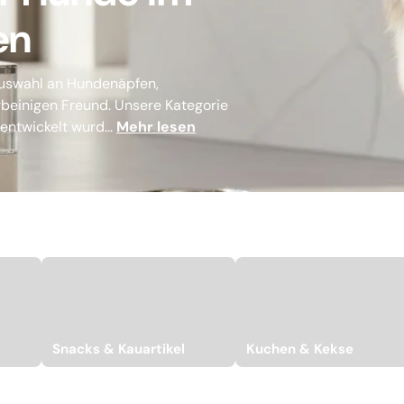
en
 Auswahl an Hundenäpfen,
beinigen Freund. Unsere Kategorie
entwickelt wurd...
Mehr lesen
Snacks & Kauartikel
Kuchen & Kekse