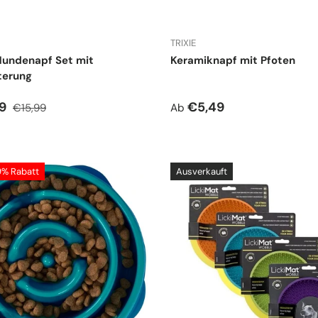
TRIXIE
Hundenapf Set mit
Keramiknapf mit Pfoten
terung
spreis
Normaler Preis
Normaler Preis
29
€5,49
€15,99
Ab
9% Rabatt
Ausverkauft