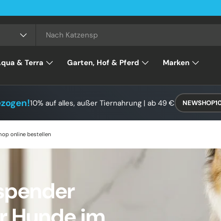
qua & Terra
Garten, Hof & Pferd
Marken
ezogen!
10% auf alles, außer Tiernahrung | ab 49 €
NEWSHOP1
op online bestellen
spender
r Hunde im