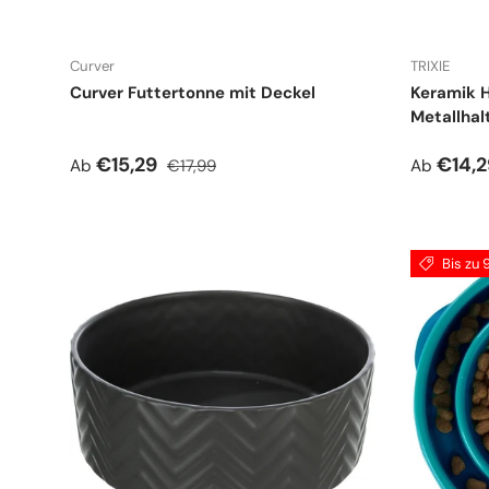
Curver
TRIXIE
Curver Futtertonne mit Deckel
Keramik 
Metallhal
Verkaufspreis
Normaler Preis
Verkauf
€15,29
€14,
Ab
€17,99
Ab
Bis zu 