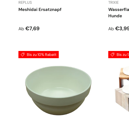
REPLUS
TRIXIE
Meshidai Ersatznapf
Wasserfla
Hunde
Normaler Preis
Normale
€7,69
€3,9
Ab
Ab
Bis zu 10% Rabatt
Bis zu 