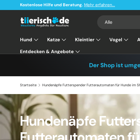
Kostenlose Hilfe und Beratung.
Mehr erfahren...
Direkt zum Inhalt
Suchen
Art
Alle
Hund
Katze
Kleintier
Vogel
A
Entdecken & Angebote
Der Shop ist umg
Startseite
Hundenäpfe Futterspender Futterautomaten für Hunde im Sh
Hundenäpfe Futter
Futterautomaten fü