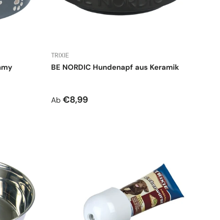
TRIXIE
mmy
BE NORDIC Hundenapf aus Keramik
Normaler Preis
€8,99
Ab