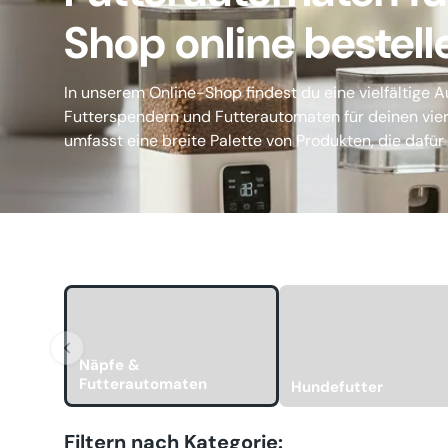
Shop online bestell
In unserem Online-Shop findest du eine vielfältige
Futterspendern und Futterautomaten für deinen vier
umfasst eine breite Palette von Produkten, die dafür 
Näpfe &
Futterautomaten
Hundefutter
Filtern nach Kategorie: