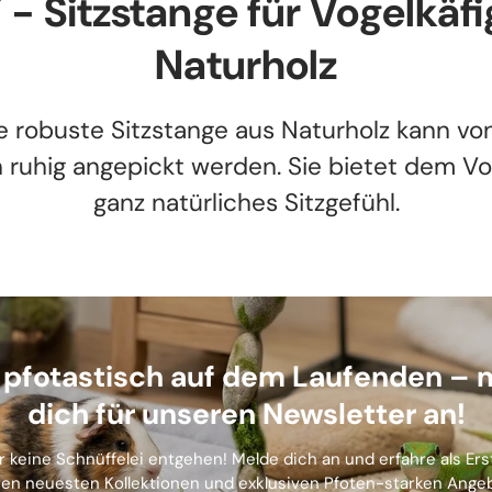
 - Sitzstange für Vogelkäfi
Naturholz
e robuste Sitzstange aus Naturholz kann vo
 ruhig angepickt werden. Sie bietet dem Vo
ganz natürliches Sitzgefühl.
b pfotastisch auf dem Laufenden – 
dich für unseren Newsletter an!
r keine Schnüffelei entgehen! Melde dich an und erfahre als Er
en neuesten Kollektionen und exklusiven Pfoten-starken Ange