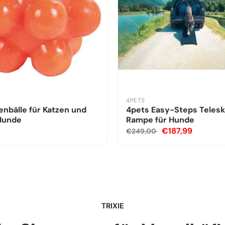
4PETS
nbälle für Katzen und
4pets Easy-Steps Teles
 Hunde
Rampe für Hunde
€187,99
€249,00
TRIXIE