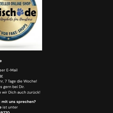
e
nser E-Mail
ar
hr, 7 Tage die Woche!
 gern bei Dir.
n wir Dich auch zurück!
 mit uns sprechen?
e
ist unter
59770