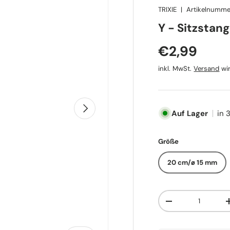
TRIXIE
|
Artikelnumme
TRIXIE
Y - Sitzstang
Normaler P
€2,99
inkl. MwSt.
Versand
wir
Nächste
Auf Lager
in 
Größe
20 cm/ø 15 mm
Anzahl
Menge verringern