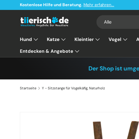
Kostenlose Hilfe und Beratung.
Mehr erfahren...
Direkt zum Inhalt
Suchen
Art
Alle
Hund
Katze
Kleintier
Vogel
A
Entdecken & Angebote
Der Shop ist umg
Startseite
Y - Sitzstange für Vogelkäfig, Naturholz
Zu Produktinformationen springen