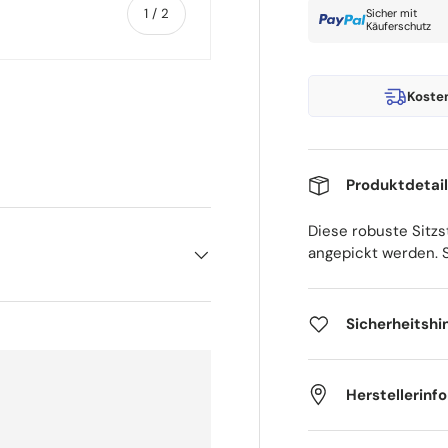
von
1
/
2
Sicher mit
Käuferschutz
Koste
Produktdetai
Diese robuste Sitzs
angepickt werden. S
Sicherheitshi
Herstellerinf