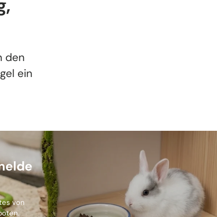
g,
n den
gel ein
melde
stes von
boten.