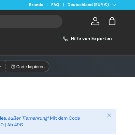
Land/Region
Kostenloser Versand ab 49€ in Deutschland
Brands
FAQ
Deutschland (EUR €)
Konto
Einkaufsta
Hilfe von Experten
Code kopieren
0
Schließen
les
,
außer Tiernahrung!
Mit dem Code
0 | Ab 49€