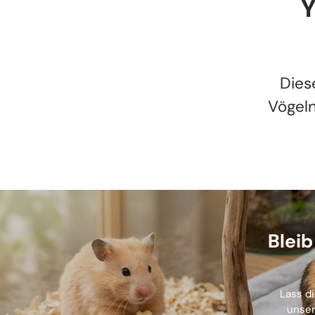
Y
Dies
Vögeln
Blei
Lass di
unser