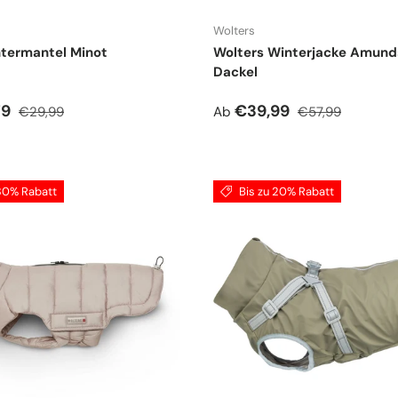
Wolters
termantel Minot
Wolters Winterjacke Amund
Dackel
spreis
Normaler Preis
Verkaufspreis
Normaler Preis
79
€39,99
€29,99
Ab
€57,99
 30% Rabatt
Bis zu 20% Rabatt