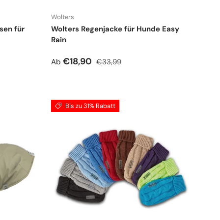
Wolters
sen für
Wolters Regenjacke für Hunde Easy
Rain
Verkaufspreis
Normaler Preis
€18,90
Ab
€33,99
Bis zu 31% Rabatt