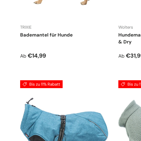
TRIXIE
Wolters
Bademantel für Hunde
Hundemant
& Dry
Normaler Preis
Verkauf
€14,99
€31,
Ab
Ab
Bis zu 11% Rabatt
Bis zu 