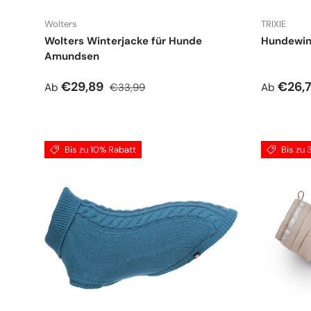
Wolters
TRIXIE
Wolters Winterjacke für Hunde
Hundewin
Amundsen
Verkaufspreis
Normaler Preis
Verkauf
€29,89
€26,
Ab
€33,99
Ab
Bis zu 10% Rabatt
Bis zu