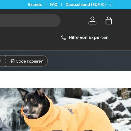
Land/Region
Kostenloser Versand ab 49€ in Deutschland
Brands
FAQ
Deutschland (EUR €)
Konto
Einkaufsta
Hilfe von Experten
Code kopieren
0