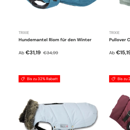
TRIXIE
TRIXIE
Hundemantel Riom für den Winter
Pullover C
Verkaufspreis
Normaler Preis
Verkauf
€31,19
€15,1
Ab
€34,99
Ab
Bis zu 32% Rabatt
Bis zu