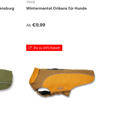
TRIXIE
ensburg
Wintermantel Orléans für Hunde
Normaler Preis
€9,99
Ab
Bis zu 44% Rabatt