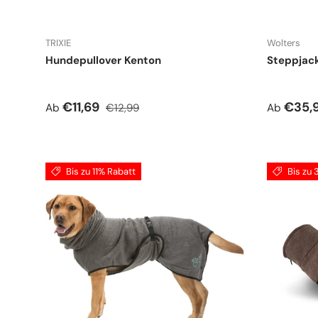
TRIXIE
Wolters
Hundepullover Kenton
Steppjac
Verkaufspreis
Normaler Preis
Verkauf
€11,69
€35,
Ab
€12,99
Ab
Bis zu 11% Rabatt
Bis zu