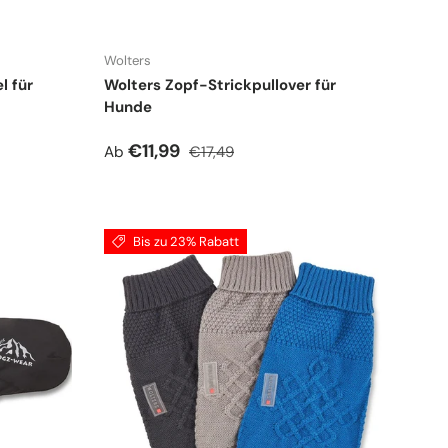
Wolters
l für
Wolters Zopf-Strickpullover für
Hunde
Verkaufspreis
Normaler Preis
€11,99
Ab
€17,49
Bis zu 23% Rabatt