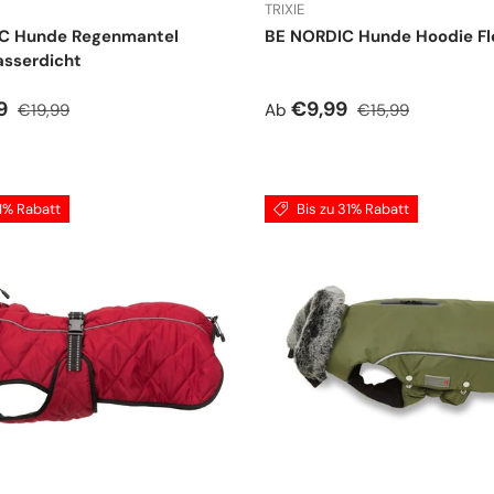
TRIXIE
C Hunde Regenmantel
BE NORDIC Hunde Hoodie Fl
sserdicht
spreis
Normaler Preis
Verkaufspreis
Normaler Preis
89
€9,99
€19,99
Ab
€15,99
11% Rabatt
Bis zu 31% Rabatt