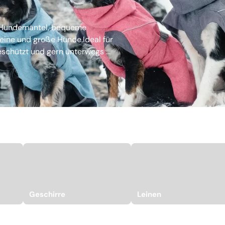
e Hundemäntel, bequeme
eine und große Hunde.Ideal für
schützt und gern unterwegs ...
Geschirre
Leinen