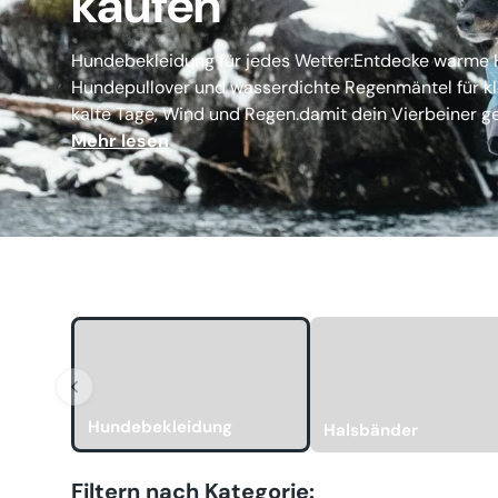
kaufen
Hundebekleidung für jedes Wetter:Entdecke warm
Hundepullover und wasserdichte Regenmäntel für kl
kalte Tage, Wind und Regen.damit dein Vierbeiner ge
Mehr lesen
Hundebekleidung
Halsbänder
Filtern nach Kategorie: