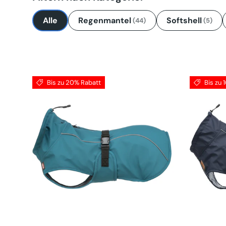
Alle
Regenmantel
Softshell
(44)
(5)
Bis zu 20% Rabatt
Bis zu 