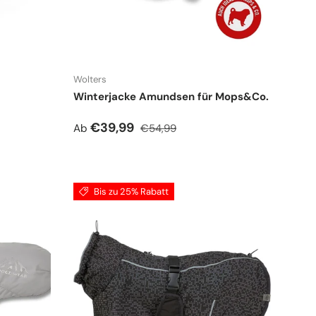
Wolters
Winterjacke Amundsen für Mops&Co.
Verkaufspreis
Normaler Preis
€39,99
Ab
€54,99
Bis zu 25% Rabatt