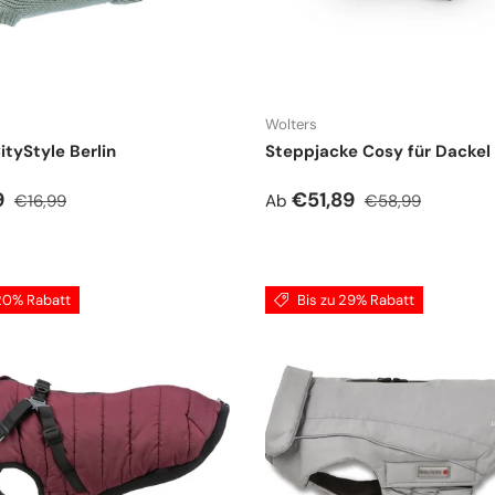
Wolters
ityStyle Berlin
Steppjacke Cosy für Dackel
spreis
Normaler Preis
Verkaufspreis
Normaler Preis
9
€51,89
€16,99
Ab
€58,99
 20% Rabatt
Bis zu 29% Rabatt