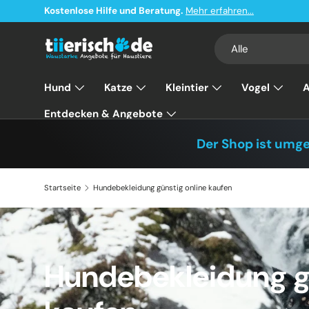
Kostenlose Hilfe und Beratung.
Mehr erfahren...
Direkt zum Inhalt
Suchen
Art
Alle
Hund
Katze
Kleintier
Vogel
A
Entdecken & Angebote
Der Shop ist umg
Startseite
Hundebekleidung günstig online kaufen
Hundebekleidung gü