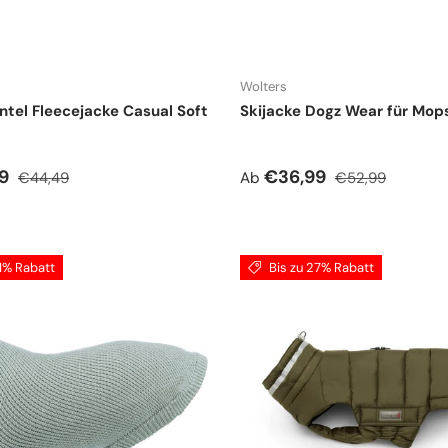
Wolters
el Fleecejacke Casual Soft
Skijacke Dogz Wear für Mop
spreis
Normaler Preis
Verkaufspreis
Normaler Preis
99
€36,99
€44,49
Ab
€52,99
11% Rabatt
Bis zu 27% Rabatt