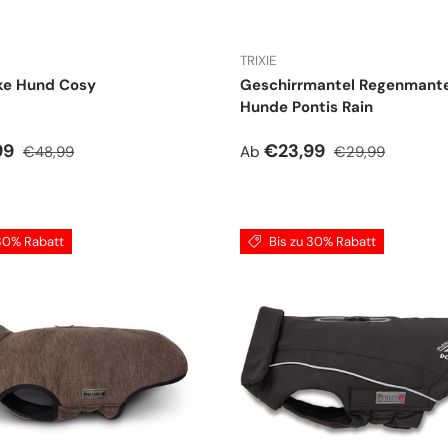
TRIXIE
ke Hund Cosy
Geschirrmantel Regenmante
Hunde Pontis Rain
spreis
Normaler Preis
Verkaufspreis
Normaler Preis
99
€23,99
€48,99
Ab
€29,99
 30% Rabatt
Bis zu 30% Rabatt