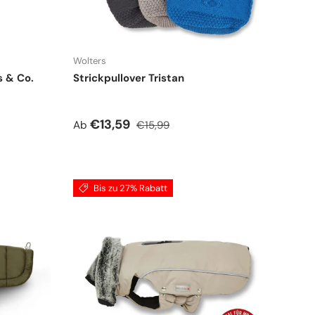
Wolters
s & Co.
Strickpullover Tristan
Verkaufspreis
Normaler Preis
€13,59
Ab
€15,99
Bis zu 27% Rabatt