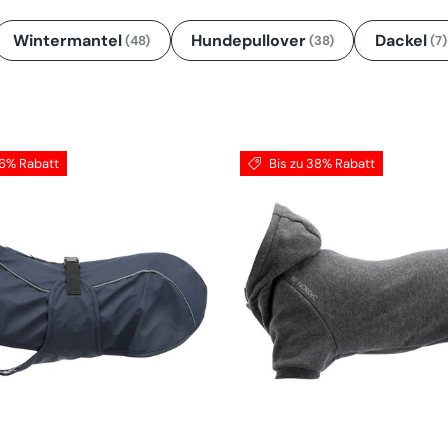
Wintermantel
Hundepullover
Dackel
(48)
(38)
(7)
16% Rabatt
Bis zu 38% Rabatt