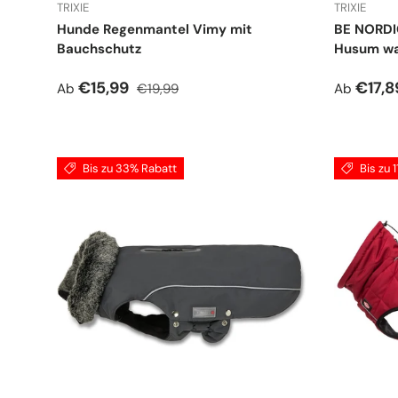
TRIXIE
TRIXIE
Hunde Regenmantel Vimy mit
BE NORDI
Bauchschutz
Husum wa
Verkaufspreis
Normaler Preis
Verkauf
€15,99
€17,
Ab
€19,99
Ab
Bis zu 33% Rabatt
Bis zu 