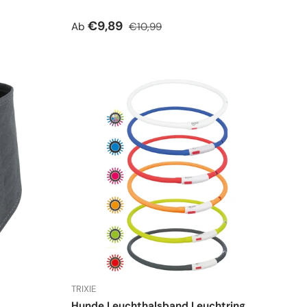
Verkaufspreis
Normaler Preis
€9,89
Ab
€10,99
TRIXIE
Hunde Leuchthalsband Leuchtring