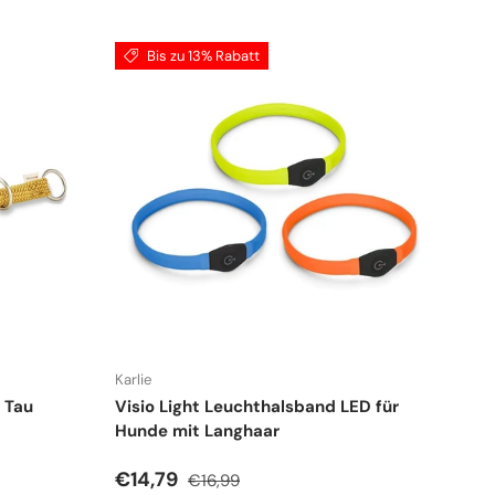
Bis zu 13% Rabatt
Karlie
 Tau
Visio Light Leuchthalsband LED für
Hunde mit Langhaar
Verkaufspreis
Normaler Preis
€14,79
€16,99