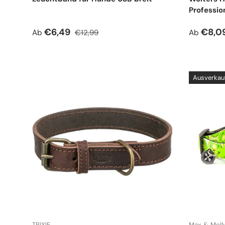
Professio
Verkaufspreis
Normaler Preis
Verkauf
€6,49
€8,0
Ab
€12,99
Ab
Ausverkau
TRIXIE
Max & Moll