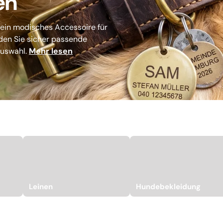
en
 ein modisches Accessoire für
nden Sie sicher passende
Auswahl.
Mehr lesen
Leinen
Hundebekleidung