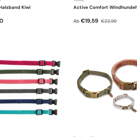
Halsband Kiwi
Active Comfort Windhunde
r Preis
Verkaufspreis
Normaler Preis
90
€19,59
Ab
€22,99