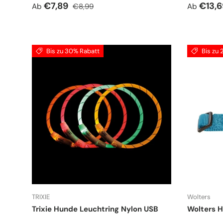
Verkaufspreis
Normaler Preis
Verkauf
€7,89
€13,
Ab
€8,99
Ab
Bis zu 30% Rabatt
Bis zu
TRIXIE
Wolters
Trixie Hunde Leuchtring Nylon USB
Wolters H