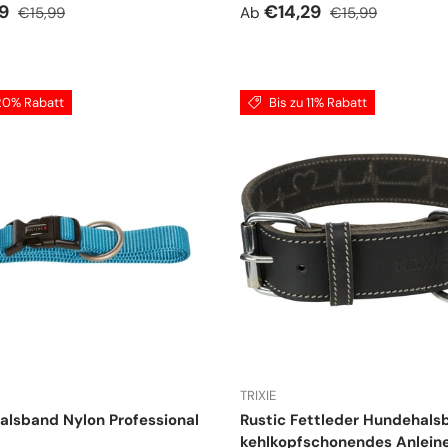
spreis
Normaler Preis
Verkaufspreis
Normaler Preis
69
€14,29
€15,99
Ab
€15,99
 20% Rabatt
Bis zu 11% Rabatt
TRIXIE
alsband Nylon Professional
Rustic Fettleder Hundehals
kehlkopfschonendes Anlein