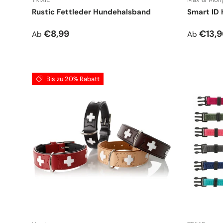
Rustic Fettleder Hundehalsband
Smart ID 
Normaler Preis
Normale
€8,99
€13,
Ab
Ab
Bis zu 20% Rabatt