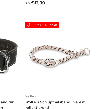
Normaler Preis
€12,99
Ab
Bis zu 10% Rabatt
Wolters
band für
Wolters Schlupfhalsband Everest
en
reflektierend