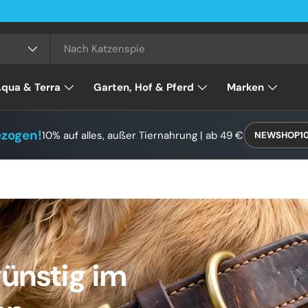
qua & Terra
Garten, Hof & Pferd
Marken
ezogen!
10% auf alles, außer Tiernahrung | ab 49 €
NEWSHOP1
ünstig im