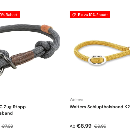
10% Rabatt
Bis zu 10% Rabatt
Wolters
C Zug Stopp
Wolters Schlupfhalsband K2
sband
spreis
Normaler Preis
Verkaufspreis
Normaler Preis
€8,99
€7,99
Ab
€9,99