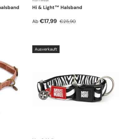
halsband
Hi & Light™ Halsband
Verkaufspreis
Normaler Preis
€17,99
Ab
€25,90
Ausverkauft