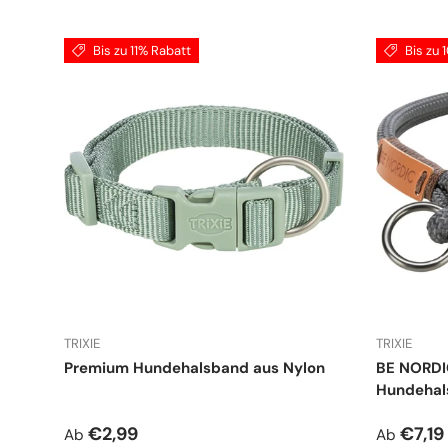
Bis zu 11% Rabatt
Bis zu 
TRIXIE
TRIXIE
Premium Hundehalsband aus Nylon
BE NORDI
Hundehal
Normaler Preis
Verkauf
€2,99
€7,19
Ab
Ab