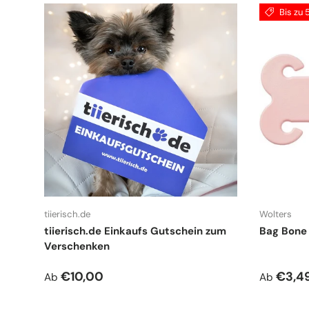
Bis zu 
tiierisch.de
Wolters
tiierisch.de Einkaufs Gutschein zum
Bag Bone 
Verschenken
Normaler Preis
Verkauf
€10,00
€3,4
Ab
Ab