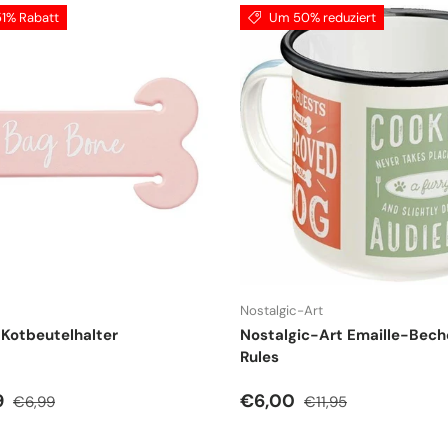
51% Rabatt
Um 50% reduziert
Nostalgic-Art
Kotbeutelhalter
Nostalgic-Art Emaille-Bech
Rules
spreis
Normaler Preis
Verkaufspreis
Normaler Preis
9
€6,00
€6,99
€11,95