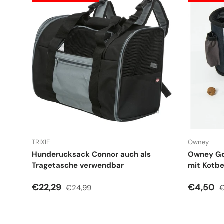
TRIXIE
Owney
Hunderucksack Connor auch als
Owney Go
Tragetasche verwendbar
mit Kotb
Verkaufspreis
Normaler Preis
Verkauf
N
€22,29
€4,50
€24,99
€