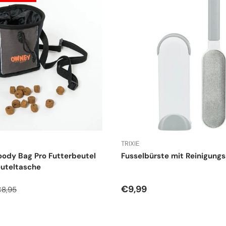
TRIXIE
ody Bag Pro Futterbeutel
Fusselbürste mit Reinigungs
euteltasche
spreis
ormaler Preis
Normaler Preis
€9,99
8,95