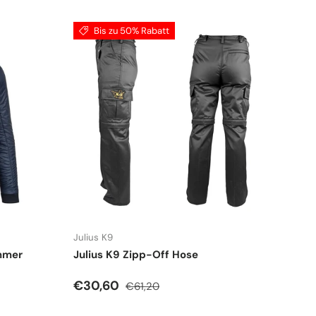
Bis zu 50% Rabatt
Julius K9
mmer
Julius K9 Zipp-Off Hose
Verkaufspreis
Normaler Preis
€30,60
€61,20