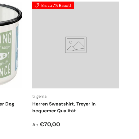
Bis zu 7% Rabatt
trigema
er Dog
Herren Sweatshirt, Troyer in
bequemer Qualität
Normaler Preis
€70,00
Ab