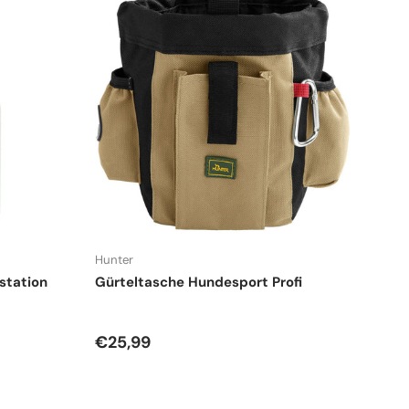
Hunter
station
Gürteltasche Hundesport Profi
Normaler Preis
€25,99