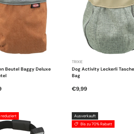
TRIXIE
en Beutel Baggy Deluxe
Dog Activity Leckerli Tasc
tel
Bag
r Preis
Normaler Preis
9
€9,99
reduziert
Ausverkauft
Bis zu 70% Rabatt