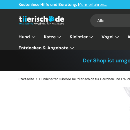
Kostenlose Hilfe und Beratung.
Mehr erfahren...
Direkt zum Inhalt
Suchen
Art
Alle
Hund
Katze
Kleintier
Vogel
A
Entdecken & Angebote
Der Shop ist umg
Startseite
Hundehalter Zubehör bei tiierisch.de für Herrchen und Frauc
Hundehalter Zubehö
tiierisch.de für He