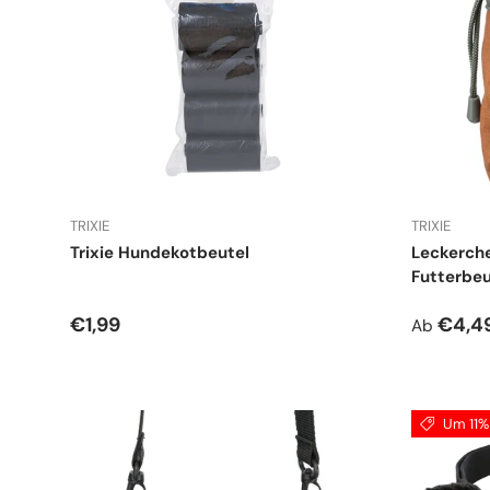
TRIXIE
TRIXIE
Trixie Hundekotbeutel
Leckerch
Futterbeu
Normaler Preis
Normale
€1,99
€4,4
Ab
Um 11% 