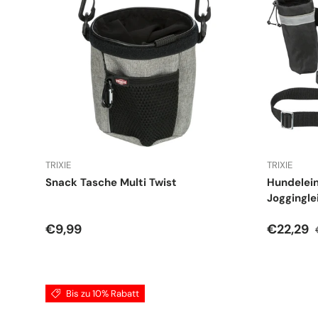
TRIXIE
TRIXIE
Snack Tasche Multi Twist
Hundelei
Joggingle
Normaler Preis
Verkauf
€9,99
€22,29
Bis zu 10% Rabatt