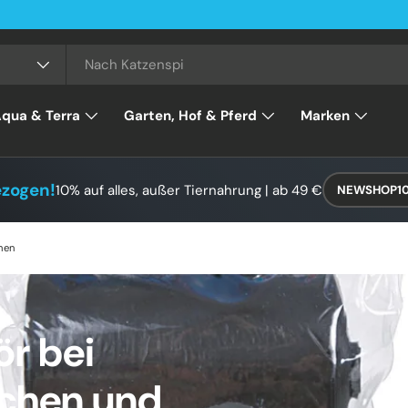
qua & Terra
Garten, Hof & Pferd
Marken
ezogen!
10% auf alles, außer Tiernahrung | ab 49 €
NEWSHOP1
hen
r bei
rrchen und