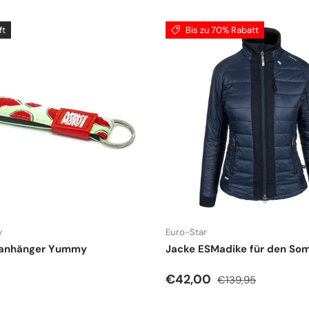
ft
Bis zu 70% Rabatt
y
Euro-Star
lanhänger Yummy
Jacke ESMadike für den So
r Preis
Verkaufspreis
Normaler Preis
€42,00
€139,95