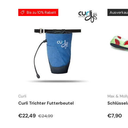
Bis zu 10% Rabatt
Ausverkau
Curli
Max & Moll
Curli Trichter Futterbeutel
Schlüsse
Verkaufspreis
Normaler Preis
Normale
€22,49
€7,90
€24,99