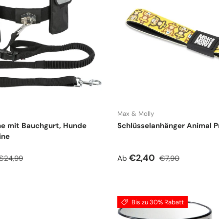
Max & Molly
ne mit Bauchgurt, Hunde
Schlüsselanhänger Animal P
ine
spreis
Normaler Preis
Verkaufspreis
Normaler Preis
€2,40
€24,99
Ab
€7,90
Bis zu 30% Rabatt