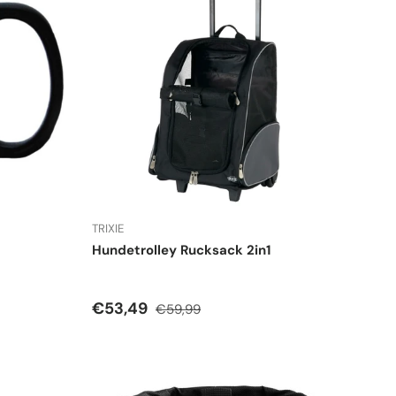
TRIXIE
Hundetrolley Rucksack 2in1
Verkaufspreis
Normaler Preis
€53,49
€59,99