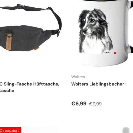
Wolters
 Sling-Tasche Hüfttasche,
Wolters Lieblingsbecher
tasche
r Preis
Verkaufspreis
Normaler Preis
€6,99
€9,99
 reduziert