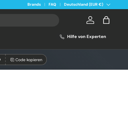
Land/Region
Kostenloser Versand ab 49€ in Deutschland
Brands
FAQ
Deutschland (EUR €)
Konto
Einkaufsta
Hilfe von Experten
Code kopieren
0