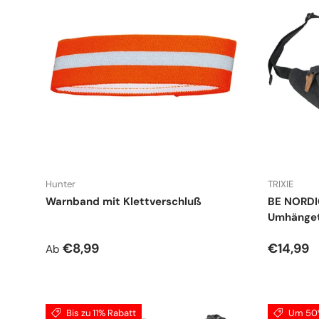
Hunter
TRIXIE
Warnband mit Klettverschluß
BE NORDIC
Umhänge
Normaler Preis
Normale
€8,99
€14,99
Ab
Bis zu 11% Rabatt
Um 50%