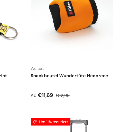
Wolters
rint
Snackbeutel Wundertüte Neoprene
Verkaufspreis
Normaler Preis
€11,69
Ab
€12,99
Um 11% reduziert