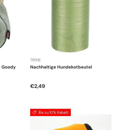
TRIXIE
he Goody
Nachhaltige Hundekotbeutel
Normaler Preis
€2,49
Bis zu 10% Rabatt