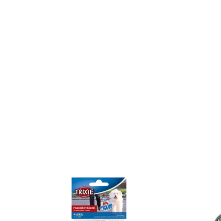
Frauchen
Sinnvolles und Nützliches Zubehör für Hundehalter. 
Verstauen von Leckerlies oder Hundespielzeug bis hi
für die den Sport mit Hund dürfen hier natürlich nicht