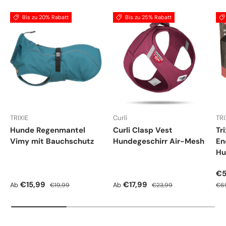
Bis zu 20% Rabatt
Bis zu 25% Rabatt
TRIXIE
Curli
TRI
Hunde Regenmantel
Curli Clasp Vest
Tr
Vimy mit Bauchschutz
Hundegeschirr Air-Mesh
En
Hu
Ve
€5
Verkaufspreis
Normaler Preis
Verkaufspreis
Normaler Preis
Nor
€15,99
€17,99
Ab
Ab
€19,99
€23,99
€6