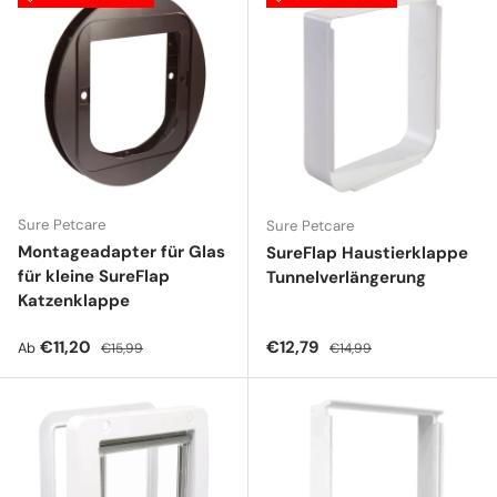
Sure Petcare
Sure Petcare
Montageadapter für Glas
SureFlap Haustierklappe
für kleine SureFlap
Tunnelverlängerung
Katzenklappe
Verkaufspreis
Normaler Preis
Verkaufspreis
Normaler Preis
€11,20
€12,79
Ab
€15,99
€14,99