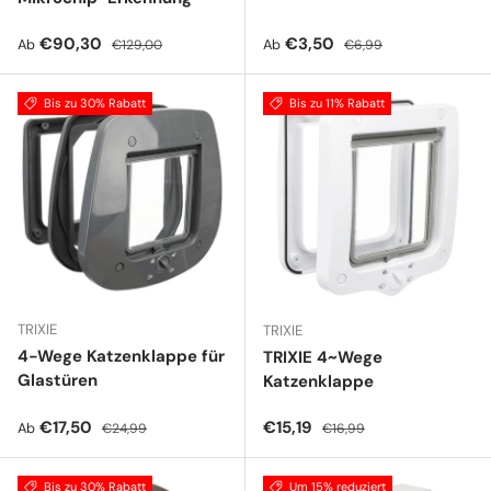
Verkaufspreis
Normaler Preis
Verkaufspreis
Normaler Preis
€90,30
€3,50
Ab
Ab
€129,00
€6,99
Bis zu 30% Rabatt
Bis zu 11% Rabatt
TRIXIE
TRIXIE
4-Wege Katzenklappe für
TRIXIE 4~Wege
Glastüren
Katzenklappe
Verkaufspreis
Normaler Preis
Verkaufspreis
Normaler Preis
€17,50
€15,19
Ab
€24,99
€16,99
Bis zu 30% Rabatt
Um 15% reduziert