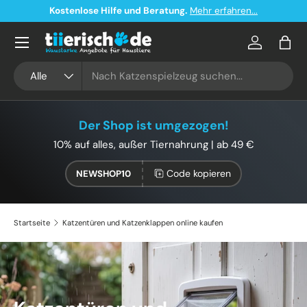
.
Kostenloser Versand ab 49€ in Deutschland
Direkt zum Inhalt
Konto
Eink
Suchen
Art
Alle
Der Shop ist umgezogen!
10% auf alles, außer Tiernahrung | ab 49 €
Code kopieren
NEWSHOP10
Startseite
Katzentüren und Katzenklappen online kaufen