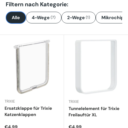
Filtern nach Kategorie:
Alle
4-Wege
2-Wege
Mikrochip
(7)
(1)
(3
TRIXIE
TRIXIE
Ersatzklappe für Trixie
Tunnelelement für Trixie
Katzenklappen
Freilauftür XL
Normaler Preis
Normaler Preis
€4,99
€4,99