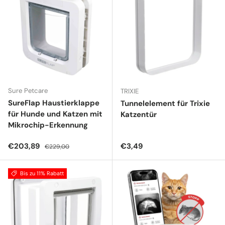
Sure Petcare
TRIXIE
SureFlap Haustierklappe
Tunnelelement für Trixie
für Hunde und Katzen mit
Katzentür
Mikrochip-Erkennung
Verkaufspreis
Normaler Preis
Normaler Preis
€203,89
€3,49
€229,00
Bis zu 11% Rabatt