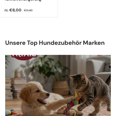
Verkaufspreis
Normaler Preis
€8,00
Ab
€11,49
Unsere Top Hundezubehör Marken