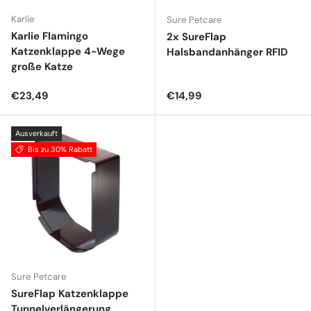
Karlie
Sure Petcare
Karlie Flamingo
2x SureFlap
Katzenklappe 4-Wege
Halsbandanhänger RFID
große Katze
Normaler Preis
Normaler Preis
€23,49
€14,99
Ausverkauft
Bis zu 30% Rabatt
Sure Petcare
SureFlap Katzenklappe
Tunnelverlängerung