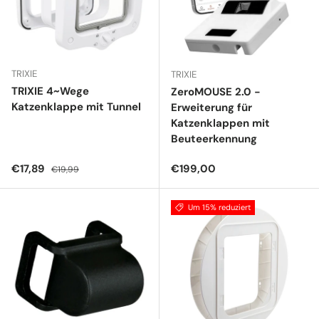
TRIXIE
TRIXIE
TRIXIE 4~Wege
ZeroMOUSE 2.0 -
Katzenklappe mit Tunnel
Erweiterung für
Katzenklappen mit
Beuteerkennung
Verkaufspreis
Normaler Preis
Normaler Preis
€17,89
€199,00
€19,99
Um 15% reduziert