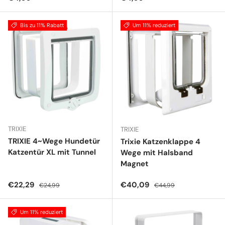
Bis zu 11% Rabatt
Um 11% reduziert
TRIXIE
TRIXIE
TRIXIE 4~Wege Hundetür
Trixie Katzenklappe 4
Katzentür XL mit Tunnel
Wege mit Halsband
Magnet
Verkaufspreis
Normaler Preis
Verkaufspreis
Normaler Preis
€22,29
€40,09
€24,99
€44,99
Um 11% reduziert