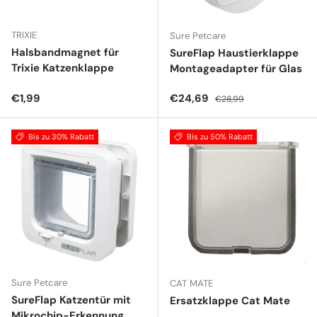
TRIXIE
Sure Petcare
Halsbandmagnet für
SureFlap Haustierklappe
Trixie Katzenklappe
Montageadapter für Glas
Normaler Preis
Verkaufspreis
Normaler Preis
€1,99
€24,69
€28,99
Bis zu 30% Rabatt
Bis zu 50% Rabatt
Sure Petcare
CAT MATE
SureFlap Katzentür mit
Ersatzklappe Cat Mate
Mikrochip-Erkennung