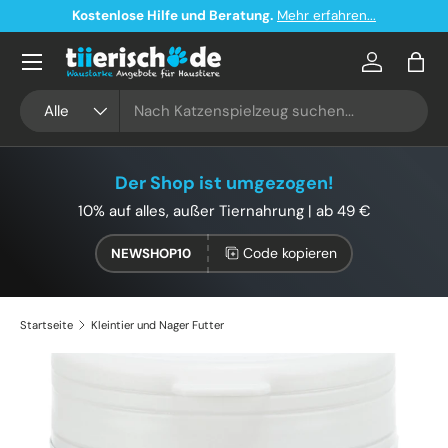
Kostenloser Versand ab 49€ in Deutschland
Direkt zum Inhalt
Konto
Eink
Suchen
Art
Alle
Der Shop ist umgezogen!
10% auf alles, außer Tiernahrung | ab 49 €
Code kopieren
NEWSHOP10
Startseite
Kleintier und Nager Futter