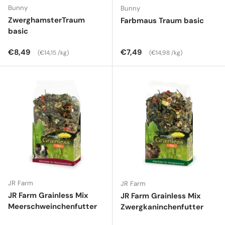
Bunny
Bunny
ZwerghamsterTraum
Farbmaus Traum basic
basic
Normaler Preis
Grundpreis
Normaler Preis
Grundpreis
€8,49
€7,49
€14,15 /kg
€14,98 /kg
JR Farm
JR Farm
JR Farm Grainless Mix
JR Farm Grainless Mix
Meerschweinchenfutter
Zwergkaninchenfutter