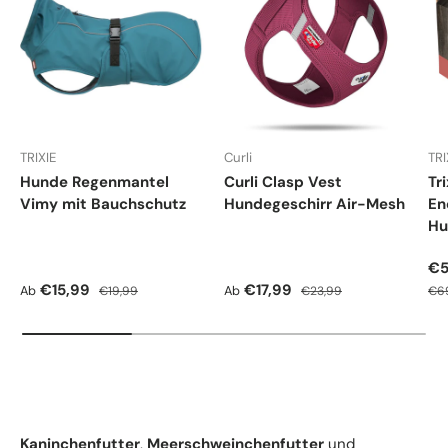
TRIXIE
Curli
TRI
Hunde Regenmantel
Curli Clasp Vest
Tr
Vimy mit Bauchschutz
Hundegeschirr Air-Mesh
En
Hu
Ve
€5
Verkaufspreis
Normaler Preis
Verkaufspreis
Normaler Preis
Nor
€15,99
€17,99
Ab
Ab
€19,99
€23,99
€6
Kaninchenfutter
,
Meerschweinchenfutter
und