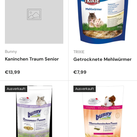
Bunny
TRIXIE
Kaninchen Traum Senior
Getrocknete Mehlwürmer
Normaler Preis
Normaler Preis
€13,99
€7,99
Ausverkauft
Ausverkauft