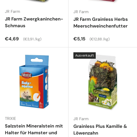
JR Farm
JR Farm
JR Farm Zwergkaninchen-
JR Farm Grainless Herbs
Schmaus
Meerschweinchenfutter
Normaler Preis
Grundpreis
Normaler Preis
Grundpreis
€4,69
€5,15
€3,91 /kg
€12,88 /kg
Ausverkauft
TRIXIE
JR Farm
Salzstein Mineralstein mit
Grainless Plus Kamille &
Halter für Hamster und
Löwenzahn