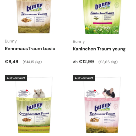
Bunny
Bunny
RennmausTraum basic
Kaninchen Traum young
Normaler Preis
Grundpreis
Normaler Preis
Grundpreis
€8,49
€12,99
Ab
€14,15 /kg
€8,66 /kg
Ausverkauft
Ausverkauft