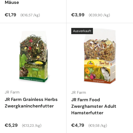
Mäuse
Normaler Preis
Grundpreis
Normaler Preis
Grundpreis
€1,79
€3,99
€16,57 /kg
€39,90 /kg
Ausverkauft
JR Farm
JR Farm
JR Farm Grainless Herbs
JR Farm Food
Zwergkaninchenfutter
Zwerghamster Adult
Hamsterfutter
Normaler Preis
Grundpreis
Normaler Preis
Grundpreis
€5,29
€4,79
€13,23 /kg
€9,58 /kg