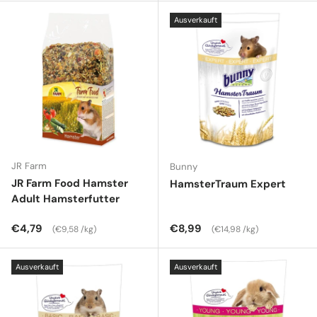
Ausverkauft
JR Farm
Bunny
JR Farm Food Hamster
HamsterTraum Expert
Adult Hamsterfutter
Normaler Preis
Grundpreis
Normaler Preis
Grundpreis
€4,79
€8,99
€9,58 /kg
€14,98 /kg
Ausverkauft
Ausverkauft