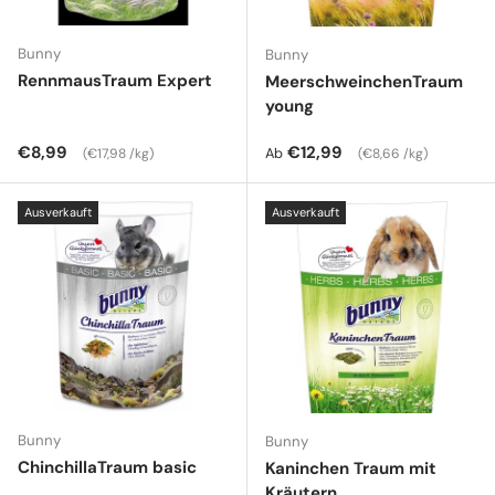
Bunny
Bunny
RennmausTraum Expert
MeerschweinchenTraum
young
Normaler Preis
Grundpreis
Normaler Preis
Grundpreis
€8,99
€12,99
Ab
€17,98 /kg
€8,66 /kg
Ausverkauft
Ausverkauft
Bunny
Bunny
ChinchillaTraum basic
Kaninchen Traum mit
Kräutern