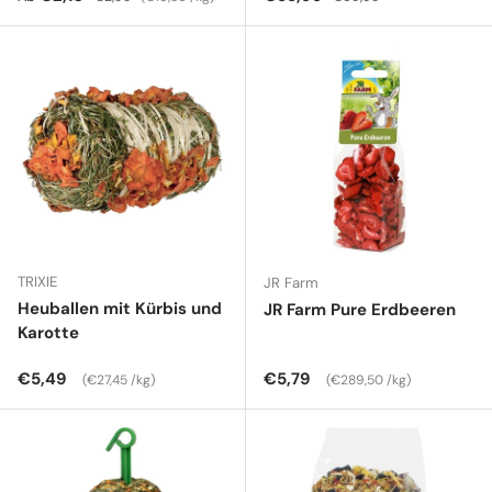
TRIXIE
JR Farm
Heuballen mit Kürbis und
JR Farm Pure Erdbeeren
Karotte
Normaler Preis
Grundpreis
Normaler Preis
Grundpreis
€5,49
€5,79
€27,45 /kg
€289,50 /kg