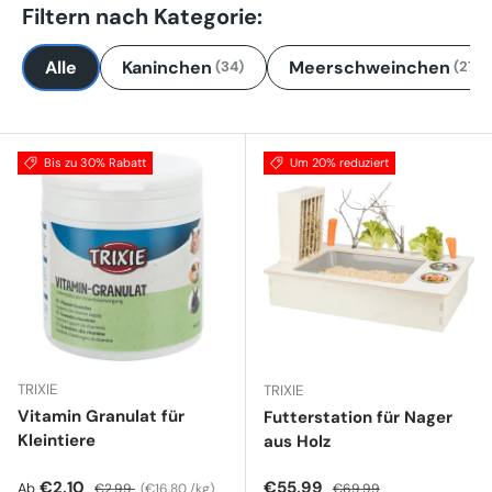
Filtern nach Kategorie:
Alle
Kaninchen
Meerschweinchen
(34)
(27)
Bis zu 30% Rabatt
Um 20% reduziert
TRIXIE
TRIXIE
Vitamin Granulat für
Futterstation für Nager
Kleintiere
aus Holz
Verkaufspreis
Normaler Preis
Grundpreis
Verkaufspreis
Normaler Preis
€2,10
€55,99
Ab
€2,99
€16,80 /kg
€69,99