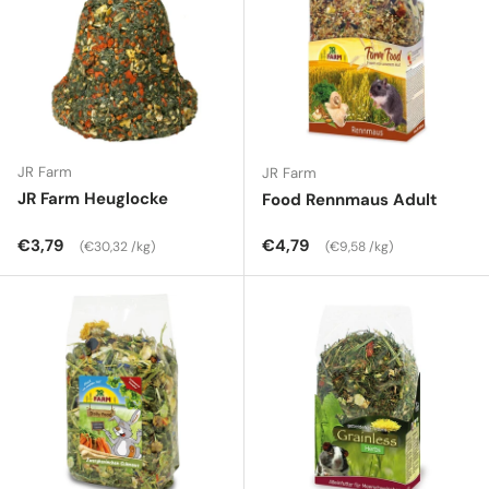
JR Farm
JR Farm
JR Farm Heuglocke
Food Rennmaus Adult
Normaler Preis
Grundpreis
Normaler Preis
Grundpreis
€3,79
€4,79
€30,32 /kg
€9,58 /kg