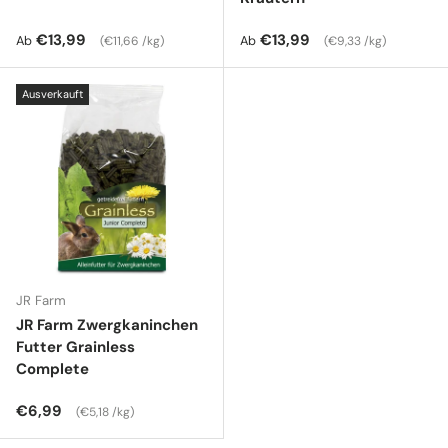
Normaler Preis
Grundpreis
Normaler Preis
Grundpreis
€13,99
€13,99
Ab
Ab
€11,66 /kg
€9,33 /kg
Ausverkauft
JR Farm
JR Farm Zwergkaninchen
Futter Grainless
Complete
Normaler Preis
Grundpreis
€6,99
€5,18 /kg