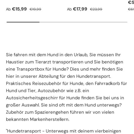
Ve
€5
Verkaufspreis
Normaler Preis
Verkaufspreis
Normaler Preis
Nor
€15,99
€17,99
Ab
Ab
€19,99
€23,99
€6
Sie fahren mit dem Hund in den Urlaub, Sie müssen Ihr
Haustier zum Tierarzt transportieren und Sie benötigen
eine Transportbox für Hunde? Dies und mehr finden Sie
hier in unserer Abteilung für den Hundetransport.
Praktisches Reisezubehör für Hunde, den Fahrradkorb für
Hund und Tier, Autozubehör wie z.B. ein
Autosicherheitsgeschirr für Hunde finden Sie bei uns in
großer Auswahl. Sie sind oft mit dem Hund unterwegs?
Zubehör zum Spazierengehen führen wir von vielen
bekannten Markenherstellern.
"Hundetransport - Unterwegs mit deinem vierbeinigen