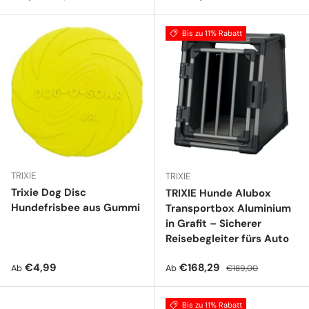
Bis zu 11% Rabatt
TRIXIE
TRIXIE
Trixie Dog Disc
TRIXIE Hunde Alubox
Hundefrisbee aus Gummi
Transportbox Aluminium
in Grafit – Sicherer
Reisebegleiter fürs Auto
Normaler Preis
Verkaufspreis
Normaler Preis
€4,99
€168,29
Ab
Ab
€189,00
Bis zu 11% Rabatt