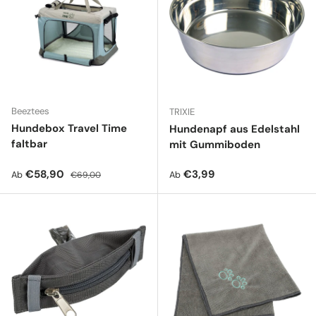
Beeztees
TRIXIE
Hundebox Travel Time
Hundenapf aus Edelstahl
faltbar
mit Gummiboden
Verkaufspreis
Normaler Preis
Normaler Preis
€58,90
€3,99
Ab
Ab
€69,00