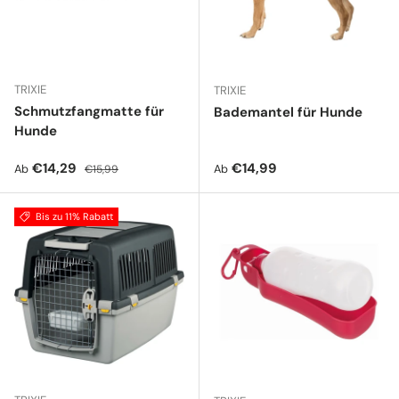
TRIXIE
TRIXIE
Schmutzfangmatte für
Bademantel für Hunde
Hunde
Verkaufspreis
Normaler Preis
Normaler Preis
€14,29
€14,99
Ab
Ab
€15,99
Bis zu 11% Rabatt