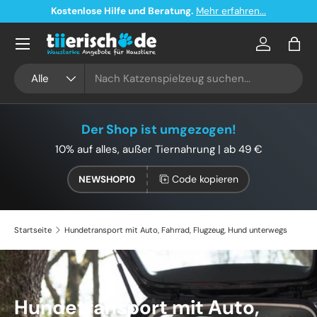
Kostenloser Versand ab 49€ in Deutschland
Direkt zum Inhalt
Konto
Eink
Suchen
Art
Alle
Der Shop ist umgezogen!
10% auf alles, außer Tiernahrung | ab 49 €
Code kopieren
NEWSHOP10
Startseite
Hundetransport mit Auto, Fahrrad, Flugzeug, Hund unterwegs
Hundetransport mit Auto,