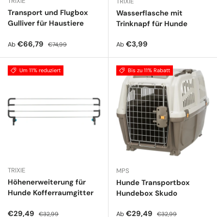
TRIXIE
TRIXIE
Transport und Flugbox
Wasserflasche mit
Gulliver für Haustiere
Trinknapf für Hunde
Verkaufspreis
Normaler Preis
Normaler Preis
€66,79
€3,99
Ab
Ab
€74,99
Um 11% reduziert
Bis zu 11% Rabatt
TRIXIE
MPS
Höhenerweiterung für
Hunde Transportbox
Hunde Kofferraumgitter
Hundebox Skudo
Verkaufspreis
Normaler Preis
Verkaufspreis
Normaler Preis
€29,49
€29,49
Ab
€32,99
€32,99