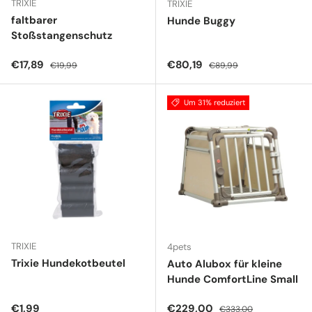
TRIXIE
TRIXIE
faltbarer
Hunde Buggy
Stoßstangenschutz
Verkaufspreis
Normaler Preis
Verkaufspreis
Normaler Preis
€17,89
€80,19
€19,99
€89,99
Um 31% reduziert
TRIXIE
4pets
Trixie Hundekotbeutel
Auto Alubox für kleine
Hunde ComfortLine Small
Normaler Preis
Verkaufspreis
Normaler Preis
€1,99
€229,00
€333,00