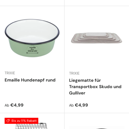
TRIXIE
TRIXIE
Emaille Hundenapf rund
Liegematte für
Transportbox Skudo und
Gulliver
Normaler Preis
Normaler Preis
€4,99
€4,99
Ab
Ab
Bis zu 11% Rabatt