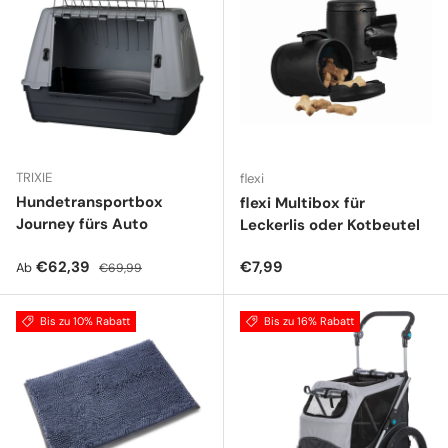
TRIXIE
flexi
Hundetransportbox
flexi Multibox für
Journey fürs Auto
Leckerlis oder Kotbeutel
Verkaufspreis
Normaler Preis
Normaler Preis
€62,39
€7,99
Ab
€69,99
Bis zu 10% Rabatt
Bis zu 16% Rabatt