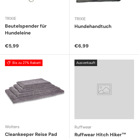
TRIXIE
TRIXIE
Beutelspender für
Hundehandtuch
Hundeleine
Normaler Preis
Normaler Preis
€5,99
€6,99
Bis zu 27% Rabatt
Ausverkauft
Wolters
Ruffwear
Cleankeeper Reise Pad
Ruffwear Hitch Hiker™