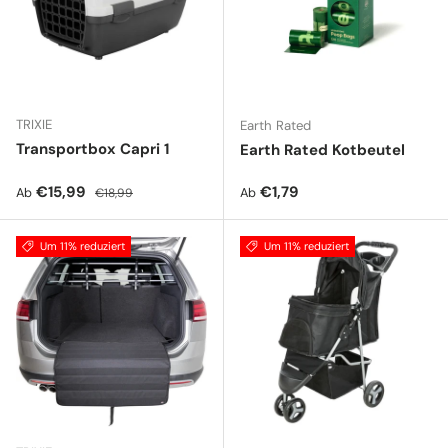
TRIXIE
Earth Rated
Transportbox Capri 1
Earth Rated Kotbeutel
Verkaufspreis
Normaler Preis
Normaler Preis
€15,99
€1,79
Ab
Ab
€18,99
Um 11% reduziert
Um 11% reduziert