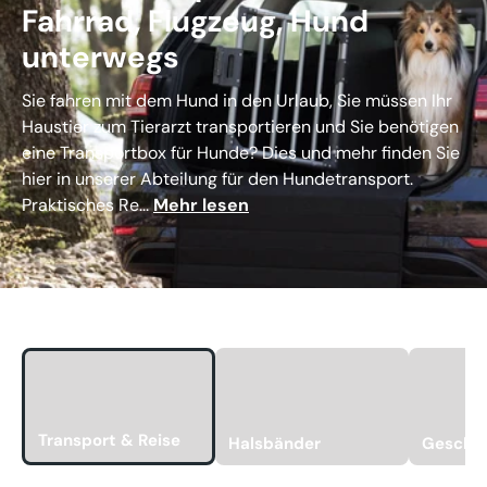
Fahrrad, Flugzeug, Hund
unterwegs
Sie fahren mit dem Hund in den Urlaub, Sie müssen Ihr
Haustier zum Tierarzt transportieren und Sie benötigen
eine Transportbox für Hunde? Dies und mehr finden Sie
hier in unserer Abteilung für den Hundetransport.
Praktisches Re...
Mehr lesen
Transport & Reise
Halsbänder
Geschir