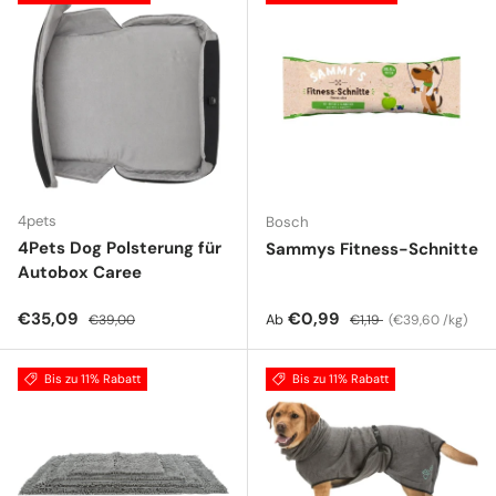
4pets
Bosch
4Pets Dog Polsterung für
Sammys Fitness-Schnitte
Autobox Caree
Verkaufspreis
Normaler Preis
Verkaufspreis
Normaler Preis
Grundpreis
€35,09
€0,99
Ab
€39,00
€1,19
€39,60 /kg
Bis zu 11% Rabatt
Bis zu 11% Rabatt