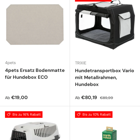
4pets
TRIXIE
4pets Ersatz Bodenmatte
Hundetransportbox Vario
für Hundebox ECO
mit Metallrahmen,
Hundebox
Normaler Preis
Verkaufspreis
Normaler Preis
€19,00
€80,19
Ab
Ab
€89,99
Bis zu 16% Rabatt
Bis zu 10% Rabatt