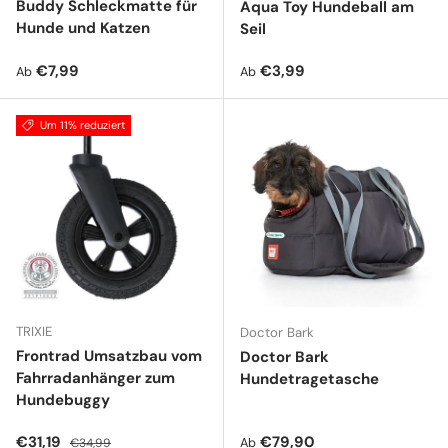
Buddy Schleckmatte für
Aqua Toy Hundeball am
Hunde und Katzen
Seil
Normaler Preis
Normaler Preis
€7,99
€3,99
Ab
Ab
Um 11% reduziert
TRIXIE
Doctor Bark
Frontrad Umsatzbau vom
Doctor Bark
Fahrradanhänger zum
Hundetragetasche
Hundebuggy
Verkaufspreis
Normaler Preis
Normaler Preis
€31,19
€79,90
Ab
€34,99