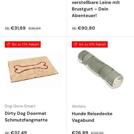
verstellbare Leine mit
Brustgurt – Dein
Abenteuer!
Verkaufspreis
Normaler Preis
Normaler Preis
€31,69
€90,90
Ab
Ab
€35,99
Bis zu 13% Rabatt
Bis zu 10% Rabatt
Dog Gone Smart
Wolters
Dirty Dog Doormat
Hunde Reisedecke
Schmutzfangmatte
Vagabund
Normaler Preis
Verkaufspreis
Normaler Preis
€32,49
€26,99
Ab
€29,99