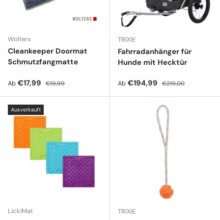
Wolters
TRIXIE
Cleankeeper Doormat
Fahrradanhänger für
Schmutzfangmatte
Hunde mit Hecktür
Verkaufspreis
Normaler Preis
Verkaufspreis
Normaler Preis
€17,99
€194,99
Ab
Ab
€19,99
€219,00
Ausverkauft
LickiMat
TRIXIE