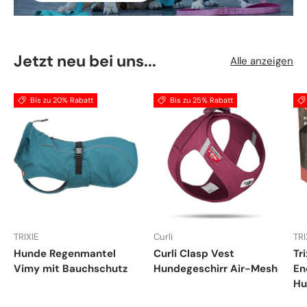
Jetzt neu bei uns...
Alle anzeigen
Bis zu 20% Rabatt
Bis zu 25% Rabatt
TRIXIE
Curli
TRI
Hunde Regenmantel
Curli Clasp Vest
Tr
Vimy mit Bauchschutz
Hundegeschirr Air-Mesh
En
Hu