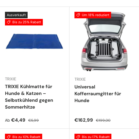
Ausverkauft
Um 18% reduziert
Bis zu 25% Rabatt
TRIXIE
TRIXIE
TRIXIE Kühlmatte für
Universal
Hunde & Katzen –
Kofferraumgitter für
Selbstkühlend gegen
Hunde
Sommerhitze
Verkaufspreis
Normaler Preis
Verkaufspreis
Normaler Preis
€4,49
€162,99
Ab
€5,99
€199,00
Bis zu 10% Rabatt
Bis zu 17% Rabatt