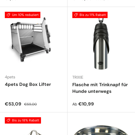
Um 10% reduziert
Bis zu 11% Rabatt
4pets
TRIXIE
4pets Dog Box Lifter
Flasche mit Trinknapf für
Hunde unterwegs
Verkaufspreis
Normaler Preis
Normaler Preis
€53,09
€10,99
Ab
€59,00
Bis zu 18% Rabatt