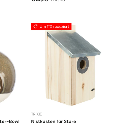
Um 11% reduziert
TRIXIE
tter-Bowl
Nistkasten für Stare