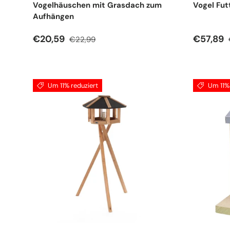
Vogelhäuschen mit Grasdach zum
Vogel Fut
Aufhängen
Verkaufspreis
Normaler Preis
Verkauf
€20,59
€57,89
€22,99
Um 11% reduziert
Um 11% 