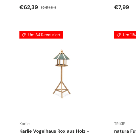
Verkaufspreis
Normaler Preis
Normale
€62,39
€7,99
€69,99
Um 34% reduziert
Um 11% 
Karlie
TRIXIE
Karlie Vogelhaus Rox aus Holz -
natura Fu