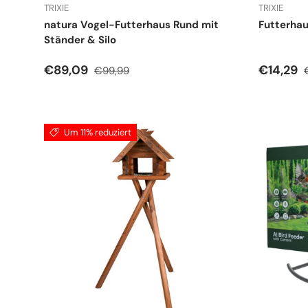
TRIXIE
TRIXIE
natura Vogel-Futterhaus Rund mit
Futterhau
Ständer & Silo
Verkaufspreis
Normaler Preis
Verkauf
€89,09
€14,29
€99,99
Um 11% reduziert