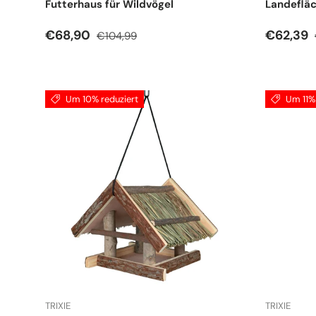
Futterhaus für Wildvögel
Landeflä
Verkaufspreis
Normaler Preis
Verkauf
€68,90
€62,39
€104,99
Um 10% reduziert
Um 11% 
TRIXIE
TRIXIE