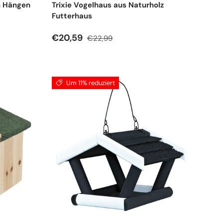
m Hängen
Trixie Vogelhaus aus Naturholz
Futterhaus
Verkaufspreis
Normaler Preis
€20,59
€22,99
Um 11% reduziert