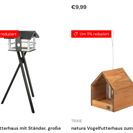
r Preis
Normaler Preis
€9,99
reduziert
Um 11% reduziert
TRIXIE
tterhaus mit Ständer, große
natura Vogelfutterhaus zum