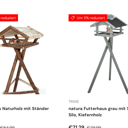
reduziert
Um 11% reduziert
TRIXIE
 Naturholz mit Ständer
natura Futterhaus grau mit
Silo, Kiefernholz
spreis
Normaler Preis
Verkaufspreis
Normaler Preis
€71,29
€54,99
€79,99