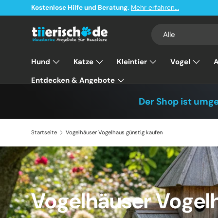
Kostenlose Hilfe und Beratung.
Mehr erfahren...
Direkt zum Inhalt
Suchen
Art
Alle
Hund
Katze
Kleintier
Vogel
A
Entdecken & Angebote
Der Shop ist umg
Startseite
Vogelhäuser Vogelhaus günstig kaufen
Vogelhäuser Vogel