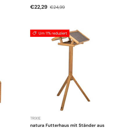
Verkaufspreis
Normaler Preis
€22,29
€24,99
Um 11% reduziert
TRIXIE
natura Futterhaus mit Ständer aus