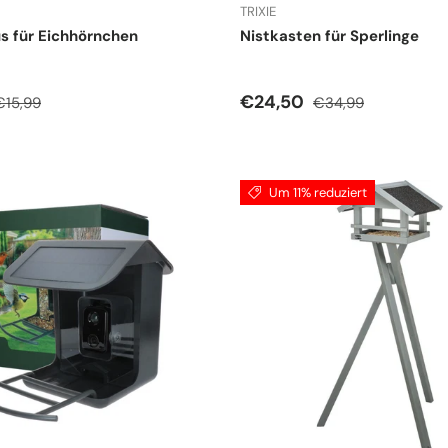
TRIXIE
s für Eichhörnchen
Nistkasten für Sperlinge
spreis
Normaler Preis
Verkaufspreis
Normaler Preis
€24,50
€15,99
€34,99
Um 11% reduziert