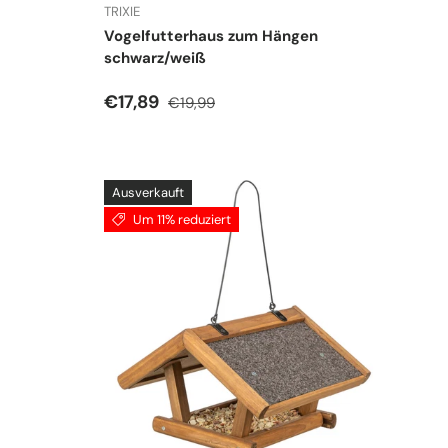
TRIXIE
Vogelfutterhaus zum Hängen
schwarz/weiß
Verkaufspreis
Normaler Preis
€17,89
€19,99
Ausverkauft
Um 11% reduziert