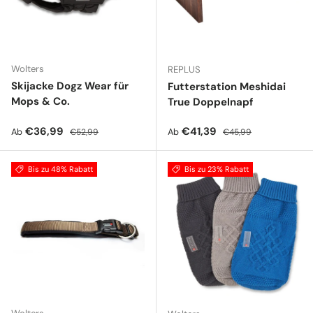
Wolters
REPLUS
Skijacke Dogz Wear für
Futterstation Meshidai
Mops & Co.
True Doppelnapf
Verkaufspreis
Normaler Preis
Verkaufspreis
Normaler Preis
€36,99
€41,39
Ab
Ab
€52,99
€45,99
Bis zu 48% Rabatt
Bis zu 23% Rabatt