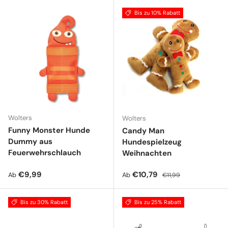
Bis zu 10% Rabatt
Wolters
Wolters
Funny Monster Hunde
Candy Man
Dummy aus
Hundespielzeug
Feuerwehrschlauch
Weihnachten
Normaler Preis
Verkaufspreis
Normaler Preis
€9,99
€10,79
Ab
Ab
€11,99
Bis zu 30% Rabatt
Bis zu 25% Rabatt