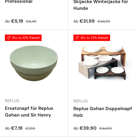
Professional
Skijacke Winterjacke für
Hunde
Verkaufspreis
Normaler Preis
Verkaufspreis
Normaler Preis
€5,19
€31,99
Ab
Ab
€6,49
€44,99
Bis zu 10% Rabatt
Bis zu 13% Rabatt
REPLUS
REPLUS
Ersatznapf für Replus
Replus Gohan Doppelnapf
Gohan und Sir Henry
Holz
Verkaufspreis
Normaler Preis
Verkaufspreis
Normaler Preis
€7,19
€39,90
Ab
Ab
€7,99
€44,99