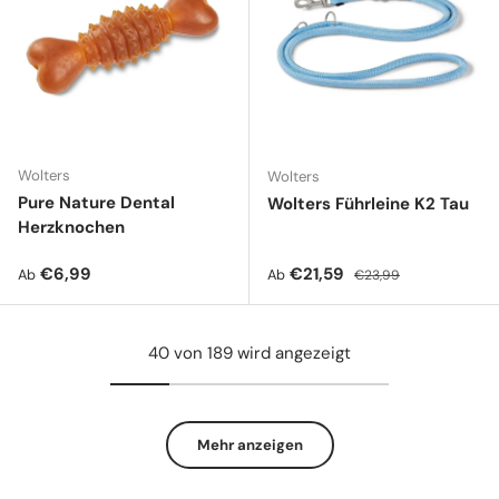
Wolters
Wolters
Pure Nature Dental
Wolters Führleine K2 Tau
Herzknochen
Normaler Preis
Verkaufspreis
Normaler Preis
€6,99
€21,59
Ab
Ab
€23,99
40 von 189 wird angezeigt
Mehr anzeigen