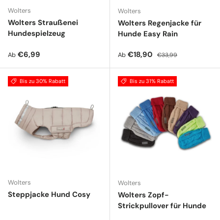
Wolters
Wolters
Wolters Straußenei
Wolters Regenjacke für
Hundespielzeug
Hunde Easy Rain
Normaler Preis
Verkaufspreis
Normaler Preis
€6,99
€18,90
Ab
Ab
€33,99
Bis zu 30% Rabatt
Bis zu 31% Rabatt
Wolters
Wolters
Steppjacke Hund Cosy
Wolters Zopf-
Strickpullover für Hunde