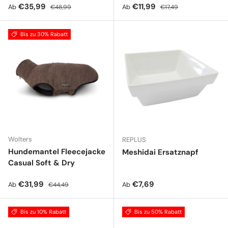
Verkaufspreis
Normaler Preis
Verkaufspreis
Normaler Preis
€35,99
€11,99
Ab
Ab
€48,99
€17,49
Bis zu 30% Rabatt
Wolters
REPLUS
Hundemantel Fleecejacke
Meshidai Ersatznapf
Casual Soft & Dry
Verkaufspreis
Normaler Preis
Normaler Preis
€31,99
€7,69
Ab
Ab
€44,49
Bis zu 10% Rabatt
Bis zu 50% Rabatt