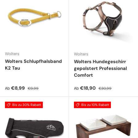
Wolters
Wolters
Wolters Schlupfhalsband
Wolters Hundegeschirr
K2 Tau
gepolstert Professional
Comfort
Verkaufspreis
Normaler Preis
Verkaufspreis
Normaler Preis
€8,99
€18,90
Ab
Ab
€9,99
€30,99
Bis zu 30% Rabatt
Bis zu 10% Rabatt