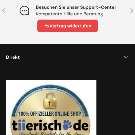
Besuchen Sie unser Support-Center
Vorherige
Näc
Kompetente Hilfe und Beratung
Vertrag widerrufen
Direkt