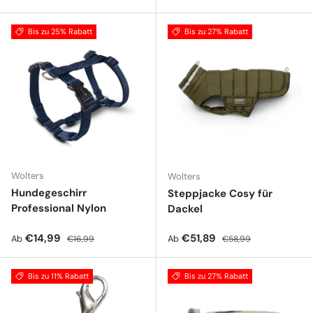
Bis zu 25% Rabatt
Bis zu 27% Rabatt
Wolters
Wolters
Hundegeschirr
Steppjacke Cosy für
Professional Nylon
Dackel
Verkaufspreis
Normaler Preis
Verkaufspreis
Normaler Preis
€14,99
€51,89
Ab
Ab
€16,99
€58,99
Bis zu 11% Rabatt
Bis zu 27% Rabatt