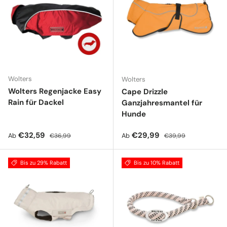
Wolters
Wolters
Wolters Regenjacke Easy
Cape Drizzle
Rain für Dackel
Ganzjahresmantel für
Hunde
Verkaufspreis
Normaler Preis
Verkaufspreis
Normaler Preis
€32,59
€29,99
Ab
Ab
€36,99
€39,99
Bis zu 29% Rabatt
Bis zu 10% Rabatt