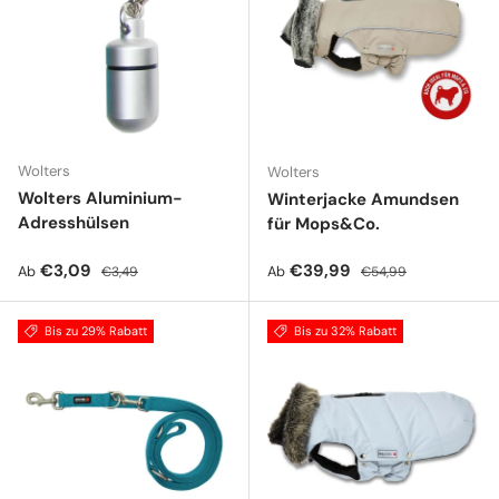
Wolters
Wolters
Wolters Aluminium-
Winterjacke Amundsen
Adresshülsen
für Mops&Co.
Verkaufspreis
Normaler Preis
Verkaufspreis
Normaler Preis
€3,09
€39,99
Ab
Ab
€3,49
€54,99
Bis zu 29% Rabatt
Bis zu 32% Rabatt