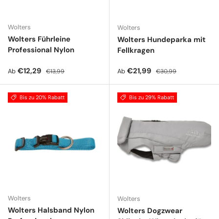
Wolters
Wolters
Wolters Führleine
Wolters Hundeparka mit
Professional Nylon
Fellkragen
Verkaufspreis
Normaler Preis
Verkaufspreis
Normaler Preis
€12,29
€21,99
Ab
Ab
€13,99
€30,99
Bis zu 20% Rabatt
Bis zu 29% Rabatt
Wolters
Wolters
Wolters Halsband Nylon
Wolters Dogzwear