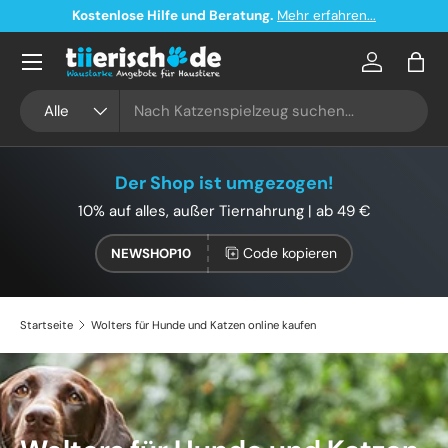
Kostenloser Versand ab 49€ in Deutschland
Direkt zum Inhalt
Konto
Eink
Suchen
Art
Alle
Der Shop ist umgezogen!
10% auf alles, außer Tiernahrung | ab 49 €
Code kopieren
NEWSHOP10
Startseite
Wolters für Hunde und Katzen online kaufen