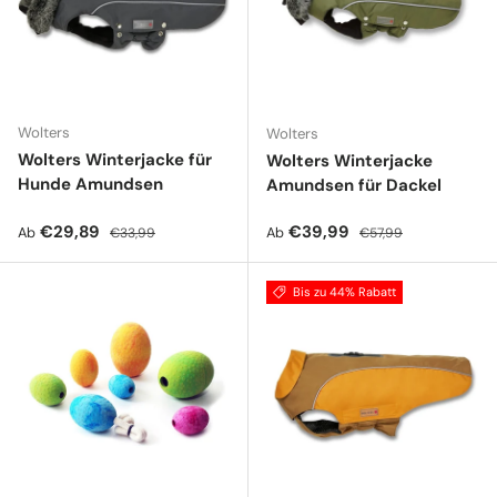
Wolters
Wolters
Wolters Winterjacke für
Wolters Winterjacke
Hunde Amundsen
Amundsen für Dackel
Verkaufspreis
Normaler Preis
Verkaufspreis
Normaler Preis
€29,89
€39,99
Ab
Ab
€33,99
€57,99
Bis zu 44% Rabatt