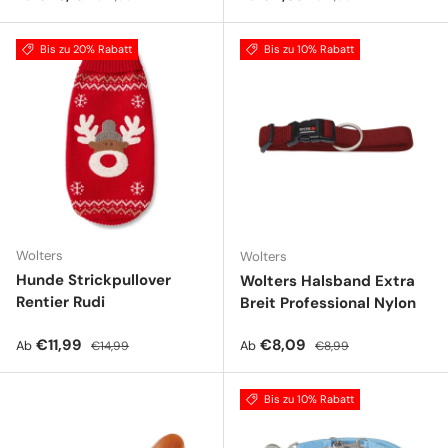
Bis zu 20% Rabatt
Bis zu 10% Rabatt
Wolters
Wolters
Hunde Strickpullover
Wolters Halsband Extra
Rentier Rudi
Breit Professional Nylon
Verkaufspreis
Normaler Preis
Verkaufspreis
Normaler Preis
€11,99
€8,09
Ab
Ab
€14,99
€8,99
Bis zu 10% Rabatt