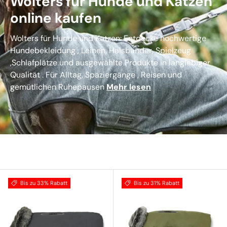
Wolters für Hunde und Katzen
online kaufen
Wolters für Hunde und Katzen: Entdecke hochwertige
Hundebekleidung , Leinen, Halsbänder, Spielzeug
,Schlafplätze und ausgewählte Produkte in langlebiger
Qualität . Für Alltag, Spaziergänge , Reisen und
gemütlichen Ruhepausen
Mehr lesen
Bis zu 33% Rabatt
Bis zu 31% Rabatt