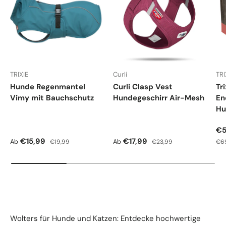
TRIXIE
Curli
TRI
Hunde Regenmantel
Curli Clasp Vest
Tr
Vimy mit Bauchschutz
Hundegeschirr Air-Mesh
En
Hu
Ve
€5
Verkaufspreis
Normaler Preis
Verkaufspreis
Normaler Preis
Nor
€15,99
€17,99
Ab
Ab
€19,99
€23,99
€6
Wolters für Hunde und Katzen: Entdecke hochwertige