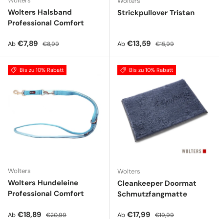
Wolters
Wolters
Wolters Halsband
Strickpullover Tristan
Professional Comfort
Verkaufspreis
Normaler Preis
Verkaufspreis
Normaler Preis
€7,89
€13,59
Ab
Ab
€8,99
€15,99
Bis zu 10% Rabatt
Bis zu 10% Rabatt
Wolters
Wolters
Wolters Hundeleine
Cleankeeper Doormat
Professional Comfort
Schmutzfangmatte
Verkaufspreis
Normaler Preis
Verkaufspreis
Normaler Preis
€18,89
€17,99
Ab
Ab
€20,99
€19,99