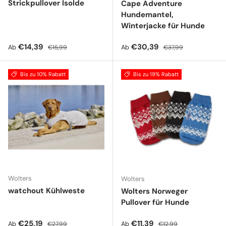
Strickpullover Isolde
Cape Adventure
Hundemantel,
Winterjacke für Hunde
Verkaufspreis
Normaler Preis
Verkaufspreis
Normaler Preis
€14,39
€30,39
Ab
Ab
€15,99
€37,99
Bis zu 10% Rabatt
Bis zu 19% Rabatt
Wolters
Wolters
watchout Kühlweste
Wolters Norweger
Pullover für Hunde
Verkaufspreis
Normaler Preis
Verkaufspreis
Normaler Preis
€25,19
€11,39
Ab
Ab
€27,99
€12,99