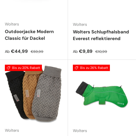
Wolters
Wolters
Outdoorjacke Modern
Wolters Schlupfhalsband
Classic für Dackel
Everest reflektierend
Verkaufspreis
Normaler Preis
Verkaufspreis
Normaler Preis
€44,99
€9,89
Ab
Ab
€59,99
€10,99
Bis zu 20% Rabatt
Bis zu 26% Rabatt
Wolters
Wolters