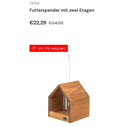
TRIXIE
Futterspender mit zwei Etagen
Verkaufspreis
Normaler Preis
€22,29
€24,99
Um 11% reduziert