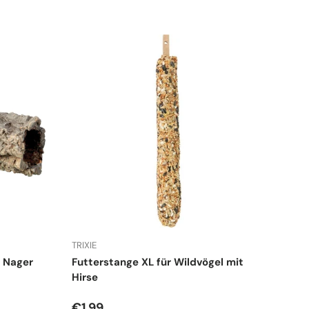
TRIXIE
d Nager
Futterstange XL für Wildvögel mit
Hirse
Normaler Preis
€1,99