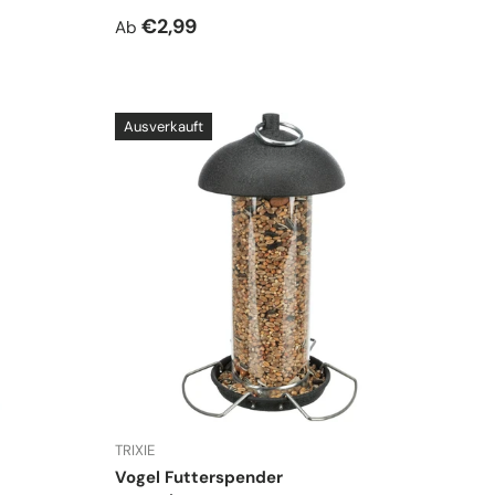
Normaler Preis
€2,99
Ab
Ausverkauft
TRIXIE
Vogel Futterspender