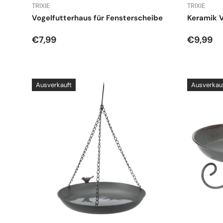
TRIXIE
TRIXIE
Vogelfutterhaus für Fensterscheibe
Keramik 
Normaler Preis
Normale
€7,99
€9,99
Ausverkauft
Ausverkau