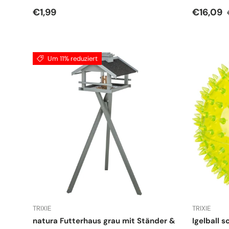
Normaler Preis
Verkauf
€1,99
€16,09
Um 11% reduziert
TRIXIE
TRIXIE
natura Futterhaus grau mit Ständer &
Igelball