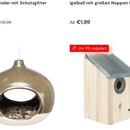
nder mit Schutzgitter
Igelball mit großen Noppen
spreis
ormaler Preis
Normaler Preis
€1,99
19,99
Ab
Um 11% reduziert