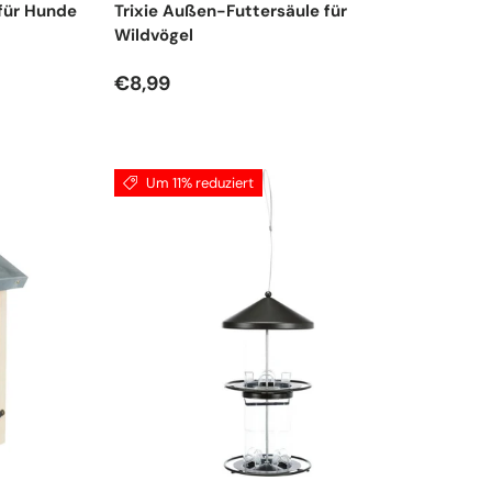
 für Hunde
Trixie Außen-Futtersäule für
Wildvögel
Normaler Preis
€8,99
Um 11% reduziert