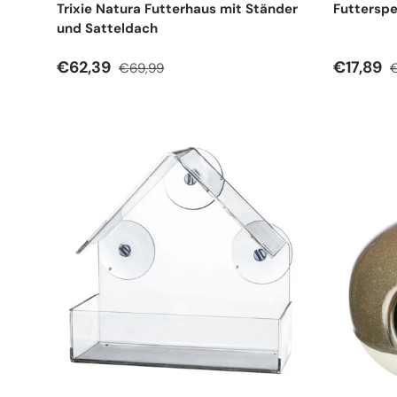
Trixie Natura Futterhaus mit Ständer
Futterspe
und Satteldach
Verkaufspreis
Normaler Preis
Verkauf
N
€62,39
€17,89
€69,99
€