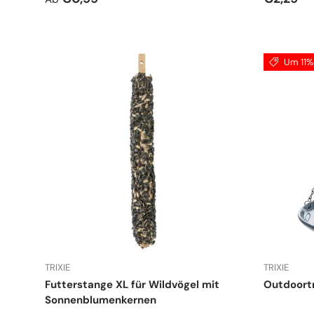
Um 11% 
TRIXIE
TRIXIE
Futterstange XL für Wildvögel mit
Outdoortr
Sonnenblumenkernen