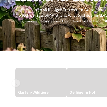
Entdecke unser vielfältiges Zubehör für Gartentiere
tiierisch.de. Egal ob Wildtiere, Wildvögel oder ander
alles, was deine tierischen Besucher glücklich macht.
Garten-Wildtiere
Geflügel & Hof