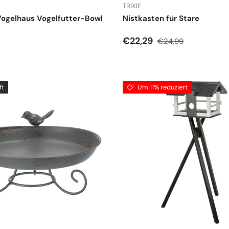
TRIXIE
Vogelhaus Vogelfutter-Bowl
Nistkasten für Stare
r Preis
Verkaufspreis
Normaler Preis
€22,29
€24,99
ft
Um 11% reduziert