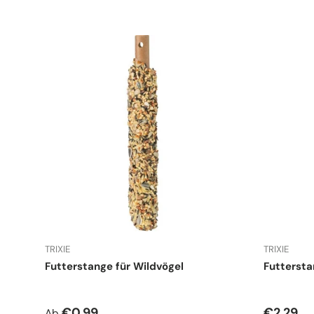
TRIXIE
TRIXIE
Futterstange für Wildvögel
Futtersta
Normaler Preis
Normale
€0,99
€2,29
Ab