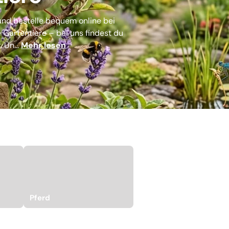
 und bestelle bequem online bei
e Gartentiere – bei uns findest du
 Un...
Mehr lesen
Pferd