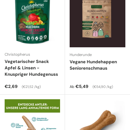
Christopherus
Hunderunde
Vegetarischer Snack
Vegane Hundehappen
Apfel & Linsen -
Seniorenschmaus
Knuspriger Hundegenuss
Normaler Preis
Grundpreis
Normaler Preis
Grundpreis
€2,69
€5,49
Ab
€21,52 /kg
€54,90 /kg