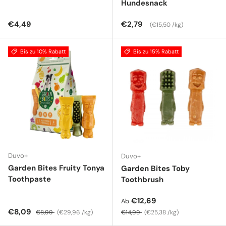
Hundesnack
Normaler Preis
Normaler Preis
Grundpreis
€4,49
€2,79
€15,50 /kg
Bis zu 10% Rabatt
Bis zu 15% Rabatt
Duvo+
Duvo+
Garden Bites Fruity Tonya
Garden Bites Toby
Toothpaste
Toothbrush
Verkaufspreis
€12,69
Ab
Verkaufspreis
Normaler Preis
Grundpreis
Normaler Preis
Grundpreis
€8,09
€8,99
€29,96 /kg
€14,99
€25,38 /kg