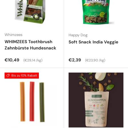
Whimzees
Happy Dog
WHIMZEES Toothbrush
Soft Snack India Veggie
Zahnbürste Hundesnack
Normaler Preis
Grundpreis
Normaler Preis
Grundpreis
€10,49
€2,39
€29,14 /kg
€23,90 /kg
Bis zu 10% Rabatt