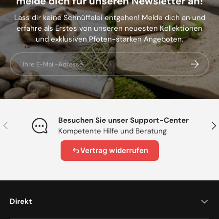
melde dich für unseren Newsletter an!
Lass dir keine Schnüffelei entgehen! Melde dich an und
erfahre als Erstes von unseren neuesten Kollektionen
und exklusiven Pfoten-starken Angeboten.
E-Mail
Abonnier
Besuchen Sie unser Support-Center
Vorherige
Näc
Kompetente Hilfe und Beratung
Vertrag widerrufen
Direkt