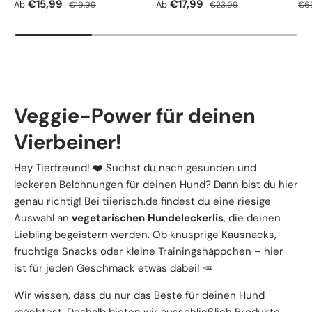
Verkaufspreis
Normaler Preis
Verkaufspreis
Normaler Preis
Nor
€15,99
€17,99
Ab
Ab
€19,99
€23,99
€6
Veggie-Power für deinen
Vierbeiner!
Hey Tierfreund! ❤️ Suchst du nach gesunden und
leckeren Belohnungen für deinen Hund? Dann bist du hier
genau richtig! Bei tiierisch.de findest du eine riesige
Auswahl an
vegetarischen Hundeleckerlis
, die deinen
Liebling begeistern werden. Ob knusprige Kausnacks,
fruchtige Snacks oder kleine Trainingshäppchen – hier
ist für jeden Geschmack etwas dabei! 🥕
Wir wissen, dass du nur das Beste für deinen Hund
möchtest. Deshalb bieten wir ausschließlich Produkte