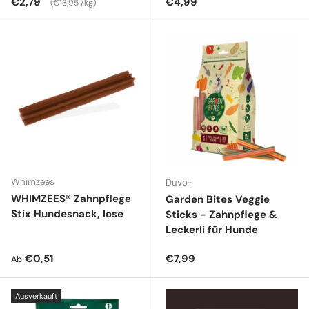
Normaler Preis
Normaler Preis
€2,79
€4,99
€13,95 /kg
Whimzees
Duvo+
WHIMZEES® Zahnpflege
Garden Bites Veggie
Stix Hundesnack, lose
Sticks - Zahnpflege &
Leckerli für Hunde
Normaler Preis
Normaler Preis
€0,51
€7,99
Ab
Ausverkauft