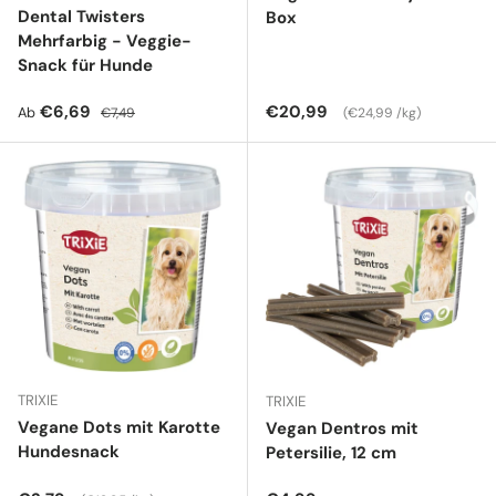
Dental Twisters
Box
Mehrfarbig - Veggie-
Snack für Hunde
Verkaufspreis
Normaler Preis
Normaler Preis
Grundpreis
€6,69
€20,99
Ab
€7,49
€24,99 /kg
TRIXIE
TRIXIE
Vegane Dots mit Karotte
Vegan Dentros mit
Hundesnack
Petersilie, 12 cm
Grundpreis