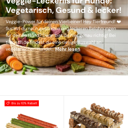
Veggie-Leckerlis für Hunde:
Vegetarisch, Gesund & lecker!
Veggie-Power für deinen Vierbeiner! Hey Tierfreund! ❤️
Suchst du nach gesunden und leckeren Belohnungen
für deinen Hund? Dann bist du hier genau richtig! Bei
tiierisch.de findest du eine riesige Auswahl an
vegetarischen Hundel...
Mehr lesen
Bis zu 10% Rabatt