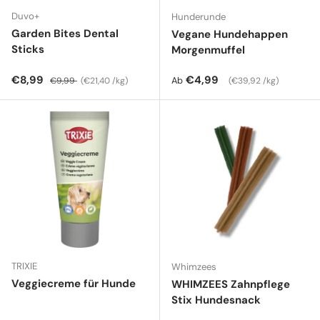
Duvo+
Hunderunde
Garden Bites Dental
Vegane Hundehappen
Sticks
Morgenmuffel
Verkaufspreis
Normaler Preis
Grundpreis
Normaler Preis
Grundpreis
€8,99
€4,99
Ab
€9,99
€21,40 /kg
€39,92 /kg
TRIXIE
Whimzees
Veggiecreme für Hunde
WHIMZEES Zahnpflege
Stix Hundesnack