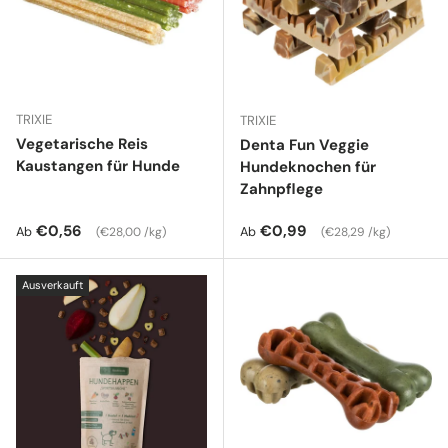
TRIXIE
TRIXIE
Vegetarische Reis
Denta Fun Veggie
Kaustangen für Hunde
Hundeknochen für
Zahnpflege
Normaler Preis
Grundpreis
Normaler Preis
Grundpreis
€0,56
€0,99
Ab
Ab
€28,00 /kg
€28,29 /kg
Ausverkauft