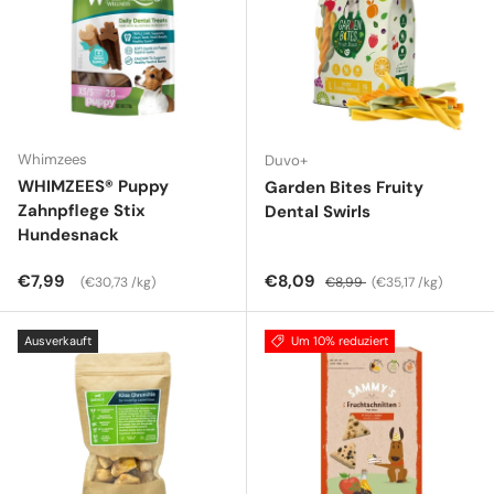
Whimzees
Duvo+
WHIMZEES® Puppy
Garden Bites Fruity
Zahnpflege Stix
Dental Swirls
Hundesnack
Normaler Preis
Grundpreis
Verkaufspreis
Normaler Preis
Grundpreis
€7,99
€8,09
€30,73 /kg
€8,99
€35,17 /kg
Ausverkauft
Um 10% reduziert