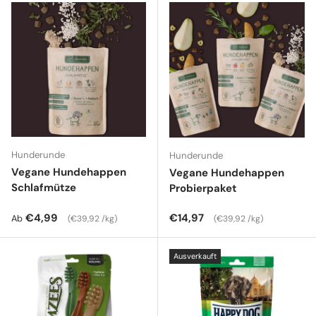
Hunderunde
Hunderunde
Vegane Hundehappen
Vegane Hundehappen
Schlafmütze
Probierpaket
Normaler Preis
Grundpreis
Normaler Preis
Grundpreis
€4,99
€14,97
Ab
€39,92 /kg
€39,92 /kg
Ausverkauft