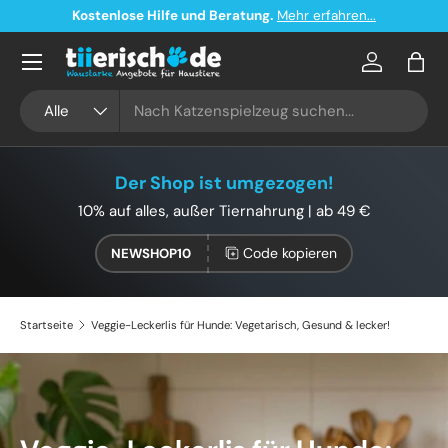
Kostenloser Versand ab 49€ in Deutschland
Direkt zum Inhalt
Konto
Eink
Suchen
Art
Alle
Der Shop ist umgezogen!
10% auf alles, außer Tiernahrung | ab 49 €
Code kopieren
NEWSHOP10
Startseite
Veggie-Leckerlis für Hunde: Vegetarisch, Gesund & lecker!