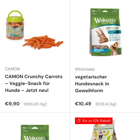
CAMON
Whimzees
CAMON Crunchy Carrots
vegetarischer
– Veggie-Snack für
Hundesnack in
Hunde – Jetzt neu!
Geweihform
Normaler Preis
Grundpreis
Normaler Preis
Grundpreis
€9,90
€10,49
€66,00 /kg
€29,14 /kg
Bis zu 10% Rabatt