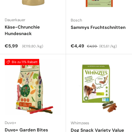
Dauerkauer
Bosch
Käse-Chrunchie
Sammys Fruchtschnitten
Hundesnack
Normaler Preis
Grundpreis
Verkaufspreis
Normaler Preis
Grundpreis
€5,99
€4,49
€119,80 /kg
€4,99
€5,61 /kg
Bis zu 11% Rabatt
Duvo+
Whimzees
Duvo+ Garden Bites
Dog Snack Variety Value