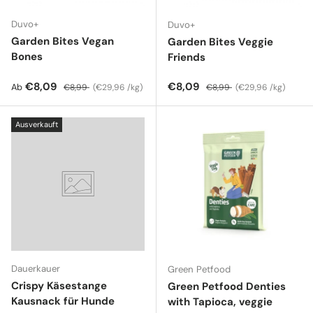
Duvo+
Duvo+
Garden Bites Vegan
Garden Bites Veggie
Bones
Friends
Verkaufspreis
Normaler Preis
Grundpreis
Verkaufspreis
Normaler Preis
Grundpreis
€8,09
€8,09
Ab
€8,99
€29,96 /kg
€8,99
€29,96 /kg
Ausverkauft
Dauerkauer
Green Petfood
Crispy Käsestange
Green Petfood Denties
Kausnack für Hunde
with Tapioca, veggie