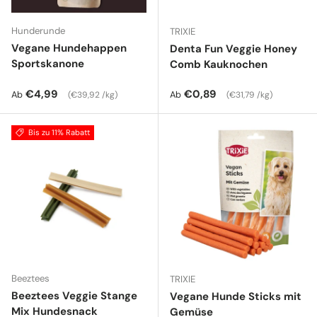
Hunderunde
TRIXIE
Vegane Hundehappen
Denta Fun Veggie Honey
Sportskanone
Comb Kauknochen
Normaler Preis
Grundpreis
Normaler Preis
Grundpreis
€4,99
€0,89
Ab
Ab
€39,92 /kg
€31,79 /kg
Bis zu 11% Rabatt
Beeztees
TRIXIE
Beeztees Veggie Stange
Vegane Hunde Sticks mit
Mix Hundesnack
Gemüse