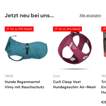
Jetzt neu bei uns...
Alle anzeigen
Bis zu 20% Rabatt
Bis zu 25% Rabatt
TRIXIE
Curli
TRI
Hunde Regenmantel
Curli Clasp Vest
Tr
Vimy mit Bauchschutz
Hundegeschirr Air-Mesh
En
Hu
Ve
€5