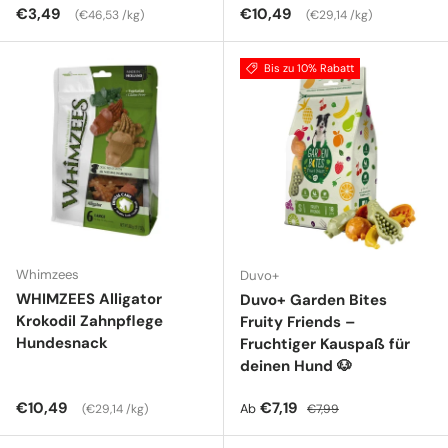
Normaler Preis
Grundpreis
Normaler Preis
Grundpreis
€3,49
€10,49
€46,53 /kg
€29,14 /kg
Bis zu 10% Rabatt
Whimzees
Duvo+
WHIMZEES Alligator
Duvo+ Garden Bites
Krokodil Zahnpflege
Fruity Friends –
Hundesnack
Fruchtiger Kauspaß für
deinen Hund 🐶
Normaler Preis
Grundpreis
Verkaufspreis
Normaler Preis
€10,49
€7,19
Ab
€29,14 /kg
€7,99