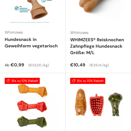
Whimzees
Whimzees
Hundesnack in
WHIMZEES® Reisknochen
Geweihform vegetarisch
Zahnpflege Hundesnack
Größe: M/L
Normaler Preis
Grundpreis
Normaler Preis
Grundpreis
€0,99
€10,49
Ab
€33,00 /kg
€29,14 /kg
Bis zu 10% Rabatt
Bis zu 10% Rabatt