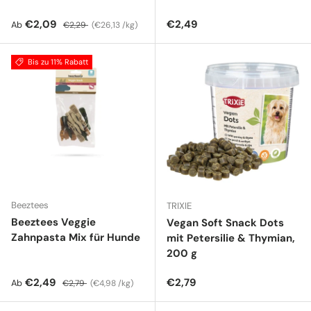
Verkaufspreis
Normaler Preis
Grundpreis
Normaler Preis
€2,09
€2,49
Ab
€2,29
€26,13 /kg
Bis zu 11% Rabatt
Beeztees
TRIXIE
Beeztees Veggie
Vegan Soft Snack Dots
Zahnpasta Mix für Hunde
mit Petersilie & Thymian,
200 g
Verkaufspreis
Normaler Preis
Grundpreis
Normaler Preis
€2,49
€2,79
Ab
€2,79
€4,98 /kg