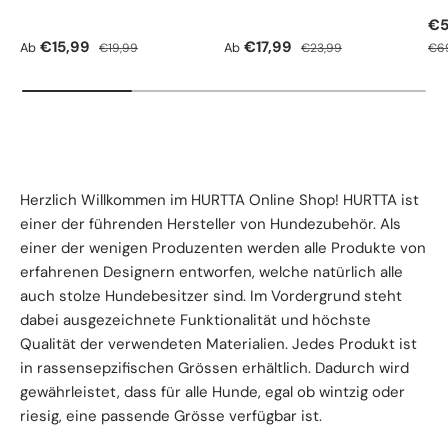
Ve
€5
Verkaufspreis
Normaler Preis
Verkaufspreis
Normaler Preis
Nor
€15,99
€17,99
Ab
Ab
€19,99
€23,99
€6
Herzlich Willkommen im HURTTA Online Shop! HURTTA ist
einer der führenden Hersteller von Hundezubehör. Als
einer der wenigen Produzenten werden alle Produkte von
erfahrenen Designern entworfen, welche natürlich alle
auch stolze Hundebesitzer sind. Im Vordergrund steht
dabei ausgezeichnete Funktionalität und höchste
Qualität der verwendeten Materialien. Jedes Produkt ist
in rassensepzifischen Grössen erhältlich. Dadurch wird
gewährleistet, dass für alle Hunde, egal ob wintzig oder
riesig, eine passende Grösse verfügbar ist.