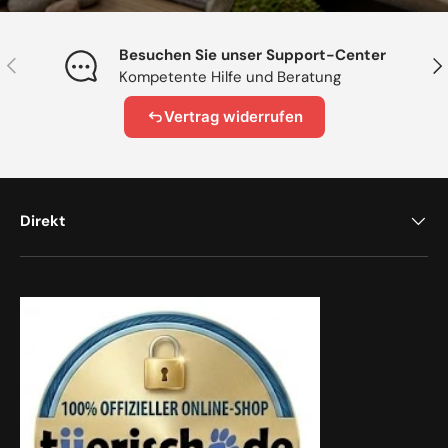
Besuchen Sie unser Support-Center
Vorherige
Näc
Kompetente Hilfe und Beratung
Vertrag widerrufen
Direkt