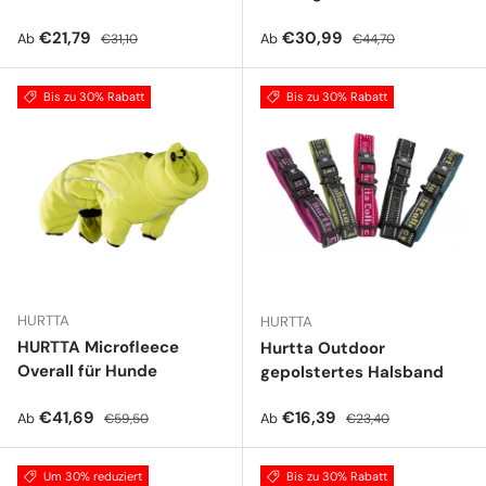
Verkaufspreis
Normaler Preis
Verkaufspreis
Normaler Preis
€21,79
€30,99
Ab
Ab
€31,10
€44,70
Bis zu 30% Rabatt
Bis zu 30% Rabatt
HURTTA
HURTTA
HURTTA Microfleece
Hurtta Outdoor
Overall für Hunde
gepolstertes Halsband
Verkaufspreis
Normaler Preis
Verkaufspreis
Normaler Preis
€41,69
€16,39
Ab
Ab
€59,50
€23,40
Um 30% reduziert
Bis zu 30% Rabatt