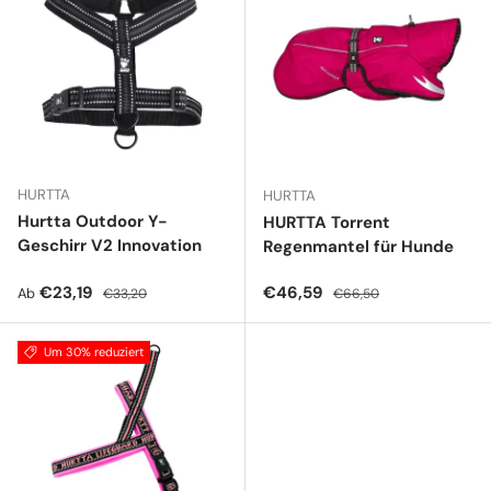
HURTTA
HURTTA
Hurtta Outdoor Y-
HURTTA Torrent
Geschirr V2 Innovation
Regenmantel für Hunde
Verkaufspreis
Normaler Preis
Verkaufspreis
Normaler Preis
€23,19
€46,59
Ab
€33,20
€66,50
Um 30% reduziert