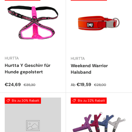
HURTTA
HURTTA
Hurtta Y Geschirr für
Weekend Warrior
Hunde gepolstert
Halsband
Verkaufspreis
Normaler Preis
Verkaufspreis
Normaler Preis
€24,69
€19,59
Ab
€35,30
€28,00
Bis zu 30% Rabatt
Bis zu 32% Rabatt