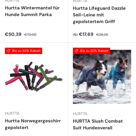
HURTTA
HURTTA
Hurtta Wintermantel für
Hurtta Lifeguard Dazzle
Hunde Summit Parka
Seil-Leine mit
gepolstertem Griff
Verkaufspreis
Normaler Preis
Verkaufspreis
Normaler Preis
€50,39
€17,69
Ab
€72,00
€25,25
Bis zu 30% Rabatt
Bis zu 30% Rabatt
HURTTA
HURTTA
Hurtta Norwegergeschirr
HURTTA Slush Combat
gepolstert
Suit Hundeoverall