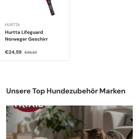
HURTTA
Hurtta Lifeguard
Norweger Geschirr
Verkaufspreis
Normaler Preis
€24,59
€35,20
Unsere Top Hundezubehör Marken