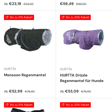
Verkaufspreis
Normaler Preis
Verkaufspreis
Normaler Preis
€23,19
€59,49
Ab
€33,20
€85,00
Bis zu 31% Rabatt
Bis zu 30% Rabatt
HURTTA
HURTTA
Monsoon Regenmantel
HURTTA Drizzle
Regenmantel für Hunde
Verkaufspreis
Normaler Preis
Verkaufspreis
Normaler Preis
€52,99
€53,09
Ab
Ab
€76,50
€75,90
Bis zu 31% Rabatt
Bis zu 30% Rabatt