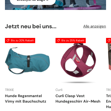
Jetzt neu bei uns...
Alle anzeigen
Bis zu 20% Rabatt
Bis zu 25% Rabatt
TRIXIE
Curli
TRI
Hunde Regenmantel
Curli Clasp Vest
Tr
Vimy mit Bauchschutz
Hundegeschirr Air-Mesh
En
Hu