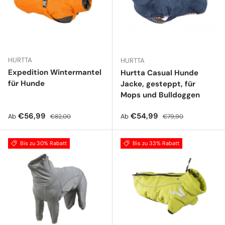
HURTTA
HURTTA
Expedition Wintermantel
Hurtta Casual Hunde
für Hunde
Jacke, gesteppt, für
Mops und Bulldoggen
Verkaufspreis
Normaler Preis
Verkaufspreis
Normaler Preis
€56,99
€54,99
Ab
Ab
€82,00
€79,90
Bis zu 30% Rabatt
Bis zu 33% Rabatt