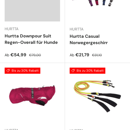
HURTTA
HURTTA
Hurtta Downpour Suit
Hurtta Casual
Regen-Overall für Hunde
Norwegergeschirr
Verkaufspreis
Normaler Preis
Verkaufspreis
Normaler Preis
€54,99
€21,79
Ab
Ab
€79,00
€31,10
Bis zu 30% Rabatt
Bis zu 30% Rabatt