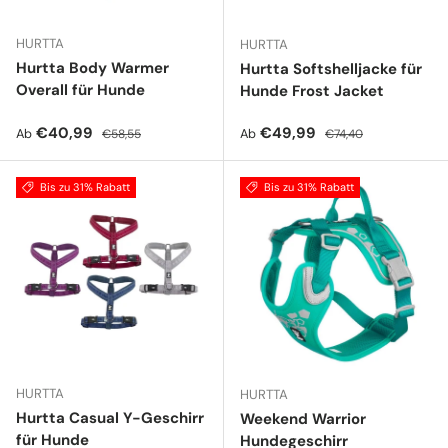
HURTTA
HURTTA
Hurtta Body Warmer
Hurtta Softshelljacke für
Overall für Hunde
Hunde Frost Jacket
Verkaufspreis
Normaler Preis
Verkaufspreis
Normaler Preis
€40,99
€49,99
Ab
Ab
€58,55
€74,40
Bis zu 31% Rabatt
Bis zu 31% Rabatt
HURTTA
HURTTA
Hurtta Casual Y-Geschirr
Weekend Warrior
für Hunde
Hundegeschirr