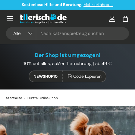
Kostenlose Hilfe und Beratung.
Mehr erfahren...
Direkt zum Inhalt
Konto
Eink
Suchen
Art
Alle
Der Shop ist umgezogen!
10% auf alles, außer Tiernahrung | ab 49 €
Code kopieren
NEWSHOP10
Startseite
Hurtta Online Shop