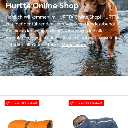
Hurtta Online Shop
Herzlich Willkommen im HURTTA Online Shop! HURTTA
ist einer der führenden Hersteller von Hundezubehör.
Als einer der wenigen Produzenten werden alle
Produkte von erfahrenen Designern entworfen, welche
natürlich alle auch stolze...
Mehr lesen
Bis zu 31% Rabatt
Bis zu 33% Rabatt