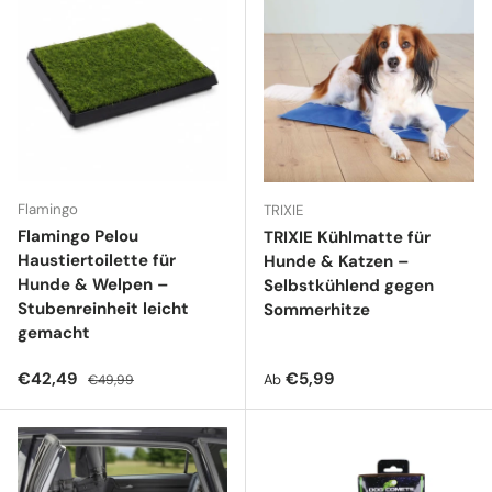
Flamingo
TRIXIE
Flamingo Pelou
TRIXIE Kühlmatte für
Haustiertoilette für
Hunde & Katzen –
Hunde & Welpen –
Selbstkühlend gegen
Stubenreinheit leicht
Sommerhitze
gemacht
Verkaufspreis
Normaler Preis
Normaler Preis
€42,49
€5,99
Ab
€49,99