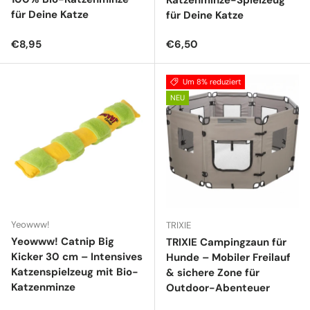
Katzenminze-Spielzeug
für Deine Katze
für Deine Katze
Normaler Preis
Normaler Preis
€8,95
€6,50
Um 8% reduziert
NEU
Yeowww!
TRIXIE
Yeowww! Catnip Big
TRIXIE Campingzaun für
Kicker 30 cm – Intensives
Hunde – Mobiler Freilauf
Katzenspielzeug mit Bio-
& sichere Zone für
Katzenminze
Outdoor-Abenteuer