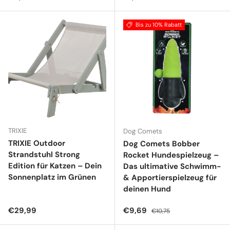
Bis zu 10% Rabatt
TRIXIE
Dog Comets
TRIXIE Outdoor
Dog Comets Bobber
Strandstuhl Strong
Rocket Hundespielzeug –
Edition für Katzen – Dein
Das ultimative Schwimm-
Sonnenplatz im Grünen
& Apportierspielzeug für
deinen Hund
Normaler Preis
Verkaufspreis
Normaler Preis
€29,99
€9,69
€10,75