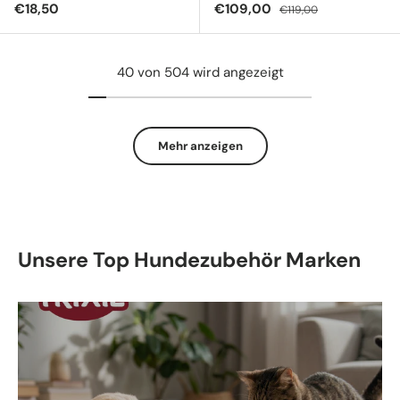
Normaler Preis
Verkaufspreis
Normaler Preis
€18,50
€109,00
€119,00
40 von 504 wird angezeigt
Mehr anzeigen
Unsere Top Hundezubehör Marken