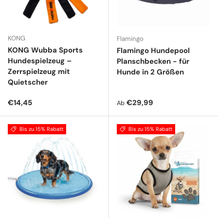
KONG
Flamingo
KONG Wubba Sports
Flamingo Hundepool
Hundespielzeug –
Planschbecken - für
Zerrspielzeug mit
Hunde in 2 Größen
Quietscher
Normaler Preis
Normaler Preis
€14,45
€29,99
Ab
Bis zu 15% Rabatt
Bis zu 15% Rabatt