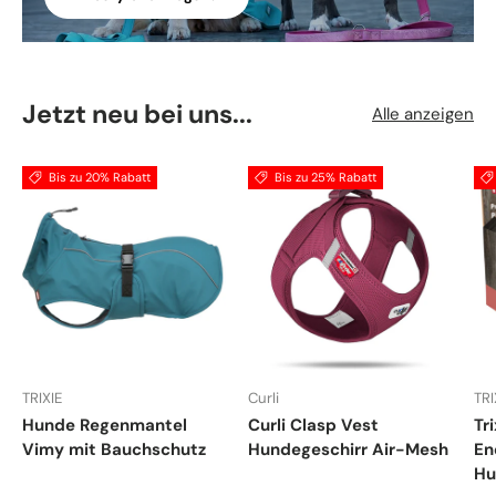
Jetzt neu bei uns...
Alle anzeigen
Bis zu 20% Rabatt
Bis zu 25% Rabatt
TRIXIE
Curli
TRI
Hunde Regenmantel
Curli Clasp Vest
Tr
Vimy mit Bauchschutz
Hundegeschirr Air-Mesh
En
Hu