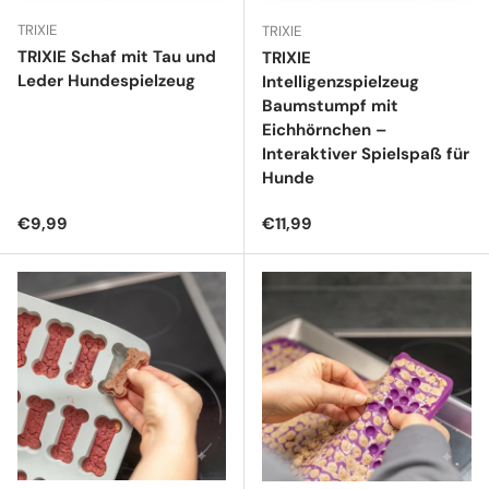
TRIXIE
TRIXIE
TRIXIE Schaf mit Tau und
TRIXIE
Leder Hundespielzeug
Intelligenzspielzeug
Baumstumpf mit
Eichhörnchen –
Interaktiver Spielspaß für
Hunde
Normaler Preis
Normaler Preis
€9,99
€11,99