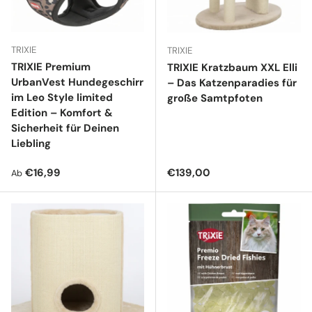
TRIXIE
TRIXIE
TRIXIE Premium
TRIXIE Kratzbaum XXL Elli
UrbanVest Hundegeschirr
– Das Katzenparadies für
im Leo Style limited
große Samtpfoten
Edition – Komfort &
Sicherheit für Deinen
Liebling
Normaler Preis
Normaler Preis
€16,99
€139,00
Ab