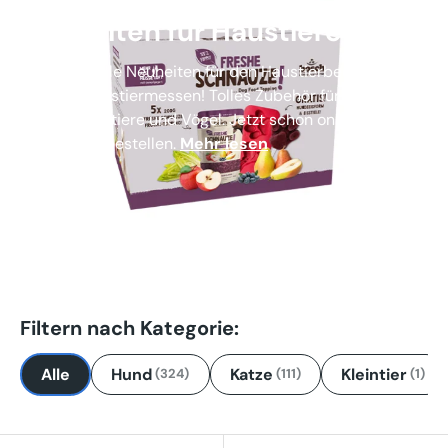
Neuheiten für Haustiere
Brandaktuelle Neuheiten für den Haustierbedarf. Direkt
von den Haustiermessen! Tolles Zubehör für Hunde,
Katzen, Kleintiere und Vögel. Jetzt schon online bei
tiierisch.de bestellen.
Mehr lesen
Filtern nach Kategorie:
Alle
Hund
Katze
Kleintier
(324)
(111)
(1)