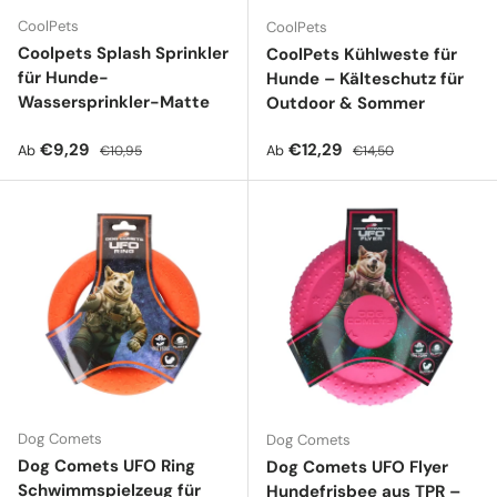
CoolPets
CoolPets
Coolpets Splash Sprinkler
CoolPets Kühlweste für
für Hunde-
Hunde – Kälteschutz für
Wassersprinkler-Matte
Outdoor & Sommer
Verkaufspreis
Normaler Preis
Verkaufspreis
Normaler Preis
€9,29
€12,29
Ab
Ab
€10,95
€14,50
Dog Comets
Dog Comets
Dog Comets UFO Ring
Dog Comets UFO Flyer
Schwimmspielzeug für
Hundefrisbee aus TPR –