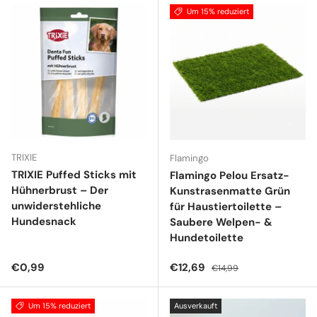
Um 15% reduziert
TRIXIE
Flamingo
TRIXIE Puffed Sticks mit
Flamingo Pelou Ersatz-
Hühnerbrust – Der
Kunstrasenmatte Grün
unwiderstehliche
für Haustiertoilette –
Hundesnack
Saubere Welpen- &
Hundetoilette
Normaler Preis
Verkaufspreis
Normaler Preis
€0,99
€12,69
€14,99
Um 15% reduziert
Ausverkauft