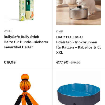
WOOF
Catit
BullySafe Bully Stick
Catit PIXI UV-C
Halte für Hunde- sicherer
Edelstahl-Trinkbrunnen
Kauartikel Halter
für Katzen – Kabellos & 5L
XXL
Normaler Preis
Verkaufspreis
Normaler Preis
€19,99
€77,90
€79,90