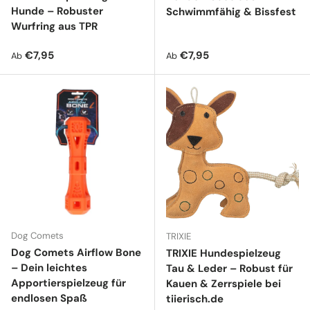
Hunde – Robuster
Schwimmfähig & Bissfest
Wurfring aus TPR
Normaler Preis
Normaler Preis
€7,95
€7,95
Ab
Ab
Dog Comets
TRIXIE
Dog Comets Airflow Bone
TRIXIE Hundespielzeug
– Dein leichtes
Tau & Leder – Robust für
Apportierspielzeug für
Kauen & Zerrspiele bei
endlosen Spaß
tiierisch.de