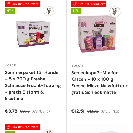
Um 10% reduziert
Um 10% reduziert
NEU
NEU
Bosch
Bosch
Sommerpaket für Hunde
Schleckspaß-Mix für
– 5 x 200 g Freshe
Katzen – 10 x 100 g
Schnauze Frucht-Topping
Freshe Mieze Nassfutter +
+ gratis Eisform &
gratis Schleckmatte
Eisstiele
Verkaufspreis
Normaler Preis
Grundpreis
Verkaufspreis
Normaler Preis
Grundpreis
€8,78
€12,51
€9,75
€8,78 /kg
€13,90
€12,51 /kg
Um 10% reduziert