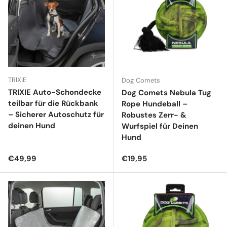
TRIXIE
Dog Comets
TRIXIE Auto-Schondecke
Dog Comets Nebula Tug
teilbar für die Rückbank
Rope Hundeball –
– Sicherer Autoschutz für
Robustes Zerr- &
deinen Hund
Wurfspiel für Deinen
Hund
Normaler Preis
Normaler Preis
€49,99
€19,95