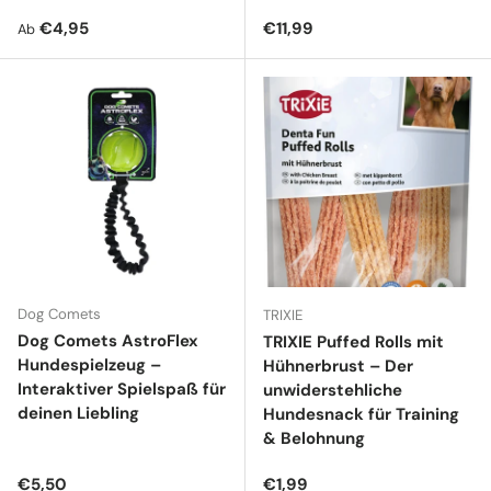
Normaler Preis
Normaler Preis
€4,95
€11,99
Ab
Dog Comets
TRIXIE
Dog Comets AstroFlex
TRIXIE Puffed Rolls mit
Hundespielzeug –
Hühnerbrust – Der
Interaktiver Spielspaß für
unwiderstehliche
deinen Liebling
Hundesnack für Training
& Belohnung
Normaler Preis
Normaler Preis
€5,50
€1,99