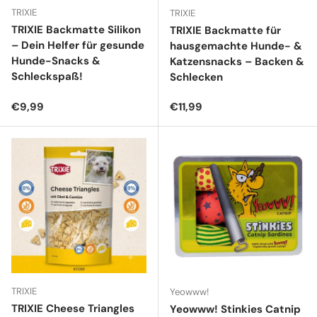
TRIXIE
TRIXIE
TRIXIE Backmatte Silikon
TRIXIE Backmatte für
– Dein Helfer für gesunde
hausgemachte Hunde- &
Hunde-Snacks &
Katzensnacks – Backen &
Schleckspaß!
Schlecken
Normaler Preis
Normaler Preis
€9,99
€11,99
TRIXIE
Yeowww!
TRIXIE Cheese Triangles
Yeowww! Stinkies Catnip