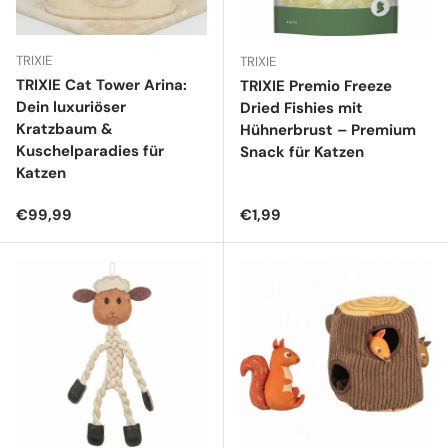
TRIXIE
TRIXIE
TRIXIE Cat Tower Arina:
TRIXIE Premio Freeze
Dein luxuriöser
Dried Fishies mit
Kratzbaum &
Hühnerbrust – Premium
Kuschelparadies für
Snack für Katzen
Katzen
Normaler Preis
Normaler Preis
€99,99
€1,99