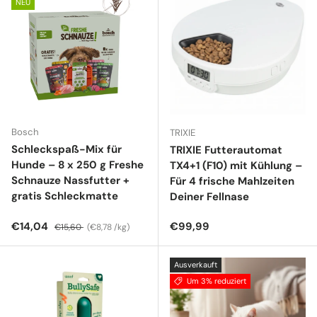
NEU
Bosch
TRIXIE
Schleckspaß-Mix für
TRIXIE Futterautomat
Hunde – 8 x 250 g Freshe
TX4+1 (F10) mit Kühlung –
Schnauze Nassfutter +
Für 4 frische Mahlzeiten
gratis Schleckmatte
Deiner Fellnase
Verkaufspreis
Normaler Preis
Grundpreis
Normaler Preis
€14,04
€99,99
€15,60
€8,78 /kg
Ausverkauft
Um 3% reduziert