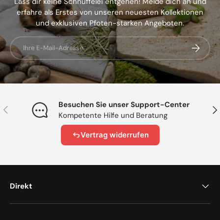
Lass dir keine Schnüffelei entgehen! Melde dich an und
erfahre als Erstes von unseren neuesten Kollektionen
und exklusiven Pfoten-starken Angeboten.
E-Mail
Abonnier
Besuchen Sie unser Support-Center
Vorherige
Näc
Kompetente Hilfe und Beratung
Vertrag widerrufen
Direkt