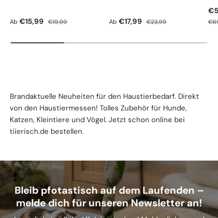
Ve
€5
Verkaufspreis
Normaler Preis
Verkaufspreis
Normaler Preis
Nor
€15,99
€17,99
Ab
Ab
€19,99
€23,99
€6
Brandaktuelle Neuheiten für den Haustierbedarf. Direkt
von den Haustiermessen! Tolles Zubehör für Hunde,
Katzen, Kleintiere und Vögel. Jetzt schon online bei
tiierisch.de bestellen.
Bleib pfotastisch auf dem Laufenden –
melde dich für unseren Newsletter an!