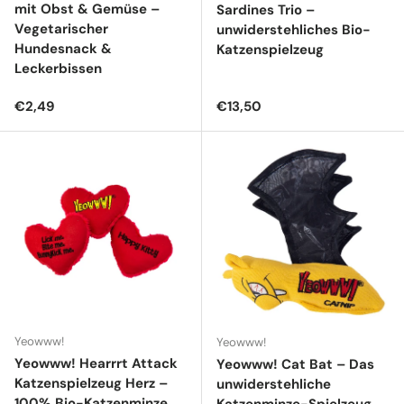
mit Obst & Gemüse –
Sardines Trio –
Vegetarischer
unwiderstehliches Bio-
Hundesnack &
Katzenspielzeug
Leckerbissen
Normaler Preis
Normaler Preis
€2,49
€13,50
Yeowww!
Yeowww!
Yeowww! Hearrrt Attack
Yeowww! Cat Bat – Das
Katzenspielzeug Herz –
unwiderstehliche
100% Bio-Katzenminze