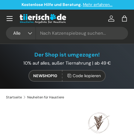
Kostenloser Versand ab 49€ in Deutschland
Direkt zum Inhalt
Konto
Eink
Suchen
Art
Alle
Der Shop ist umgezogen!
10% auf alles, außer Tiernahrung | ab 49 €
Code kopieren
NEWSHOP10
Startseite
Neuheiten für Haustiere