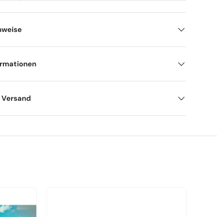
nweise
ormationen
d Versand