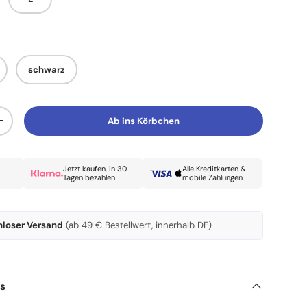
schwarz
cht laden
n Galerieansicht laden
Bild 10 in Galerieansicht laden
Bild 11 in Galerieansicht laden
Ab ins Körbchen
Menge erhöhen
Jetzt kaufen, in 30
Alle Kreditkarten &
Tagen bezahlen
mobile Zahlungen
nloser Versand
(ab 49 € Bestellwert, innerhalb DE)
ls