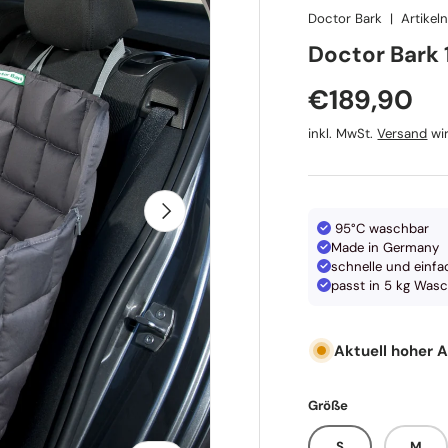
Doctor Bark
|
Artike
Doctor Bark
Normaler P
€189,90
inkl. MwSt.
Versand
wir
Nächste
95°C waschbar
Made in Germany
schnelle und einf
passt in 5 kg Was
Aktuell hoher 
Größe
S
M