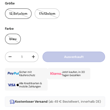
Größe
12,5x1,x1cm
17x12x1cm
Farbe
blau
Anzahl
Ausverkauft
Menge verringern
Menge erhöhen
Sicher mit
Jetzt kaufen, in 30
Käuferschutz
Tagen bezahlen
Alle Kreditkarten &
mobile Zahlungen
Kostenloser Versand
(ab 49 € Bestellwert, innerhalb DE)