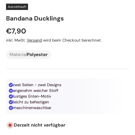
Ausverkauft
Max & Molly
Bandana Ducklings
Normaler Preis
€7,90
inkl. MwSt.
Versand
wird beim Checkout berechnet.
Material
Polyester
zwei Seiten - zwei Designs
angenehm weicher Stoff
lustiges Enten-Motiv
leicht zu befestigen
maschinenwaschbar
Derzeit nicht verfügbar