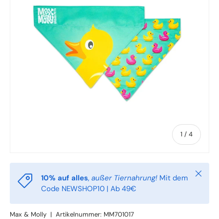
von
1
/
4
Schlie
10% auf alles
,
außer Tiernahrung!
Mit dem
Code NEWSHOP10 | Ab 49€
Max & Molly
|
Artikelnummer:
MM701017