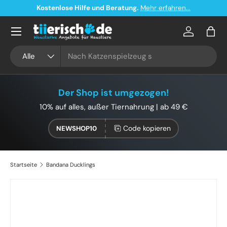
Kostenlose Hilfe und Beratung.
Mehr erfahren...
Direkt zum Inhalt
Konto
Eink
Suchen
Art
Alle
Der Shop ist umgezogen!
10% auf alles, außer Tiernahrung | ab 49 €
Code kopieren
NEWSHOP10
Startseite
Bandana Ducklings
Zu Produktinformationen springen