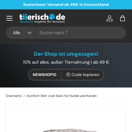
Kostenloser Versand ab 49€ in Deutschland
Direkt zum Inhalt
Konto
Eink
Suchen
Art
Alle
Der Shop ist umgezogen!
10% auf alles, außer Tiernahrung | ab 49 €
Code kopieren
NEWSHOP10
Startseite
Komfort Bett oval Seoli für Hunde und Katzen
Zu Produktinformationen springen