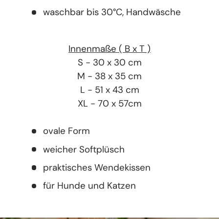
waschbar bis 30°C, Handwäsche
Innenmaße ( B x T )
S - 30 x 30 cm
M - 38 x 35 cm
L - 51 x 43 cm
XL - 70 x 57cm
ovale Form
weicher Softplüsch
praktisches Wendekissen
für Hunde und Katzen