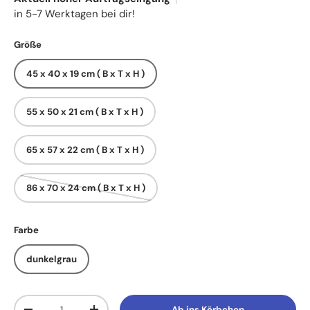
in 5-7 Werktagen bei dir!
Größe
45 x 40 x 19 cm ( B x T x H )
55 x 50 x 21 cm ( B x T x H )
65 x 57 x 22 cm ( B x T x H )
86 x 70 x 24 cm ( B x T x H )
Farbe
dunkelgrau
Anzahl
Ab ins Körbchen