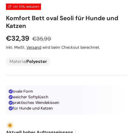
Um 10% reduziert
Nobby
Komfort Bett oval Seoli für Hunde und
Katzen
Normaler Preis
Verkaufspreis
€32,39
€35,99
inkl. MwSt.
Versand
wird beim Checkout berechnet.
Material
Polyester
ovale Form
weicher Softplüsch
praktisches Wendekissen
für Hunde und Katzen
Aktuell hoher Auftragseingang