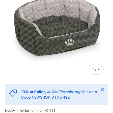
von
1
/
2
Schlie
10% auf alles
,
außer Tiernahrung!
Mit dem
Code NEWSHOP10 | Ab 49€
Nobby
|
Artikelnummer:
N71553