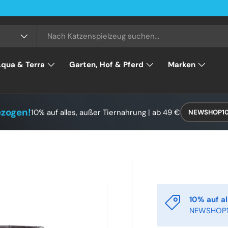
and
qua & Terra
Garten, Hof & Pferd
Marken
ezogen!
10% auf alles, außer Tiernahrung | ab 49 €
NEWSHOP1
10% auf al
NEWSHOP1