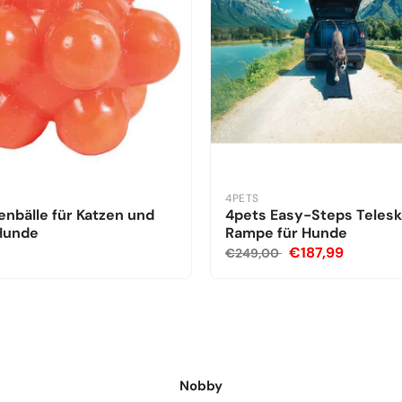
4PETS
nbälle für Katzen und
4pets Easy-Steps Teles
 Hunde
Rampe für Hunde
€187,99
€249,00
Nobby