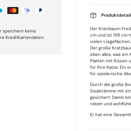
Produktdetai
Der Kratzbaum Fred
r speichern keine
cm und ist 158 cm h
hre Kreditkartendaten.
vielen Liegeflächen
Der große Kratzbaum
eben alles, was ein
Platten mit Kissen
für Ihre Katze. Ein 
für spielerische Ab
Durch die große Bo
Sisalstämme mit ei
gesichert. Damit k
rekeln und wohlfühl
Er hat eine Gesamt