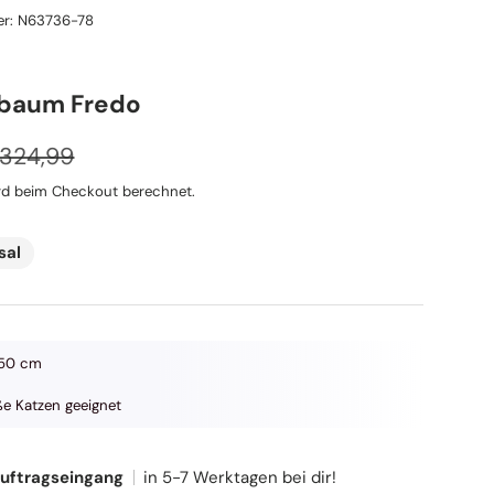
r:
N63736-78
zbaum Fredo
ormaler Preis
eis
324,99
d beim Checkout berechnet.
sal
 50 cm
e Katzen geeignet
Auftragseingang
in 5-7 Werktagen bei dir!