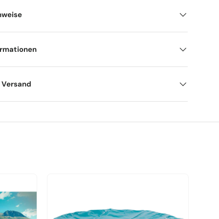
nweise
ormationen
d Versand