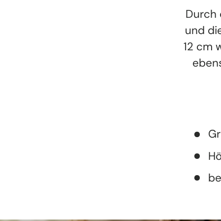
Durch 
und di
12 cm w
ebens
Gr
Hö
be