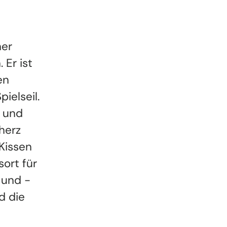
ner
Er ist
en
ielseil.
- und
herz
Kissen
ort für
e und -
d die