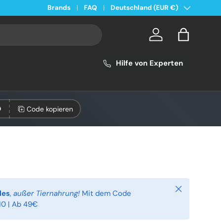
Land/Region
Brands
FAQ
Deutschland (EUR €)
Konto
Einkaufsta
Hilfe von Experten
Code kopieren
0
Schließen
les
,
außer Tiernahrung!
Mit dem Code
0 | Ab 49€