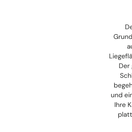
De
Grund
a
Liegefl
Der 
Sch
begeh
und ei
Ihre K
plat