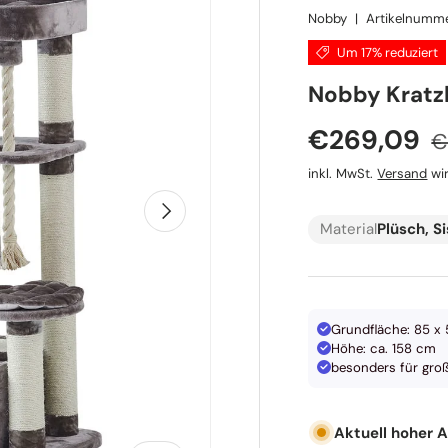
Nobby
|
Artikelnumme
Um 17% reduziert
Nobby Krat
N
Verkaufspr
€269,09
€
inkl. MwSt.
Versand
wir
Nächste
Material
Plüsch, Si
Grundfläche: 85 x
Höhe: ca. 158 cm
besonders für groß
Aktuell hoher 