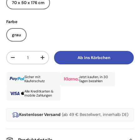
70 x 50 x 176 cm
Farbe
grau
Anzahl
Ab ins Körbchen
Menge verringern
Menge erhöhen
Sicher mit
Jetzt kaufen, in 30
Käuferschutz
Tagen bezahlen
Alle Kreditkarten &
mobile Zahlungen
Kostenloser Versand
(ab 49 € Bestellwert, innerhalb DE)
Produktdetails