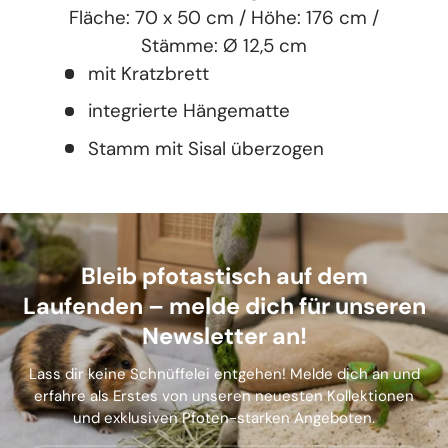
Fläche: 70 x 50 cm / Höhe: 176 cm /
Stämme: Ø 12,5 cm
mit Kratzbrett
integrierte Hängematte
Stamm mit Sisal überzogen
Bleib pfotastisch auf dem
Laufenden – melde dich für unseren
Newsletter an!
Lass dir keine Schnüffelei entgehen! Melde dich an und
erfahre als Erstes von unseren neuesten Kollektionen
und exklusiven Pfoten-starken Angeboten.