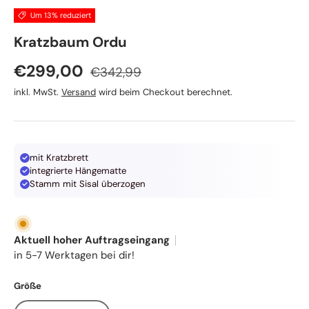
Um 13% reduziert
Nobby
Kratzbaum Ordu
Normaler Preis
Verkaufspreis
€299,00
€342,99
inkl. MwSt.
Versand
wird beim Checkout berechnet.
mit Kratzbrett
integrierte Hängematte
Stamm mit Sisal überzogen
Aktuell hoher Auftragseingang
in 5-7 Werktagen bei dir!
Größe