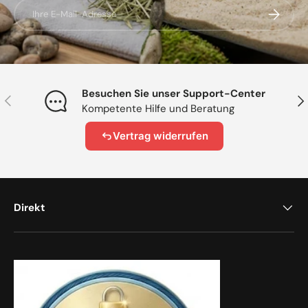
E-Mail
Abonnier
Besuchen Sie unser Support-Center
Vorherige
Näc
Kompetente Hilfe und Beratung
Vertrag widerrufen
Direkt