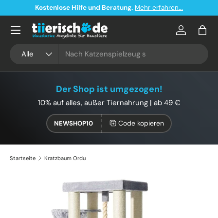
Kostenlose Hilfe und Beratung.
Mehr erfahren...
Direkt zum Inhalt
Konto
Eink
Suchen
Art
Alle
Der Shop ist umgezogen!
10% auf alles, außer Tiernahrung | ab 49 €
Code kopieren
NEWSHOP10
Startseite
Kratzbaum Ordu
Zu Produktinformationen springen