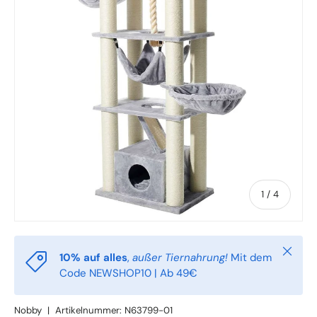
von
1
/
4
Schlie
10% auf alles
,
außer Tiernahrung!
Mit dem
Code NEWSHOP10 | Ab 49€
Nobby
|
Artikelnummer:
N63799-01