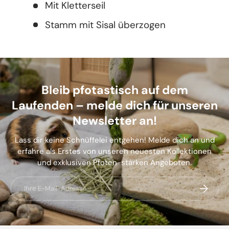
Mit Kletterseil
Stamm mit Sisal überzogen
Bleib pfotastisch auf dem
Laufenden – melde dich für unseren
Newsletter an!
Lass dir keine Schnüffelei entgehen! Melde dich an und
erfahre als Erstes von unseren neuesten Kollektionen
und exklusiven Pfoten-starken Angeboten.
E-Mail
Abonnier