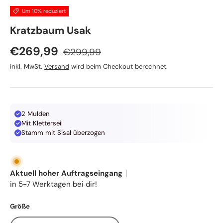
Um 10% reduziert
Nobby
Kratzbaum Usak
Normaler Preis
Verkaufspreis
€269,99
€299,99
inkl. MwSt.
Versand
wird beim Checkout berechnet.
2 Mulden
Mit Kletterseil
Stamm mit Sisal überzogen
Aktuell hoher Auftragseingang
in 5-7 Werktagen bei dir!
Größe