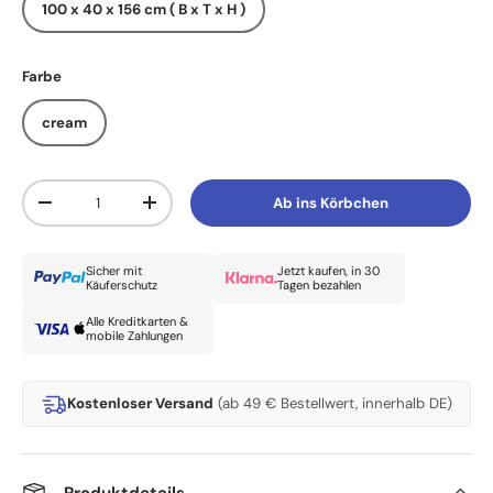
100 x 40 x 156 cm ( B x T x H )
Farbe
cream
Anzahl
Ab ins Körbchen
Menge verringern
Menge erhöhen
Sicher mit
Jetzt kaufen, in 30
Käuferschutz
Tagen bezahlen
Alle Kreditkarten &
mobile Zahlungen
Kostenloser Versand
(ab 49 € Bestellwert, innerhalb DE)
Produktdetails