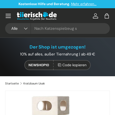
Kostenlose Hilfe und Beratung.
Mehr erfahren...
Direkt zum Inhalt
Konto
Eink
Suchen
Art
Alle
Der Shop ist umgezogen!
10% auf alles, außer Tiernahrung | ab 49 €
Code kopieren
NEWSHOP10
Startseite
Kratzbaum Usak
Zu Produktinformationen springen