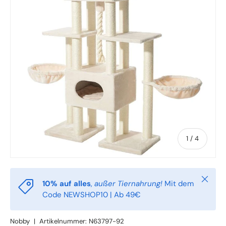
von
1
/
4
Schlie
10% auf alles
,
außer Tiernahrung!
Mit dem
Code NEWSHOP10 | Ab 49€
Nobby
|
Artikelnummer:
N63797-92