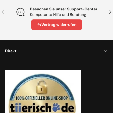
Besuchen Sie unser Support-Center
Vorherige
Näc
Kompetente Hilfe und Beratung
Vertrag widerrufen
Direkt