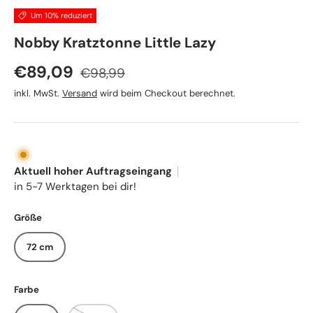
Um 10% reduziert
Nobby Kratztonne Little Lazy
Normaler Preis
Verkaufspreis
€89,09
€98,99
inkl. MwSt.
Versand
wird beim Checkout berechnet.
Aktuell hoher Auftragseingang
in 5-7 Werktagen bei dir!
Größe
72 cm
Farbe