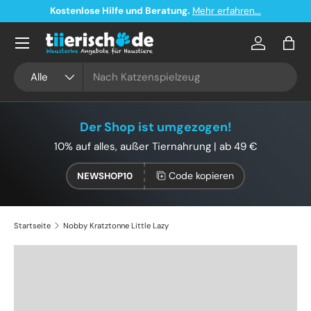
Kostenlose Hilfe und Beratung.
Mehr erfahren...
Direkt zum Inhalt
Konto
Eink
Suchen
Art
Alle
Der Shop ist umgezogen!
10% auf alles, außer Tiernahrung | ab 49 €
Code kopieren
NEWSHOP10
Startseite
Nobby Kratztonne Little Lazy