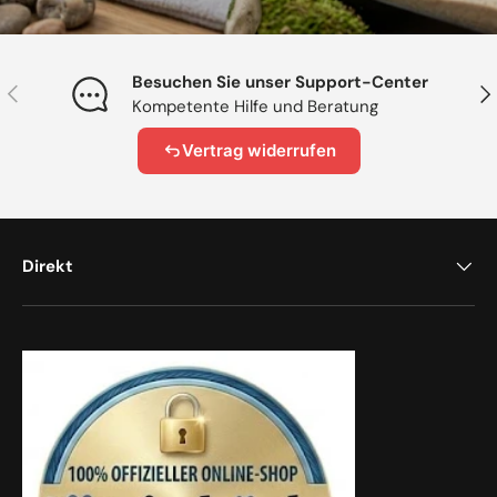
Besuchen Sie unser Support-Center
Vorherige
Näc
Kompetente Hilfe und Beratung
Vertrag widerrufen
Direkt