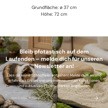
Grundfläche: ø 37 cm
Höhe: 72 cm
Bleib pfotastisch auf dem
Laufenden – melde dich für unseren
Newsletter an!
Lass dir keine Schnüffelei entgehen! Melde dich an und
erfahre als Erstes von unseren neuesten Kollektionen
und exklusiven Pfoten-starken Angeboten.
E-Mail
Abonnier