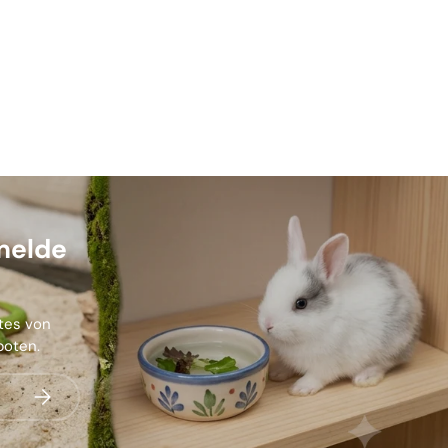
melde
stes von
boten.
Abonnieren