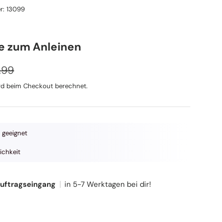
r:
13099
te zum Anleinen
aler Preis
eis
,99
d beim Checkout berechnet.
 geeignet
ichkeit
Auftragseingang
in 5-7 Werktagen bei dir!