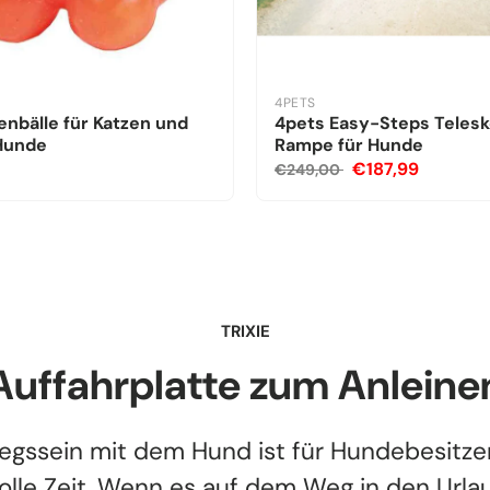
4PETS
nbälle für Katzen und
4pets Easy-Steps Teles
 Hunde
Rampe für Hunde
€187,99
€249,00
TRIXIE
Auffahrplatte zum Anleine
egssein mit dem Hund ist für Hundebesitze
tolle Zeit. Wenn es auf dem Weg in den Urla