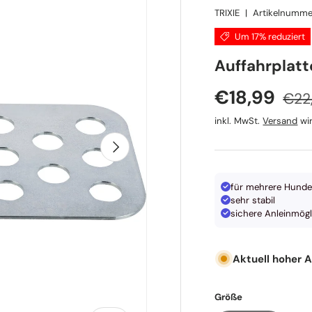
TRIXIE
|
Artikelnumme
Um 17% reduziert
TRIXIE
Auffahrplat
Norm
Verkaufspr
€18,99
€22
inkl. MwSt.
Versand
wir
Nächste
für mehrere Hunde
sehr stabil
sichere Anleinmögl
Aktuell hoher 
Größe