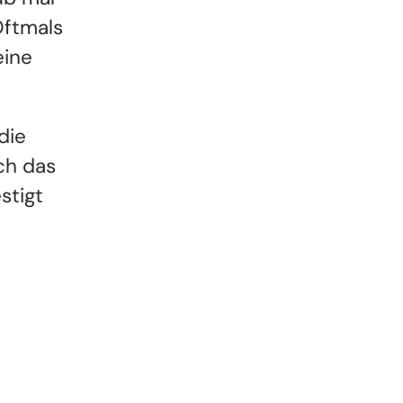
Oftmals
eine
die
ch das
stigt