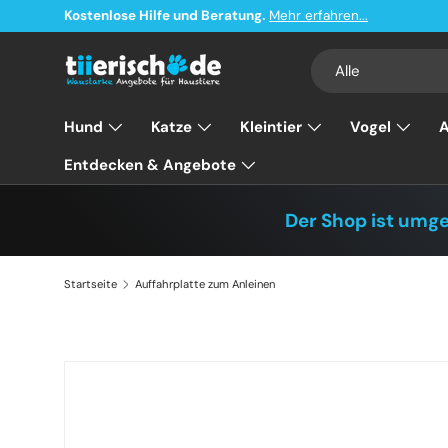
Kostenlose Hilfe und Beratung.
Mehr erfahren...
Direkt zum Inhalt
Suchen
Art
Alle
Hund
Katze
Kleintier
Vogel
A
Entdecken & Angebote
Der Shop ist umg
Startseite
Auffahrplatte zum Anleinen
Zu Produktinformationen springen