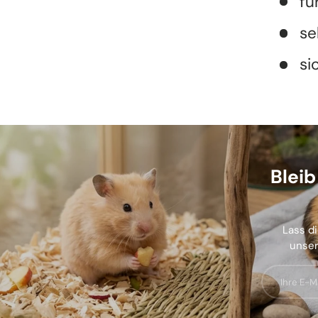
fü
se
si
Blei
Lass di
unser
E-Mail