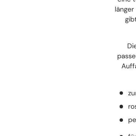
länger
gib
Di
passe
Auff
zu
ro
pe