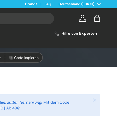
Land/Region
Kostenloser Versand ab 49€ in Deutschland
Brands
FAQ
Deutschland (EUR €)
Konto
Einkaufsta
Hilfe von Experten
Code kopieren
0
Schließen
les
,
außer Tiernahrung!
Mit dem Code
0 | Ab 49€