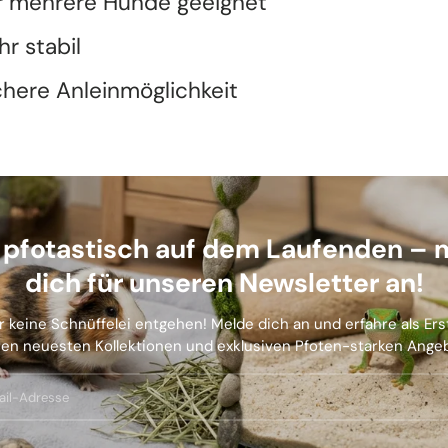
r mehrere Hunde geeignet
hr stabil
chere Anleinmöglichkeit
b pfotastisch auf dem Laufenden – 
dich für unseren Newsletter an!
r keine Schnüffelei entgehen! Melde dich an und erfahre als Er
en neuesten Kollektionen und exklusiven Pfoten-starken Ange