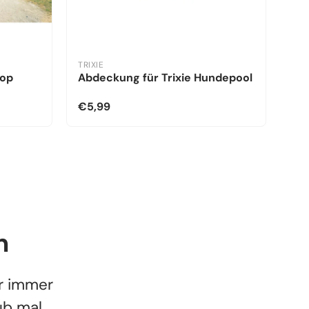
TRIXIE
kop
Abdeckung für Trixie Hundepool
€5,99
n
r immer
ub mal