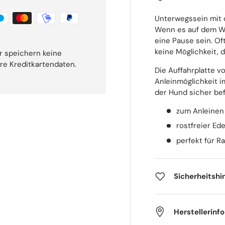
Unterwegssein mit d
Wenn es auf dem We
eine Pause sein. Of
keine Möglichkeit, 
r speichern keine
hre Kreditkartendaten.
Die Auffahrplatte v
Anleinmöglichkeit i
der Hund sicher be
zum Anleinen
rostfreier Ede
perfekt für R
Sicherheitshi
Herstellerinf