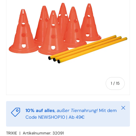
von
1
/
15
Schlie
10% auf alles
,
außer Tiernahrung!
Mit dem
Code NEWSHOP10 | Ab 49€
TRIXIE
|
Artikelnummer:
32091