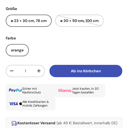
Größe
ø 23 × 30 cm, 78 cm
ø 30 × 50 cm, 100 cm
Farbe
orange
Anzahl
Ab ins Körbchen
Menge verringern
Menge erhöhen
Sicher mit
Jetzt kaufen, in 30
Käuferschutz
Tagen bezahlen
Alle Kreditkarten &
mobile Zahlungen
Kostenloser Versand
(ab 49 € Bestellwert, innerhalb DE)