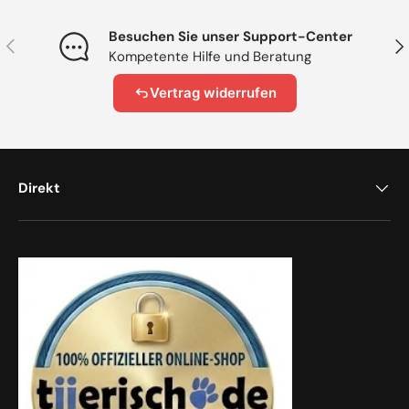
Besuchen Sie unser Support-Center
Vorherige
Näc
Kompetente Hilfe und Beratung
Vertrag widerrufen
Direkt