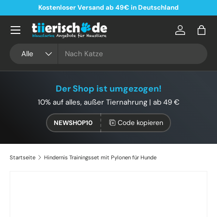
Kostenloser Versand ab 49€ in Deutschland
Direkt zum Inhalt
Konto
Eink
Suchen
Art
Alle
Der Shop ist umgezogen!
10% auf alles, außer Tiernahrung | ab 49 €
Code kopieren
NEWSHOP10
Startseite
Hindernis Trainingsset mit Pylonen für Hunde
Zu Produktinformationen springen