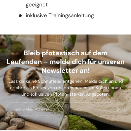
geeignet
inklusive Trainingsanleitung
Bleib pfotastisch auf dem
Laufenden – melde dich für unseren
Newsletter an!
Lass dir keine Schnüffelei entgehen! Melde dich an und
erfahre als Erstes von unseren neuesten Kollektionen
und exklusiven Pfoten-starken Angeboten.
E-Mail
Abonnier