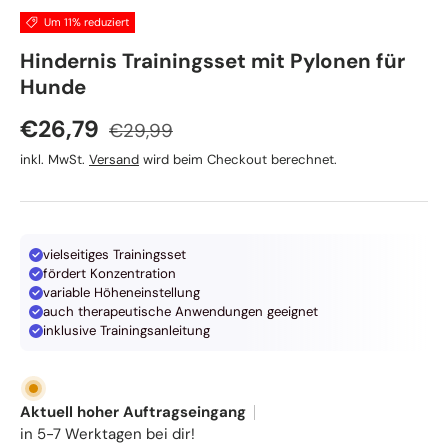
Um 11% reduziert
TRIXIE
Hindernis Trainingsset mit Pylonen für
Hunde
Normaler Preis
Verkaufspreis
€26,79
€29,99
inkl. MwSt.
Versand
wird beim Checkout berechnet.
vielseitiges Trainingsset
fördert Konzentration
variable Höheneinstellung
auch therapeutische Anwendungen geeignet
inklusive Trainingsanleitung
Aktuell hoher Auftragseingang
in 5-7 Werktagen bei dir!