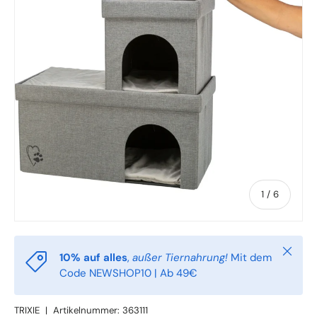
von
1
/
6
Schlie
10% auf alles
,
außer Tiernahrung!
Mit dem
Code NEWSHOP10 | Ab 49€
TRIXIE
|
Artikelnummer:
363111