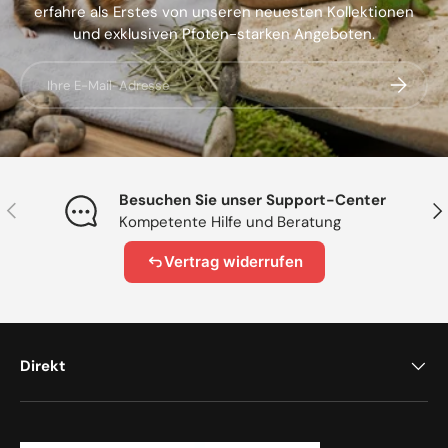
erfahre als Erstes von unseren neuesten Kollektionen
und exklusiven Pfoten-starken Angeboten.
E-Mail
Abonnier
Besuchen Sie unser Support-Center
Vorherige
Näc
Kompetente Hilfe und Beratung
Vertrag widerrufen
Direkt