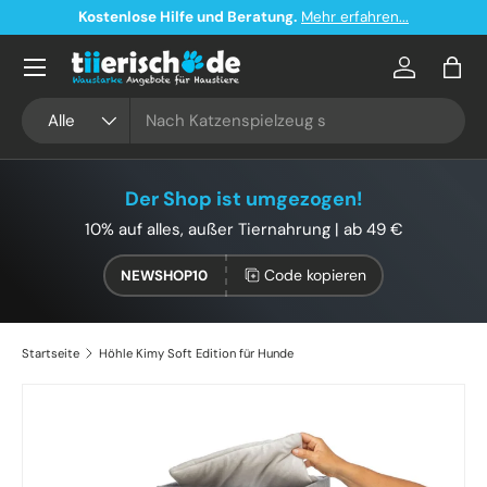
Kostenlose Hilfe und Beratung.
Mehr erfahren...
Direkt zum Inhalt
Konto
Eink
Suchen
Art
Alle
Der Shop ist umgezogen!
10% auf alles, außer Tiernahrung | ab 49 €
Code kopieren
NEWSHOP10
Startseite
Höhle Kimy Soft Edition für Hunde
Zu Produktinformationen springen