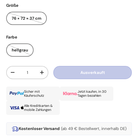
Größe
76 × 72 × 37 cm
Farbe
hellgrau
Anzahl
Ausverkauft
Menge verringern
Menge erhöhen
Sicher mit
Jetzt kaufen, in 30
Käuferschutz
Tagen bezahlen
Alle Kreditkarten &
mobile Zahlungen
Kostenloser Versand
(ab 49 € Bestellwert, innerhalb DE)