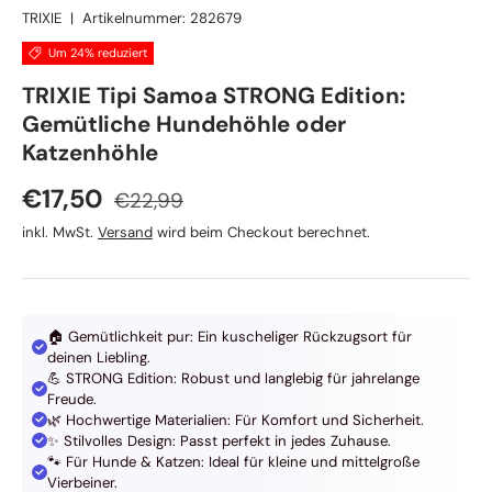
TRIXIE
|
Artikelnummer:
282679
Um 24% reduziert
TRIXIE Tipi Samoa STRONG Edition:
Gemütliche Hundehöhle oder
Katzenhöhle
Normaler Preis
Verkaufspreis
€17,50
€22,99
inkl. MwSt.
Versand
wird beim Checkout berechnet.
🏠 Gemütlichkeit pur: Ein kuscheliger Rückzugsort für
deinen Liebling.
💪 STRONG Edition: Robust und langlebig für jahrelange
Freude.
🌿 Hochwertige Materialien: Für Komfort und Sicherheit.
✨ Stilvolles Design: Passt perfekt in jedes Zuhause.
🐾 Für Hunde & Katzen: Ideal für kleine und mittelgroße
Vierbeiner.