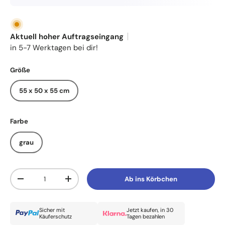
Aktuell hoher Auftragseingang
in 5-7 Werktagen bei dir!
Größe
55 x 50 x 55 cm
Farbe
grau
Anzahl
Ab ins Körbchen
Menge verringern
Menge erhöhen
Sicher mit
Jetzt kaufen, in 30
Käuferschutz
Tagen bezahlen