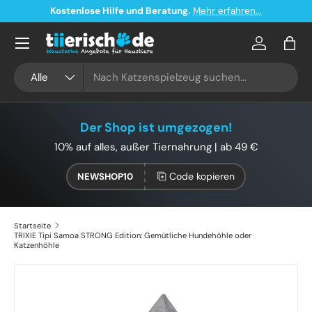
Kostenlose Hilfe und Beratung.
Mehr erfahren...
Direkt zum Inhalt
Konto
Eink
Suchen
Art
Alle
Der Shop ist umgezogen!
10% auf alles, außer Tiernahrung | ab 49 €
Code kopieren
NEWSHOP10
Startseite
TRIXIE Tipi Samoa STRONG Edition: Gemütliche Hundehöhle oder
Katzenhöhle
Zu Produktinformationen springen