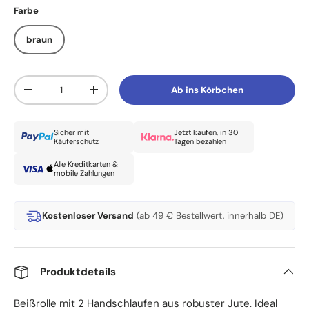
Farbe
braun
Anzahl
Ab ins Körbchen
Menge verringern
Menge erhöhen
Sicher mit
Jetzt kaufen, in 30
Käuferschutz
Tagen bezahlen
Alle Kreditkarten &
mobile Zahlungen
Kostenloser Versand
(ab 49 € Bestellwert, innerhalb DE)
Produktdetails
Beißrolle mit 2 Handschlaufen aus robuster Jute. Ideal