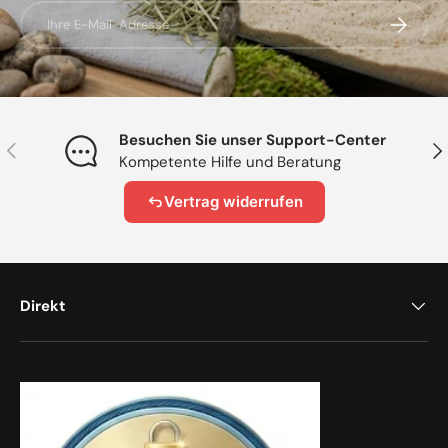
E-Mail
Abonnier
Besuchen Sie unser Support-Center
Vorherige
Näc
Kompetente Hilfe und Beratung
Vertrag widerrufen
Direkt