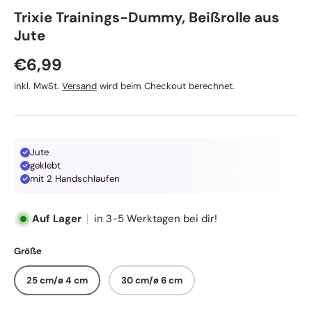
Trixie Trainings-Dummy, Beißrolle aus
Jute
Normaler Preis
€6,99
inkl. MwSt.
Versand
wird beim Checkout berechnet.
Jute
geklebt
mit 2 Handschlaufen
Auf Lager
in 3-5 Werktagen bei dir!
Größe
25 cm/ø 4 cm
30 cm/ø 6 cm