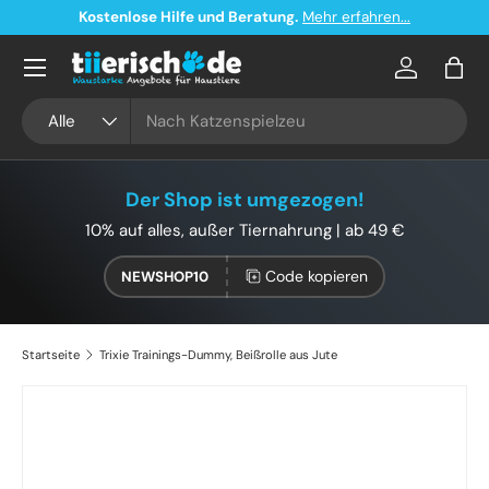
Kostenlose Hilfe und Beratung.
Mehr erfahren...
Direkt zum Inhalt
Konto
Eink
Suchen
Art
Alle
Der Shop ist umgezogen!
10% auf alles, außer Tiernahrung | ab 49 €
Code kopieren
NEWSHOP10
Startseite
Trixie Trainings-Dummy, Beißrolle aus Jute
Zu Produktinformationen springen