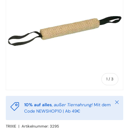
von
1
/
3
Schlie
10% auf alles
,
außer Tiernahrung!
Mit dem
Code NEWSHOP10 | Ab 49€
TRIXIE
|
Artikelnummer:
3295