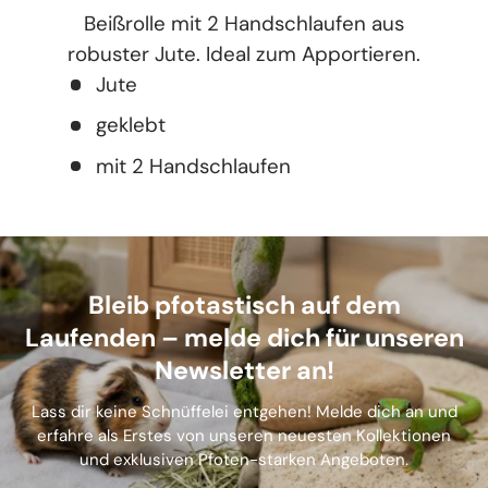
Beißrolle mit 2 Handschlaufen aus
robuster Jute. Ideal zum Apportieren.
Jute
geklebt
mit 2 Handschlaufen
Bleib pfotastisch auf dem
Laufenden – melde dich für unseren
Newsletter an!
Lass dir keine Schnüffelei entgehen! Melde dich an und
erfahre als Erstes von unseren neuesten Kollektionen
und exklusiven Pfoten-starken Angeboten.