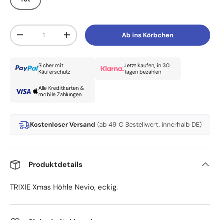
Anzahl
Ab ins Körbchen
Menge verringern
Menge erhöhen
Sicher mit
Jetzt kaufen, in 30
Käuferschutz
Tagen bezahlen
Alle Kreditkarten &
mobile Zahlungen
Kostenloser Versand
(ab 49 € Bestellwert, innerhalb DE)
Produktdetails
TRIXIE Xmas Höhle Nevio, eckig.