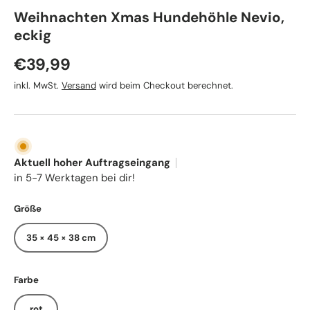
TRIXIE
Weihnachten Xmas Hundehöhle Nevio,
eckig
Normaler Preis
€39,99
inkl. MwSt.
Versand
wird beim Checkout berechnet.
Aktuell hoher Auftragseingang
in 5-7 Werktagen bei dir!
Größe
35 × 45 × 38 cm
Farbe
rot