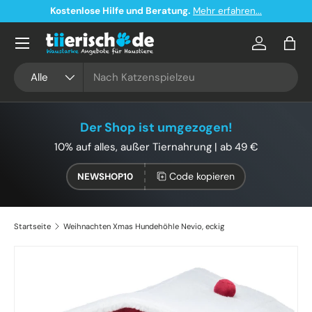
Kostenlose Hilfe und Beratung.
Mehr erfahren...
Direkt zum Inhalt
Konto
Eink
Suchen
Art
Alle
Der Shop ist umgezogen!
10% auf alles, außer Tiernahrung | ab 49 €
Code kopieren
NEWSHOP10
Startseite
Weihnachten Xmas Hundehöhle Nevio, eckig
Zu Produktinformationen springen