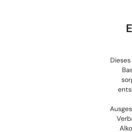
E
Dieses 
Bas
sor
ents
Ausgest
Verba
Alko