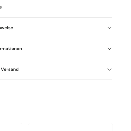
fe
nweise
ormationen
d Versand