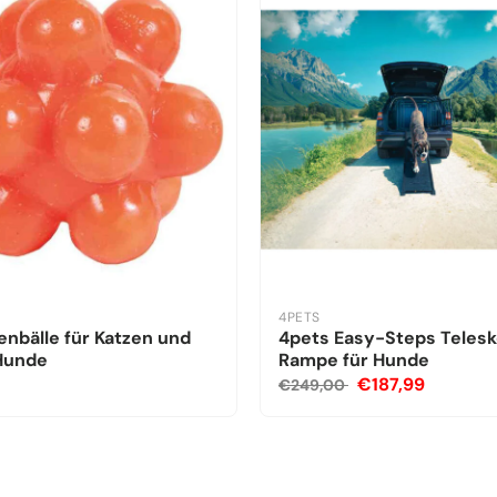
4PETS
nbälle für Katzen und
4pets Easy-Steps Teles
 Hunde
Rampe für Hunde
€187,99
€249,00