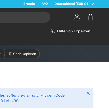
Land/Region
Kostenloser Versand ab 49€ in Deutschland
Brands
FAQ
Deutschland (EUR €)
Konto
Einkaufsta
Hilfe von Experten
Code kopieren
0
Schließen
les
,
außer Tiernahrung!
Mit dem Code
0 | Ab 49€