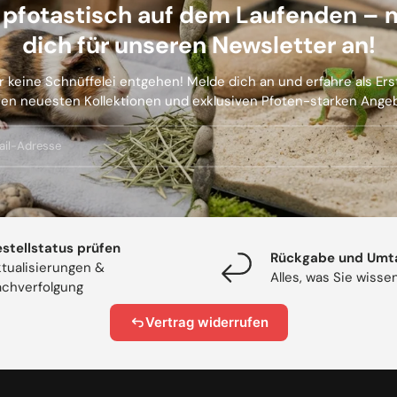
b pfotastisch auf dem Laufenden – 
dich für unseren Newsletter an!
r keine Schnüffelei entgehen! Melde dich an und erfahre als Er
en neuesten Kollektionen und exklusiven Pfoten-starken Ange
stellstatus prüfen
Rückgabe und Umt
tualisierungen &
Alles, was Sie wiss
chverfolgung
Vertrag widerrufen