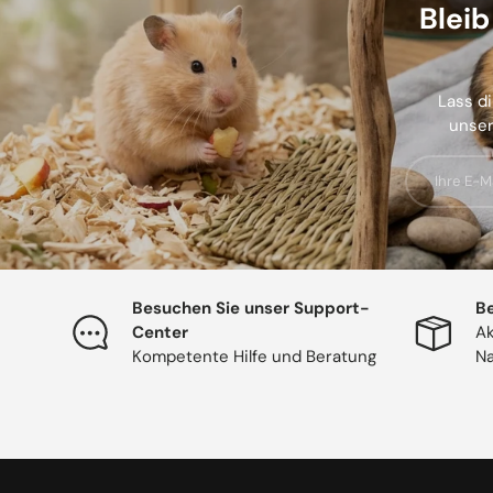
Blei
Lass di
unser
E-Mail
Besuchen Sie unser Support-
Be
Center
Ak
Kompetente Hilfe und Beratung
Na