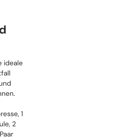
nd
e ideale
fall
 und
nnen.
resse, 1
ule, 2
 Paar