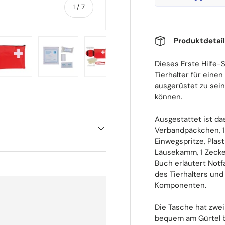
von
1
/
7
Produktdetai
Dieses Erste Hilfe-S
Tierhalter für einen 
t laden
Galerieansicht laden
Bild 5 in Galerieansicht laden
Bild 6 in Galerieansicht laden
Bild 7 in Galerieansicht laden
ausgerüstet zu sein
können.
Ausgestattet ist da
Verbandpäckchen, 1 F
Einwegspritze, Plas
Läusekamm, 1 Zecke
Buch erläutert Notfa
des Tierhalters und
Komponenten.
Die Tasche hat zwei
bequem am Gürtel b