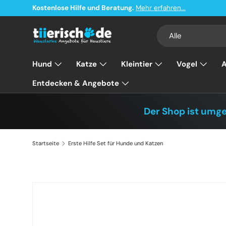
Kostenlose Hilfe und Beratung.
Mehr erfahren...
Direkt zum Inhalt
Suchen
Art
Alle
Hund
Katze
Kleintier
Vogel
A
Entdecken & Angebote
Der Shop ist umg
Startseite
Erste Hilfe Set für Hunde und Katzen
Zu Produktinformationen springen