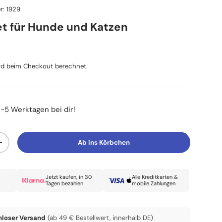
r:
1929
Set für Hunde und Katzen
reis
d beim Checkout berechnet.
3-5 Werktagen bei dir!
Ab ins Körbchen
Menge erhöhen
Jetzt kaufen, in 30
Alle Kreditkarten &
Tagen bezahlen
mobile Zahlungen
nloser Versand
(ab 49 € Bestellwert, innerhalb DE)