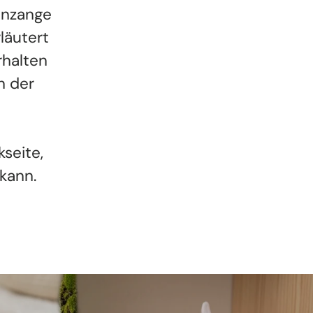
enzange
läutert
rhalten
n der
seite,
kann.