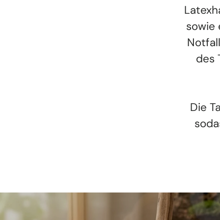
Latexh
sowie 
Notfal
des 
Die T
soda