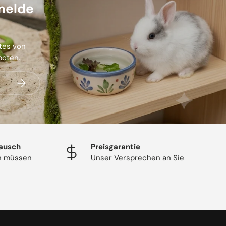
melde
stes von
boten.
Abonnieren
ausch
Preisgarantie
en müssen
Unser Versprechen an Sie