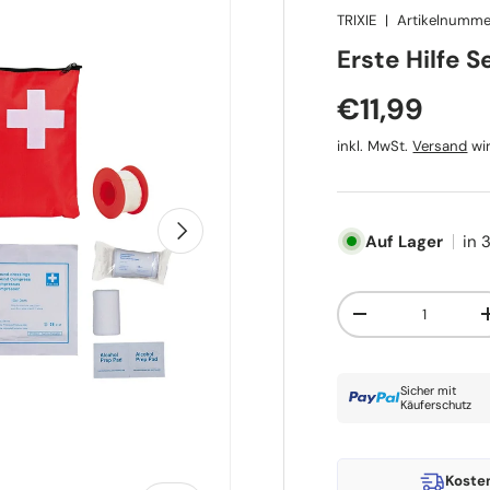
TRIXIE
|
Artikelnumme
TRIXIE
Erste Hilfe 
Normaler P
€11,99
inkl. MwSt.
Versand
wir
Nächste
Auf Lager
in 
Anzahl
Menge verringern
Sicher mit
Käuferschutz
Koste