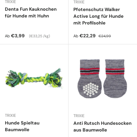
TRIXIE
TRIXIE
Denta Fun Kauknochen
Pfotenschutz Walker
für Hunde mit Huhn
Active Long für Hunde
mit Profilsohle
Normaler Preis
Grundpreis
Verkaufspreis
Normaler Preis
€3,99
€22,29
Ab
Ab
€33,25 /kg
€24,99
TRIXIE
TRIXIE
Hunde Spieltau
Anti Rutsch Hundesocken
Baumwolle
aus Baumwolle