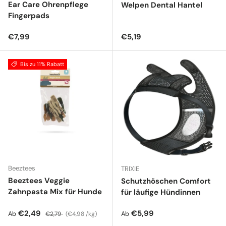
Ear Care Ohrenpflege
Welpen Dental Hantel
Fingerpads
Normaler Preis
Normaler Preis
€7,99
€5,19
Bis zu 11% Rabatt
Beeztees
TRIXIE
Beeztees Veggie
Schutzhöschen Comfort
Zahnpasta Mix für Hunde
für läufige Hündinnen
Verkaufspreis
Normaler Preis
Grundpreis
Normaler Preis
€2,49
€5,99
Ab
Ab
€2,79
€4,98 /kg