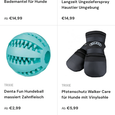
Bademantel für Hunde
Langzeit Ungezieferspray
Haustier Umgebung
Normaler Preis
Normaler Preis
€14,99
€14,99
Ab
TRIXIE
TRIXIE
Denta Fun Hundeball
Pfotenschutz Walker Care
massiert Zahnfleisch
für Hunde mit Vinylsohle
Normaler Preis
Normaler Preis
€2,99
€5,99
Ab
Ab