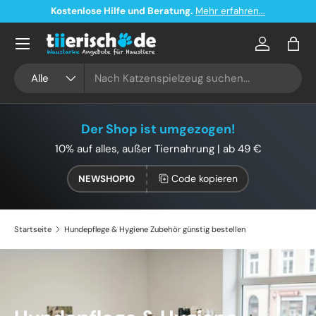
Kostenloser Versand ab 49€ in Deutschland
Direkt zum Inhalt
Konto
Eink
Suchen
Art
Alle
Der Shop ist umgezogen!
10% auf alles, außer Tiernahrung | ab 49 €
Code kopieren
NEWSHOP10
Startseite
Hundepflege & Hygiene Zubehör günstig bestellen