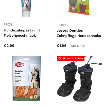
TRIXIE
Josera
Hundezahnpasta mit
Josera Denties
Fleischgeschmack
Zahnpflege Hundesnacks
Normaler Preis
Normaler Preis
Grundpreis
€2,99
€1,99
€11,06 /kg
Bis zu 11% Rabatt