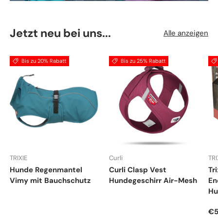
Jetzt neu bei uns...
Alle anzeigen
Bis zu 20% Rabatt
Bis zu 25% Rabatt
TRIXIE
Curli
TRI
Hunde Regenmantel
Curli Clasp Vest
Tr
Vimy mit Bauchschutz
Hundegeschirr Air-Mesh
En
Hu
Ve
€5