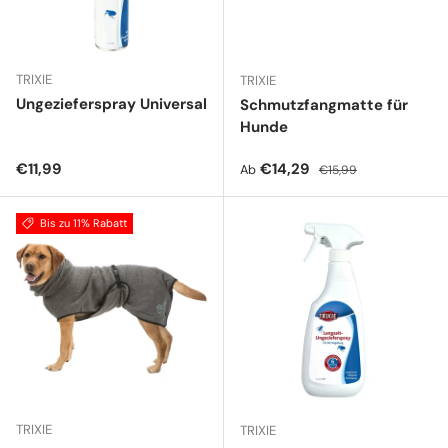
TRIXIE
TRIXIE
Ungezieferspray Universal
Schmutzfangmatte für
Hunde
Normaler Preis
Verkaufspreis
Normaler Preis
€11,99
€14,29
Ab
€15,99
Bis zu 11% Rabatt
TRIXIE
TRIXIE