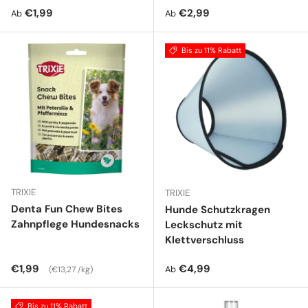
Normaler Preis
Normaler Preis
€1,99
€2,99
Ab
Ab
Bis zu 11% Rabatt
TRIXIE
TRIXIE
Denta Fun Chew Bites
Hunde Schutzkragen
Zahnpflege Hundesnacks
Leckschutz mit
Klettverschluss
Normaler Preis
Grundpreis
Normaler Preis
€1,99
€4,99
Ab
€13,27 /kg
Bis zu 11% Rabatt