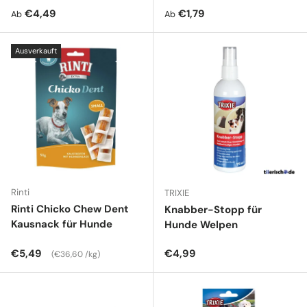
Normaler Preis
Normaler Preis
€4,49
€1,79
Ab
Ab
Ausverkauft
Rinti
TRIXIE
Rinti Chicko Chew Dent
Knabber-Stopp für
Kausnack für Hunde
Hunde Welpen
Normaler Preis
Grundpreis
Normaler Preis
€5,49
€4,99
€36,60 /kg