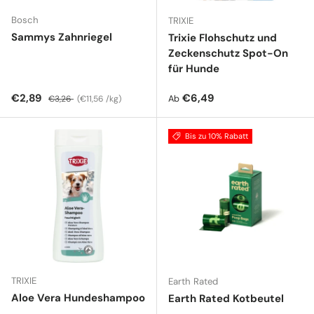
Bosch
TRIXIE
Sammys Zahnriegel
Trixie Flohschutz und
Zeckenschutz Spot-On
für Hunde
Verkaufspreis
Normaler Preis
Grundpreis
Normaler Preis
€2,89
€6,49
Ab
€3,26
€11,56 /kg
Bis zu 10% Rabatt
TRIXIE
Earth Rated
Aloe Vera Hundeshampoo
Earth Rated Kotbeutel