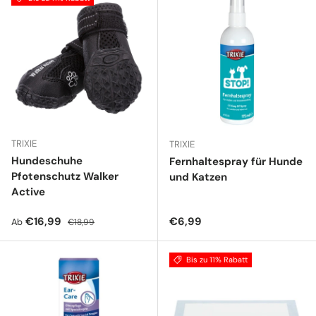
TRIXIE
TRIXIE
Hundeschuhe
Fernhaltespray für Hunde
Pfotenschutz Walker
und Katzen
Active
Verkaufspreis
Normaler Preis
Normaler Preis
€16,99
€6,99
Ab
€18,99
Bis zu 11% Rabatt