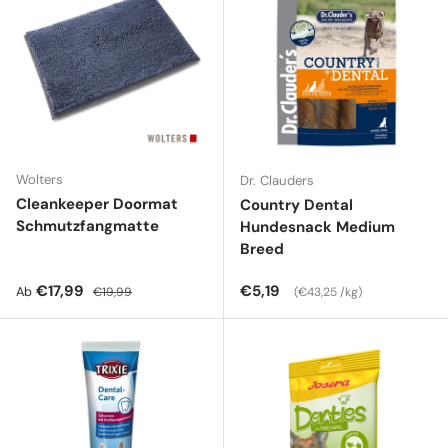
Wolters
Dr. Clauders
Cleankeeper Doormat
Country Dental
Schmutzfangmatte
Hundesnack Medium
Breed
Verkaufspreis
Normaler Preis
Normaler Preis
Grundpreis
€17,99
€5,19
Ab
€19,99
€43,25 /kg