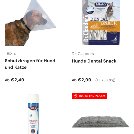
TRIXIE
Dr. Clauders
Schutzkragen für Hund
Hunde Dental Snack
und Katze
Normaler Preis
Normaler Preis
Grundpreis
€2,49
€2,99
Ab
Ab
€37,38 /kg
Bis zu 11% Rabatt