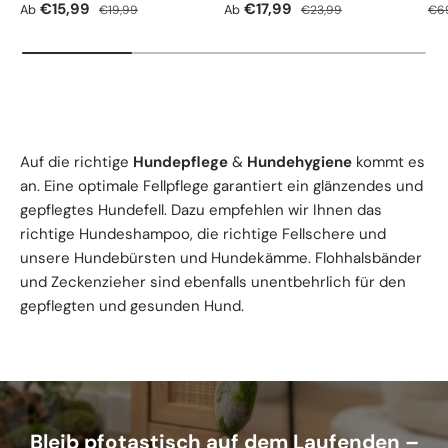
Verkaufspreis
Normaler Preis
Verkaufspreis
Normaler Preis
Nor
€15,99
€17,99
Ab
Ab
€19,99
€23,99
€6
Auf die richtige
Hundepflege
&
Hundehygiene
kommt es
an. Eine optimale Fellpflege garantiert ein glänzendes und
gepflegtes Hundefell. Dazu empfehlen wir Ihnen das
richtige Hundeshampoo, die richtige Fellschere und
unsere Hundebürsten und Hundekämme. Flohhalsbänder
und Zeckenzieher sind ebenfalls unentbehrlich für den
gepflegten und gesunden Hund.
Bleib pfotastisch auf dem Laufenden –