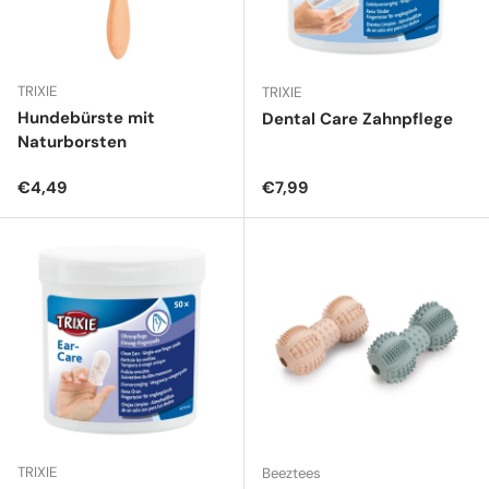
TRIXIE
TRIXIE
Hundebürste mit
Dental Care Zahnpflege
Naturborsten
Normaler Preis
Normaler Preis
€4,49
€7,99
TRIXIE
Beeztees