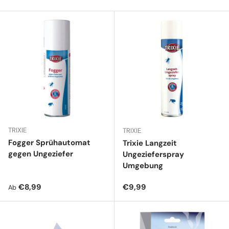
TRIXIE
TRIXIE
Fogger Sprühautomat
Trixie Langzeit
gegen Ungeziefer
Ungezieferspray
Umgebung
Normaler Preis
Normaler Preis
€8,99
€9,99
Ab