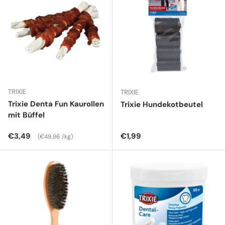
TRIXIE
TRIXIE
Trixie Denta Fun Kaurollen
Trixie Hundekotbeutel
mit Büffel
Normaler Preis
Grundpreis
Normaler Preis
€3,49
€1,99
€49,86 /kg