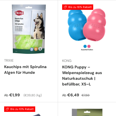
Bis zu 16% Rabatt
TRIXIE
KONG
Kauchips mit Spirulina
KONG Puppy –
Algen für Hunde
Welpenspielzeug aus
Naturkautschuk |
befüllbar, XS–L
Normaler Preis
Grundpreis
Verkaufspreis
Normaler Preis
€1,99
€6,49
Ab
Ab
€39,80 /kg
€7,59
Bis zu 10% Rabatt