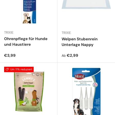
TRIXIE
TRIXIE
Ohrenpflege für Hunde
Welpen Stubenrein
und Haustiere
Unterlage Nappy
Normaler Preis
Normaler Preis
€3,99
€2,99
Ab
Um 11% reduziert