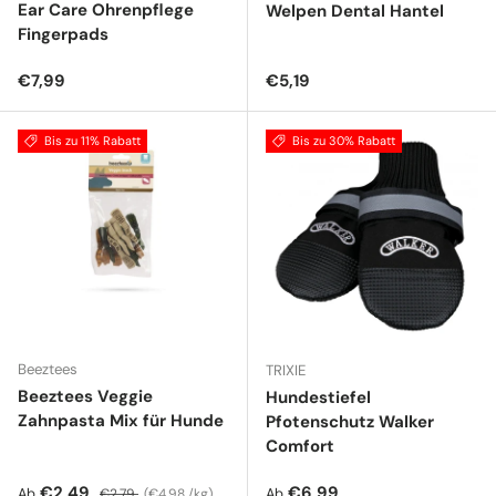
Ear Care Ohrenpflege
Welpen Dental Hantel
Fingerpads
Normaler Preis
Normaler Preis
€7,99
€5,19
Bis zu 11% Rabatt
Bis zu 30% Rabatt
Beeztees
TRIXIE
Beeztees Veggie
Hundestiefel
Zahnpasta Mix für Hunde
Pfotenschutz Walker
Comfort
Verkaufspreis
Normaler Preis
Grundpreis
Normaler Preis
€2,49
€6,99
Ab
Ab
€2,79
€4,98 /kg