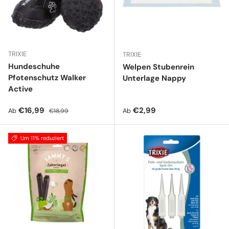
TRIXIE
TRIXIE
Hundeschuhe
Welpen Stubenrein
Pfotenschutz Walker
Unterlage Nappy
Active
Verkaufspreis
Normaler Preis
Normaler Preis
€16,99
€2,99
Ab
Ab
€18,99
Um 11% reduziert