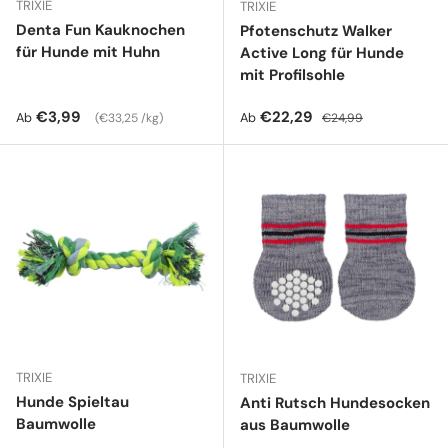
TRIXIE
TRIXIE
Denta Fun Kauknochen
Pfotenschutz Walker
für Hunde mit Huhn
Active Long für Hunde
mit Profilsohle
Normaler Preis
Grundpreis
Verkaufspreis
Normaler Preis
€3,99
€22,29
Ab
Ab
€33,25 /kg
€24,99
TRIXIE
TRIXIE
Hunde Spieltau
Anti Rutsch Hundesocken
Baumwolle
aus Baumwolle