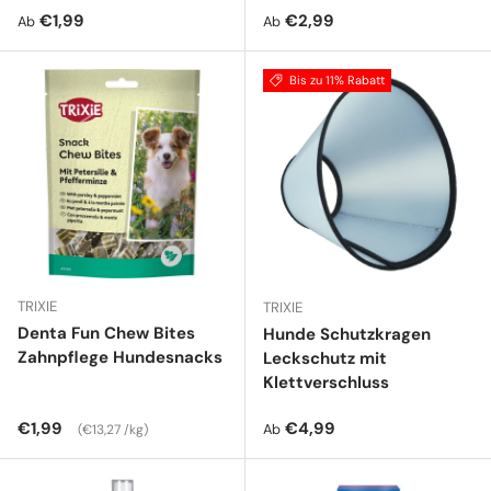
Normaler Preis
Normaler Preis
€1,99
€2,99
Ab
Ab
Bis zu 11% Rabatt
TRIXIE
TRIXIE
Denta Fun Chew Bites
Hunde Schutzkragen
Zahnpflege Hundesnacks
Leckschutz mit
Klettverschluss
Normaler Preis
Grundpreis
Normaler Preis
€1,99
€4,99
Ab
€13,27 /kg