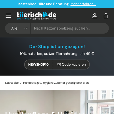
Kostenloser Versand ab 49€ in Deutschland
Direkt zum Inhalt
Konto
Eink
Suchen
Art
Alle
Der Shop ist umgezogen!
10% auf alles, außer Tiernahrung | ab 49 €
Code kopieren
NEWSHOP10
Startseite
Hundepflege & Hygiene Zubehör günstig bestellen