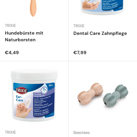
TRIXIE
TRIXIE
Hundebürste mit
Dental Care Zahnpflege
Naturborsten
Normaler Preis
Normaler Preis
€4,49
€7,99
TRIXIE
Beeztees