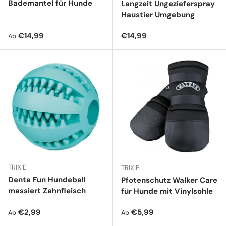
Bademantel für Hunde
Langzeit Ungezieferspray
Haustier Umgebung
Normaler Preis
Normaler Preis
€14,99
€14,99
Ab
TRIXIE
TRIXIE
Denta Fun Hundeball
Pfotenschutz Walker Care
massiert Zahnfleisch
für Hunde mit Vinylsohle
Normaler Preis
Normaler Preis
€2,99
€5,99
Ab
Ab