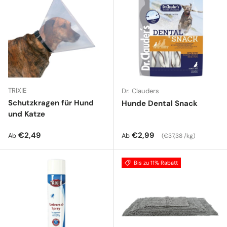
TRIXIE
Dr. Clauders
Schutzkragen für Hund
Hunde Dental Snack
und Katze
Normaler Preis
Normaler Preis
Grundpreis
€2,49
€2,99
Ab
Ab
€37,38 /kg
Bis zu 11% Rabatt