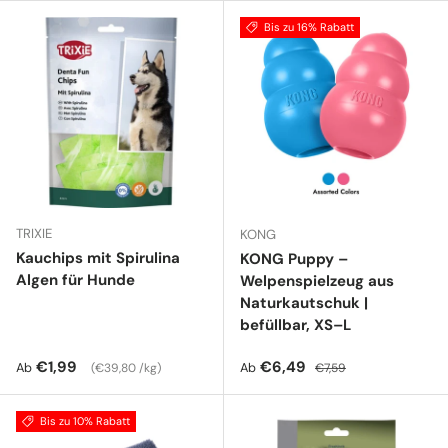
Bis zu 16% Rabatt
TRIXIE
KONG
Kauchips mit Spirulina
KONG Puppy –
Algen für Hunde
Welpenspielzeug aus
Naturkautschuk |
befüllbar, XS–L
Normaler Preis
Grundpreis
Verkaufspreis
Normaler Preis
€1,99
€6,49
Ab
Ab
€39,80 /kg
€7,59
Bis zu 10% Rabatt