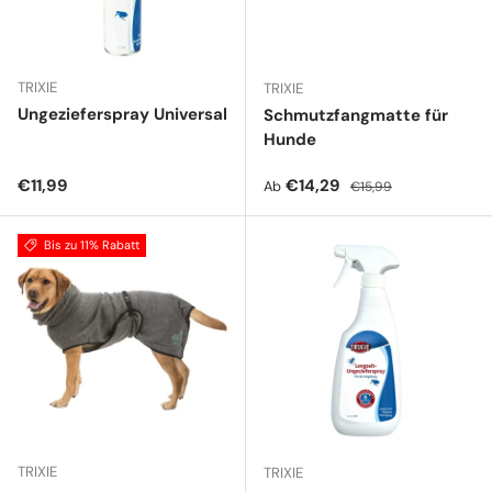
TRIXIE
TRIXIE
Ungezieferspray Universal
Schmutzfangmatte für
Hunde
Normaler Preis
Verkaufspreis
Normaler Preis
€11,99
€14,29
Ab
€15,99
Bis zu 11% Rabatt
TRIXIE
TRIXIE