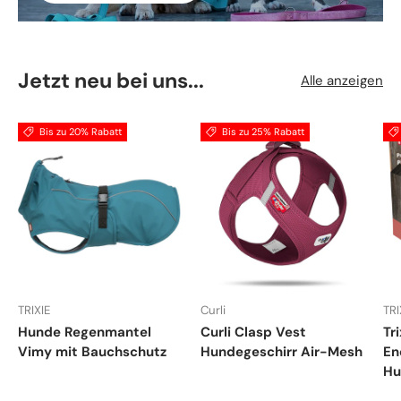
Jetzt neu bei uns...
Alle anzeigen
Bis zu 20% Rabatt
Bis zu 25% Rabatt
TRIXIE
Curli
TRI
Hunde Regenmantel
Curli Clasp Vest
Tr
Vimy mit Bauchschutz
Hundegeschirr Air-Mesh
En
Hu