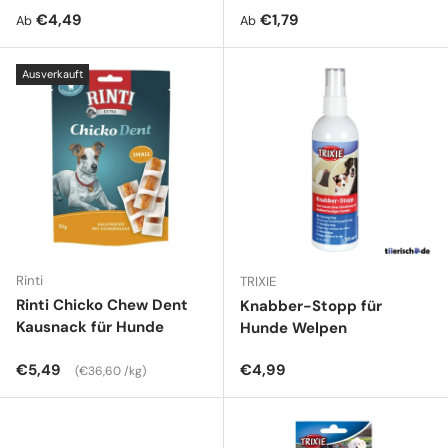
Normaler Preis
Normaler Preis
€4,49
€1,79
Ab
Ab
Ausverkauft
Rinti
TRIXIE
Rinti Chicko Chew Dent
Knabber-Stopp für
Kausnack für Hunde
Hunde Welpen
Normaler Preis
Grundpreis
Normaler Preis
€5,49
€4,99
€36,60 /kg