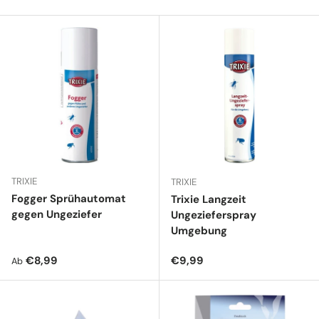
TRIXIE
TRIXIE
Fogger Sprühautomat
Trixie Langzeit
gegen Ungeziefer
Ungezieferspray
Umgebung
Normaler Preis
Normaler Preis
€8,99
€9,99
Ab