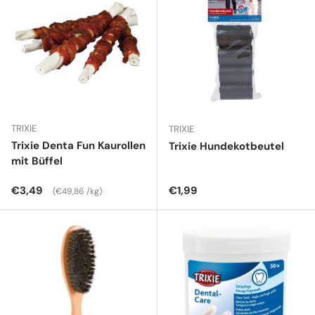
TRIXIE
TRIXIE
Trixie Denta Fun Kaurollen
Trixie Hundekotbeutel
mit Büffel
Normaler Preis
Grundpreis
Normaler Preis
€3,49
€1,99
€49,86 /kg