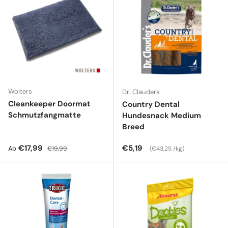
Wolters
Dr. Clauders
Cleankeeper Doormat
Country Dental
Schmutzfangmatte
Hundesnack Medium
Breed
Verkaufspreis
Normaler Preis
Normaler Preis
Grundpreis
€17,99
€5,19
Ab
€19,99
€43,25 /kg