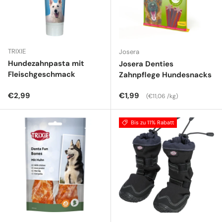
TRIXIE
Josera
Hundezahnpasta mit
Josera Denties
Fleischgeschmack
Zahnpflege Hundesnacks
Normaler Preis
Normaler Preis
Grundpreis
€2,99
€1,99
€11,06 /kg
Bis zu 11% Rabatt