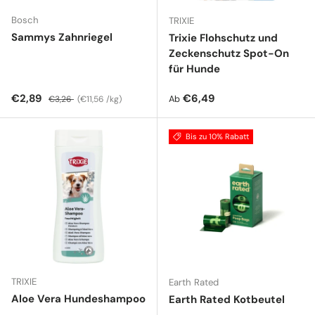
Bosch
TRIXIE
Sammys Zahnriegel
Trixie Flohschutz und
Zeckenschutz Spot-On
für Hunde
Verkaufspreis
Normaler Preis
Grundpreis
Normaler Preis
€2,89
€6,49
Ab
€3,26
€11,56 /kg
Bis zu 10% Rabatt
TRIXIE
Earth Rated
Aloe Vera Hundeshampoo
Earth Rated Kotbeutel