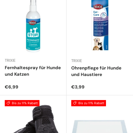
TRIXIE
TRIXIE
Fernhaltespray für Hunde
Ohrenpflege für Hunde
und Katzen
und Haustiere
Normaler Preis
Normaler Preis
€6,99
€3,99
Bis zu 11% Rabatt
Bis zu 11% Rabatt