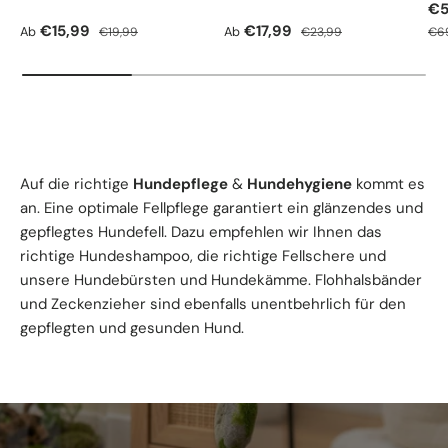
Ve
€5
Verkaufspreis
Normaler Preis
Verkaufspreis
Normaler Preis
Nor
€15,99
€17,99
Ab
Ab
€19,99
€23,99
€6
Auf die richtige
Hundepflege
&
Hundehygiene
kommt es
an. Eine optimale Fellpflege garantiert ein glänzendes und
gepflegtes Hundefell. Dazu empfehlen wir Ihnen das
richtige Hundeshampoo, die richtige Fellschere und
unsere Hundebürsten und Hundekämme. Flohhalsbänder
und Zeckenzieher sind ebenfalls unentbehrlich für den
gepflegten und gesunden Hund.