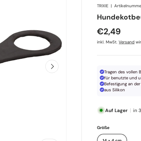
TRIXIE
|
Artikelnumme
TRIXIE
Hundekotbeu
Normaler P
€2,49
inkl. MwSt.
Versand
wir
Nächste
Tragen des vollen B
für benutzte und 
Befestigung an der
aus Silikon
Auf Lager
in 
Größe
14 × 4 cm