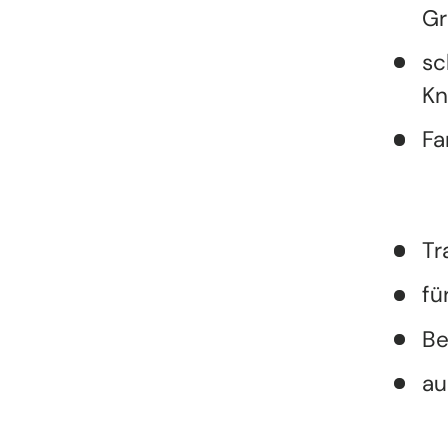
Gr
sc
Kn
Fa
Tr
fü
Be
au