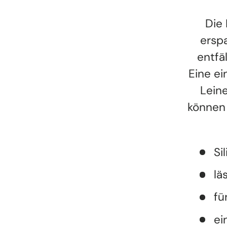
Die 
erspa
entfä
Eine ei
Leine
können
Si
lä
fü
ei