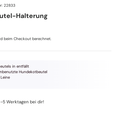
r:
22833
tel-Halterung
reis
d beim Checkout berechnet.
eutels in entfällt
unbenutzte Hundekotbeutel
 Leine
3-5 Werktagen bei dir!