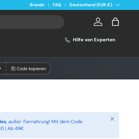
Land/Region
Kostenloser Versand ab 49€ in Deutschland
Brands
FAQ
Deutschland (EUR €)
Konto
Einkaufsta
Hilfe von Experten
Code kopieren
0
Schließen
les
,
außer Tiernahrung!
Mit dem Code
0 | Ab 49€