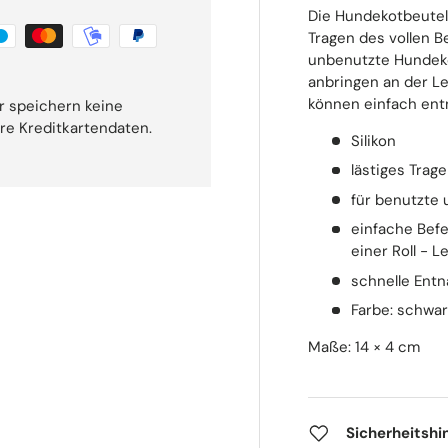
Die Hundekotbeutel-
Tragen des vollen Be
unbenutzte Hundeko
anbringen an der Lei
können einfach en
r speichern keine
hre Kreditkartendaten.
Silikon
lästiges Trage
für benutzte
einfache Befe
einer Roll
-
Le
schnelle Ent
Farbe: schwar
Maße: 14 × 4 cm
Sicherheitshi