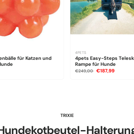
4PETS
nbälle für Katzen und
4pets Easy-Steps Teles
 Hunde
Rampe für Hunde
€187,99
€249,00
TRIXIE
Hundekotbeutel-Halterun