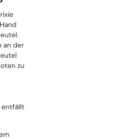
rixie
r Hand
eutel.
n an der
Beutel
oten zu
entfällt
dem