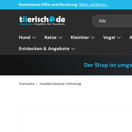
Kostenlose Hilfe und Beratung.
Mehr erfahren...
Direkt zum Inhalt
Suchen
Art
Alle
Hund
Katze
Kleintier
Vogel
A
Entdecken & Angebote
Der Shop ist umg
Startseite
Hundekotbeutel-Halterung
Zu Produktinformationen springen