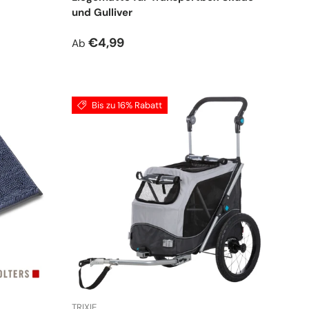
und Gulliver
Normaler Preis
€4,99
Ab
Bis zu 16% Rabatt
TRIXIE