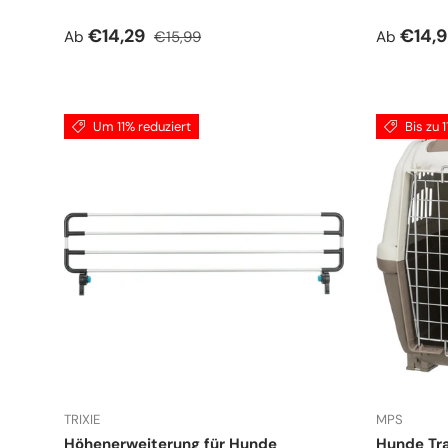
Verkaufspreis
Normaler Preis
Normale
€14,29
€14,
Ab
€15,99
Ab
Um 11% reduziert
Bis zu 
TRIXIE
MPS
Höhenerweiterung für Hunde
Hunde Tr