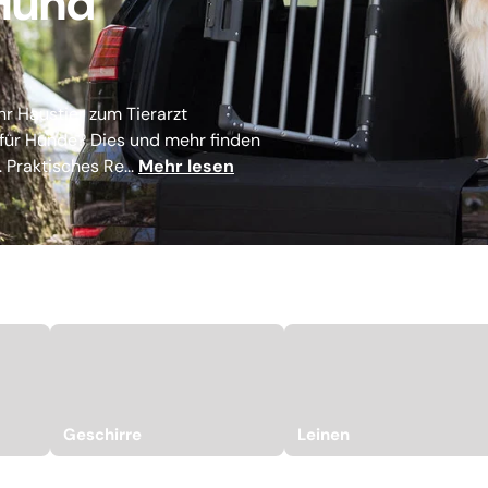
 Hund
hr Haustier zum Tierarzt
 für Hunde? Dies und mehr finden
 Praktisches Re...
Mehr lesen
Geschirre
Leinen