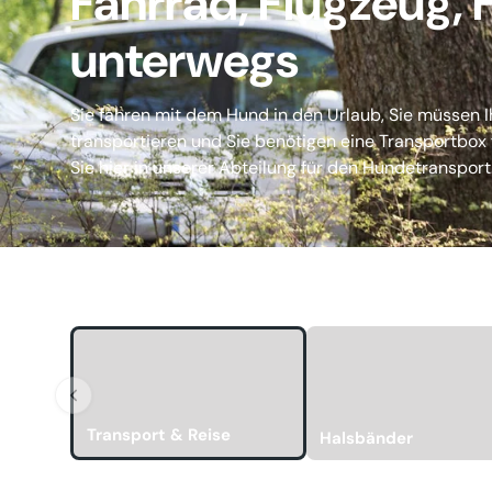
Fahrrad, Flugzeug,
unterwegs
Sie fahren mit dem Hund in den Urlaub, Sie müssen I
transportieren und Sie benötigen eine Transportbox
Sie hier in unserer Abteilung für den Hundetransport.
Transport & Reise
Halsbänder