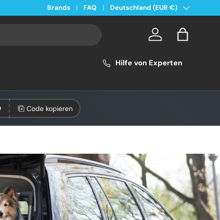
Land/Region
Kostenloser Versand ab 49€ in Deutschland
Brands
FAQ
Deutschland (EUR €)
Konto
Einkaufsta
Hilfe von Experten
Code kopieren
0