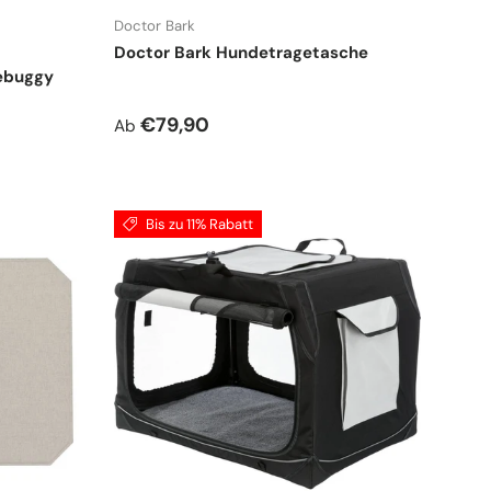
Doctor Bark
Doctor Bark Hundetragetasche
ebuggy
Normaler Preis
€79,90
Ab
Bis zu 11% Rabatt