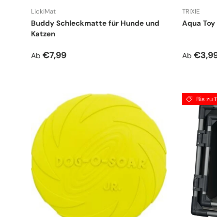
LickiMat
TRIXIE
Buddy Schleckmatte für Hunde und
Aqua Toy 
Katzen
Normaler Preis
Normale
€7,99
€3,9
Ab
Ab
Bis zu 