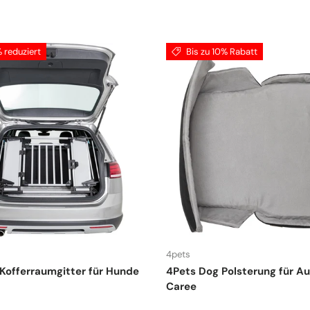
 reduziert
Bis zu 10% Rabatt
4pets
 Kofferraumgitter für Hunde
4Pets Dog Polsterung für A
Caree