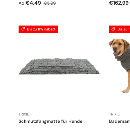
Verkaufspreis
Normaler Preis
Verkauf
€4,49
€162,99
Ab
€5,99
Bis zu 11% Rabatt
Bis zu 
TRIXIE
TRIXIE
Schmutzfangmatte für Hunde
Bademant