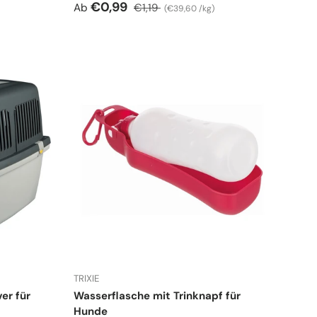
Verkaufspreis
Normaler Preis
Grundpreis
€0,99
Ab
€1,19
€39,60 /kg
TRIXIE
er für
Wasserflasche mit Trinknapf für
Hunde