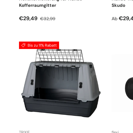
Kofferraumgitter
Skudo
Verkaufspreis
Normaler Preis
Verkauf
€29,49
€29,
€32,99
Ab
Bis zu 11% Rabatt
TRIXIE
flexi