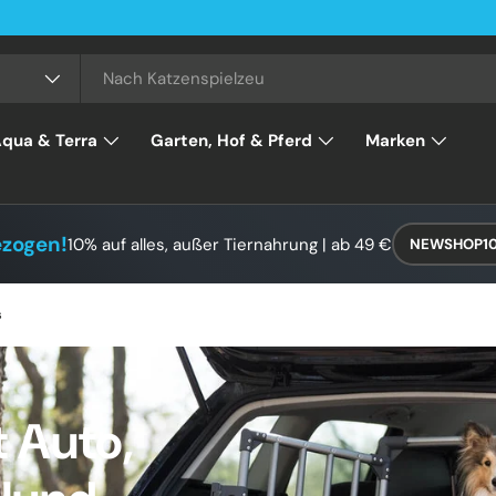
qua & Terra
Garten, Hof & Pferd
Marken
ezogen!
10% auf alles, außer Tiernahrung | ab 49 €
NEWSHOP1
s
 Auto,