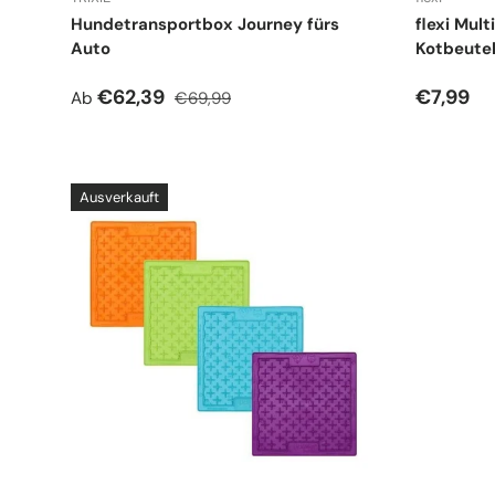
Hundetransportbox Journey fürs
flexi Mult
Auto
Kotbeute
Verkaufspreis
Normaler Preis
Normale
€62,39
€7,99
Ab
€69,99
Ausverkauft