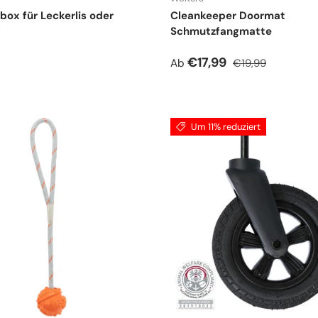
ibox für Leckerlis oder
Cleankeeper Doormat
l
Schmutzfangmatte
r Preis
Verkaufspreis
Normaler Preis
€17,99
Ab
€19,99
Um 11% reduziert