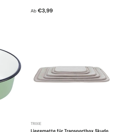
Normaler Preis
€3,99
Ab
TRIXIE
Liegematte für Transportbox Skudo