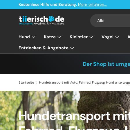
Kostenlose Hilfe und Beratung.
Mehr erfahren...
Direkt zum Inhalt
Suchen
Art
Alle
Hund
Katze
Kleintier
Vogel
A
Entdecken & Angebote
Der Shop ist umg
Startseite
Hundetransport mit Auto, Fahrrad, Flugzeug, Hund unterweg
Hundetransport mit