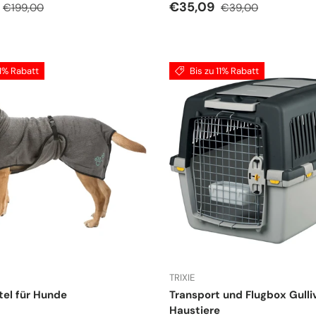
spreis
Normaler Preis
Verkaufspreis
Normaler Preis
€35,09
€199,00
€39,00
11% Rabatt
Bis zu 11% Rabatt
TRIXIE
el für Hunde
Transport und Flugbox Gulliv
Haustiere