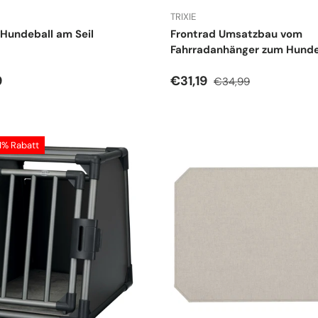
TRIXIE
Hundeball am Seil
Frontrad Umsatzbau vom
Fahrradanhänger zum Hund
r Preis
Verkaufspreis
Normaler Preis
9
€31,19
€34,99
11% Rabatt