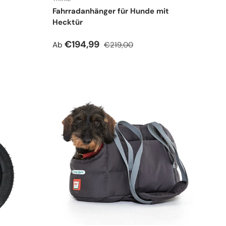
Fahrradanhänger für Hunde mit
Hecktür
Verkaufspreis
Normaler Preis
€194,99
Ab
€219,00