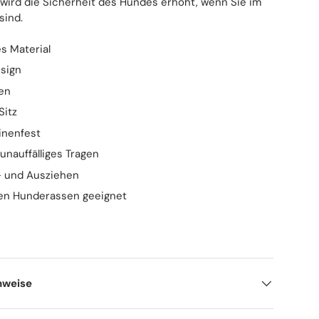
 wird die Sicherheit des Hundes erhöht, wenn Sie im
sind.
s Material
sign
en
Sitz
nenfest
unauffälliges Tragen
- und Ausziehen
ten Hunderassen geeignet
nweise