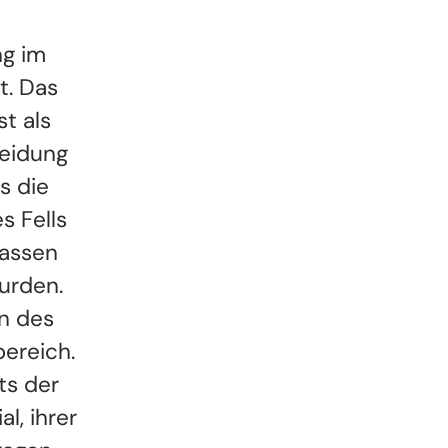
ng im
t. Das
t als
eidung
s die
s Fells
Rassen
urden.
n des
ereich.
ts der
l, ihrer