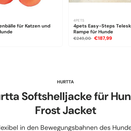
4PETS
nbälle für Katzen und
4pets Easy-Steps Teles
 Hunde
Rampe für Hunde
€187,99
€249,00
HURTTA
rtta Softshelljacke für Hu
Frost Jacket
lexibel in den Bewegungsbahnen des Hund