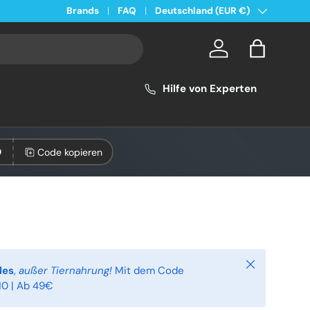
Land/Region
Kostenloser Versand ab 49€ in Deutschland
Brands
FAQ
Deutschland (EUR €)
Konto
Einkaufsta
Hilfe von Experten
Code kopieren
0
Schließen
les
,
außer Tiernahrung!
Mit dem Code
0 | Ab 49€