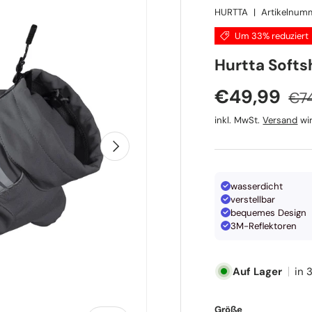
HURTTA
|
Artikelnum
Um 33% reduziert
Hurtta Softs
Nor
Verkaufspr
€49,99
€7
inkl. MwSt.
Versand
wir
Nächste
wasserdicht
verstellbar
bequemes Design
3M-Reflektoren
Auf Lager
in 
Größe