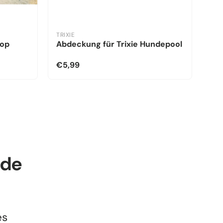
TRIXIE
kop
Abdeckung für Trixie Hundepool
€5,99
nde
es