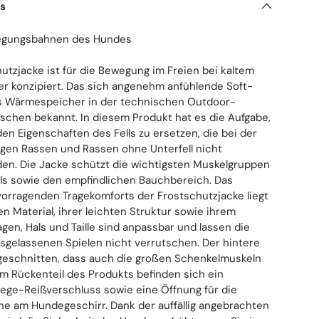
ls
wegungsbahnen des Hundes
hutzjacke ist für die Bewegung im Freien bei kaltem
r konzipiert. Das sich angenehm anfühlende Soft-
 als Wärmespeicher in der technischen Outdoor-
schen bekannt. In diesem Produkt hat es die Aufgabe,
n Eigenschaften des Fells zu ersetzen, die bei der
igen Rassen und Rassen ohne Unterfell nicht
den. Die Jacke schützt die wichtigsten Muskelgruppen
ls sowie den empfindlichen Bauchbereich. Das
orragenden Tragekomforts der Frostschutzjacke liegt
 Material, ihrer leichten Struktur sowie ihrem
agen, Hals und Taille sind anpassbar und lassen die
sgelassenen Spielen nicht verrutschen. Der hintere
zugeschnitten, dass auch die großen Schenkelmuskeln
m Rückenteil des Produkts befinden sich ein
ege-Reißverschluss sowie eine Öffnung für die
ne am Hundegeschirr. Dank der auffällig angebrachten