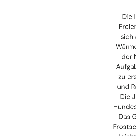
Die 
Freie
sich
Wärme
der 
Aufgab
zu er
und R
Die 
Hundes
Das G
Frostsc