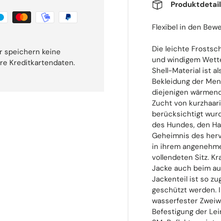
Produktdetai
Flexibel in den Be
Die leichte Frostsc
r speichern keine
und windigem Wette
hre Kreditkartendaten.
Shell-Material ist
Bekleidung der Men
diejenigen wärmende
Zucht von kurzhaar
berücksichtigt wur
des Hundes, den Ha
Geheimnis des herv
in ihrem angenehmen
vollendeten Sitz. Kr
Jacke auch beim au
Jackenteil ist so 
geschützt werden. I
wasserfester Zweiw
Befestigung der Lei