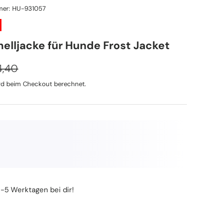
mer:
HU-931057
helljacke für Hunde Frost Jacket
maler Preis
eis
4,40
d beim Checkout berechnet.
3-5 Werktagen bei dir!