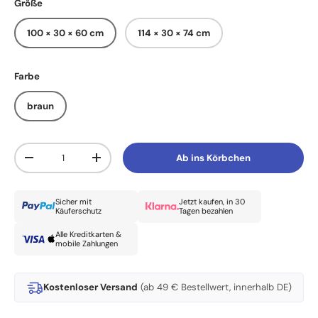
Größe
100 × 30 × 60 cm
114 × 30 × 74 cm
Farbe
braun
Anzahl
Ab ins Körbchen
Menge verringern
Menge erhöhen
Sicher mit
Jetzt kaufen, in 30
Käuferschutz
Tagen bezahlen
Alle Kreditkarten &
mobile Zahlungen
Kostenloser Versand
(ab 49 € Bestellwert, innerhalb DE)