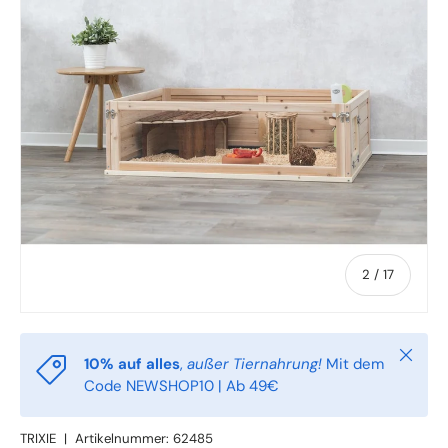
von
2
/
17
Schlie
10% auf alles
,
außer Tiernahrung!
Mit dem
Code NEWSHOP10 | Ab 49€
TRIXIE
|
Artikelnummer:
62485