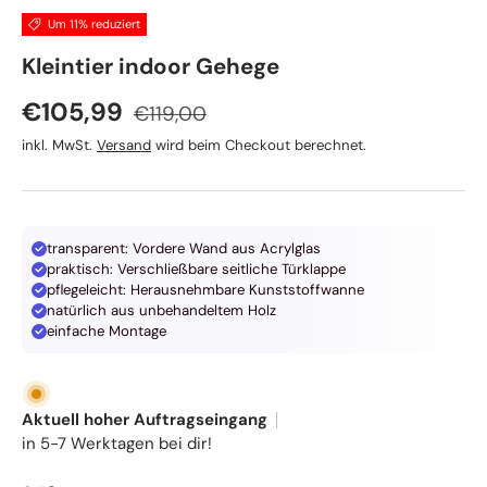
Um 11% reduziert
TRIXIE
Kleintier indoor Gehege
Normaler Preis
Verkaufspreis
€105,99
€119,00
inkl. MwSt.
Versand
wird beim Checkout berechnet.
transparent: Vordere Wand aus Acrylglas
praktisch: Verschließbare seitliche Türklappe
pflegeleicht: Herausnehmbare Kunststoffwanne
natürlich aus unbehandeltem Holz
einfache Montage
Aktuell hoher Auftragseingang
in 5-7 Werktagen bei dir!