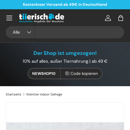
Kostenloser Versand ab 49€ in Deutschland
Direkt zum Inhalt
Konto
Eink
Suchen
Art
Alle
Der Shop ist umgezogen!
10% auf alles, außer Tiernahrung | ab 49 €
Code kopieren
NEWSHOP10
Startseite
Kleintier indoor Gehege
Bild 2 ist nun in der Galerieansicht verfügbar
Zu Produktinformationen springen