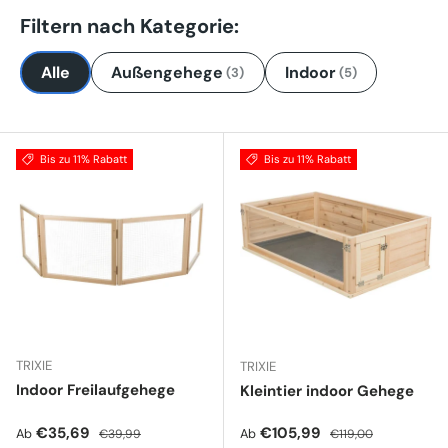
Filtern nach Kategorie:
Alle
Außengehege
Indoor
(3)
(5)
Bis zu 11% Rabatt
Bis zu 11% Rabatt
TRIXIE
TRIXIE
Indoor Freilaufgehege
Kleintier indoor Gehege
Verkaufspreis
Normaler Preis
Verkaufspreis
Normaler Preis
€35,69
€105,99
Ab
Ab
€39,99
€119,00