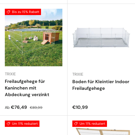
Bis zu 15% Rabatt
TRIXIE
TRIXIE
Freilaufgehege für
Boden für Kleintier Indoor
Kaninchen mit
Freilaufgehege
Abdeckung verzinkt
Verkaufspreis
Normaler Preis
Normaler Preis
€76,49
€10,99
Ab
€89,99
Um 11% reduziert
Um 11% reduziert