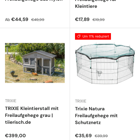
Kleintiere
Verkaufspreis
Normaler Preis
Verkaufspreis
Normaler Preis
€44,59
€17,89
Ab
€49,99
€19,99
Um 11% reduziert
TRIXIE
TRIXIE
TRIXIE Kleintierstall mit
Trixie Natura
Freilaufgehege grau |
Freilaufgehege mit
tiierisch.de
Schutznetz
Normaler Preis
Verkaufspreis
Normaler Preis
€399,00
€35,69
€39,99