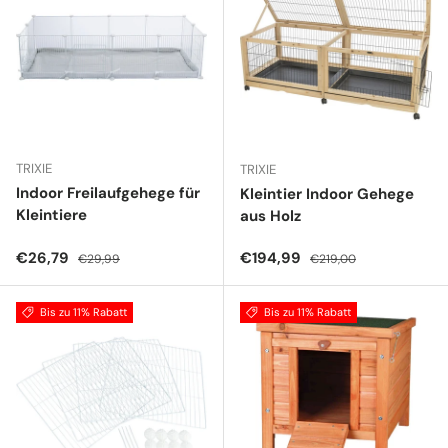
TRIXIE
TRIXIE
Indoor Freilaufgehege für
Kleintier Indoor Gehege
Kleintiere
aus Holz
Verkaufspreis
Normaler Preis
Verkaufspreis
Normaler Preis
€26,79
€194,99
€29,99
€219,00
Bis zu 11% Rabatt
Bis zu 11% Rabatt