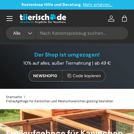
Kostenloser Versand ab 49€ in Deutschland
Direkt zum Inhalt
Konto
Eink
Suchen
Art
Alle
Der Shop ist umgezogen!
10% auf alles, außer Tiernahrung | ab 49 €
Code kopieren
NEWSHOP10
Startseite
Freilaufgehege für Kaninchen und Meerschweinchen günstig bestellen
Freilaufgehege für Kaninchen