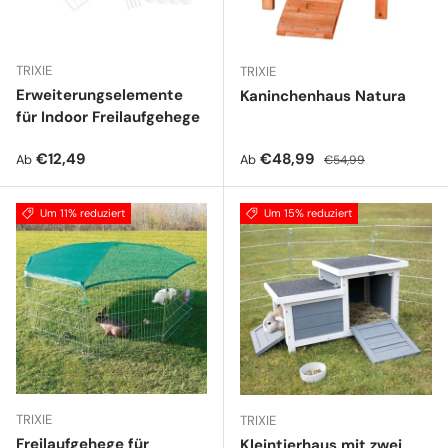
TRIXIE
TRIXIE
Erweiterungselemente
Kaninchenhaus Natura
für Indoor Freilaufgehege
Normaler Preis
Verkaufspreis
Normaler Preis
€12,49
€48,99
Ab
Ab
€54,99
Um 11% reduziert
Um 15% reduziert
TRIXIE
TRIXIE
Freilaufgehege für
Kleintierhaus mit zwei