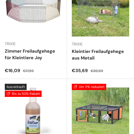
TRIXIE
TRIXIE
Zimmer Freilaufgehege
Kleintier Freilaufgehege
für Kleintiere Joy
aus Metall
Verkaufspreis
Normaler Preis
Verkaufspreis
Normaler Preis
€16,09
€35,69
€17,99
€39,99
Ausverkauft
Um 11% reduziert
Bis zu 50% Rabatt