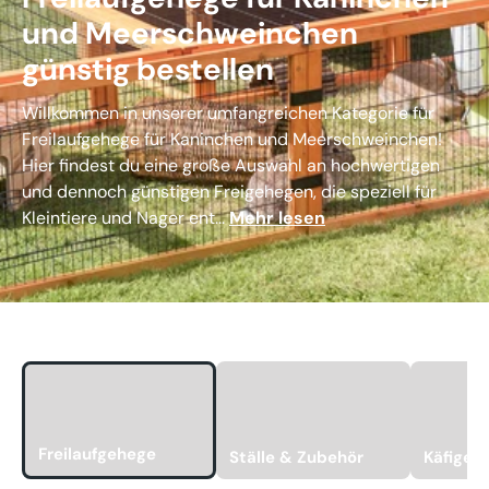
und Meerschweinchen
günstig bestellen
Willkommen in unserer umfangreichen Kategorie für
Freilaufgehege für Kaninchen und Meerschweinchen!
Hier findest du eine große Auswahl an hochwertigen
und dennoch günstigen Freigehegen, die speziell für
Kleintiere und Nager ent...
Mehr lesen
Freilaufgehege
Ställe & Zubehör
Käfige