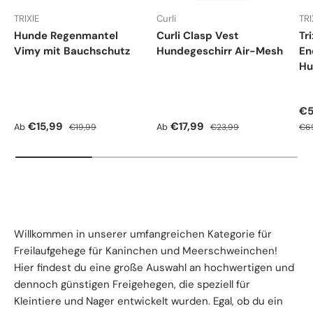
TRIXIE
Curli
TRI
Hunde Regenmantel
Curli Clasp Vest
Tr
Vimy mit Bauchschutz
Hundegeschirr Air-Mesh
En
Hu
Ve
€5
Verkaufspreis
Normaler Preis
Verkaufspreis
Normaler Preis
Nor
€15,99
€17,99
Ab
Ab
€19,99
€23,99
€6
Willkommen in unserer umfangreichen Kategorie für
Freilaufgehege für Kaninchen und Meerschweinchen!
Hier findest du eine große Auswahl an hochwertigen und
dennoch günstigen Freigehegen, die speziell für
Kleintiere und Nager entwickelt wurden. Egal, ob du ein