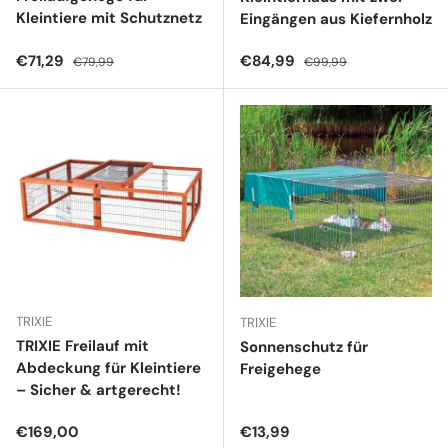
Kleintiere mit Schutznetz
Eingängen aus Kiefernholz
Verkaufspreis
Normaler Preis
Verkaufspreis
Normaler Preis
€71,29
€84,99
€79,99
€99,99
TRIXIE
TRIXIE
TRIXIE Freilauf mit
Sonnenschutz für
Abdeckung für Kleintiere
Freigehege
– Sicher & artgerecht!
Normaler Preis
Normaler Preis
€169,00
€13,99