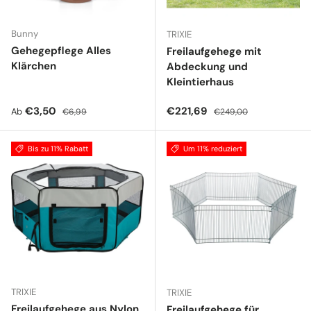
Bunny
TRIXIE
Gehegepflege Alles
Freilaufgehege mit
Klärchen
Abdeckung und
Kleintierhaus
Verkaufspreis
Normaler Preis
Verkaufspreis
Normaler Preis
€3,50
€221,69
Ab
€6,99
€249,00
Bis zu 11% Rabatt
Um 11% reduziert
TRIXIE
TRIXIE
Freilaufgehege aus Nylon
Freilaufgehege für