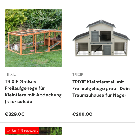
TRIXIE
TRIXIE
TRIXIE Großes
TRIXIE Kleintierstall mit
Freilaufgehege für
Freilaufgehege grau | Dein
Kleintiere mit Abdeckung
Traumzuhause für Nager
| tiierisch.de
Normaler Preis
Normaler Preis
€329,00
€299,00
Um 11% reduziert