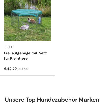
TRIXIE
Freilaufgehege mit Netz
für Kleintiere
Verkaufspreis
Normaler Preis
€42,79
€47,99
Unsere Top Hundezubehör Marken