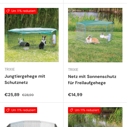
Um 11% reduziert
TRIXIE
TRIXIE
Jungtiergehege mit
Netz mit Sonnenschutz
Schutznetz
für Freilaufgehege
Verkaufspreis
Normaler Preis
Normaler Preis
€25,89
€14,99
€28,99
Um 11% reduziert
Um 11% reduziert