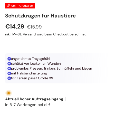
Um 11% reduziert
TRIXIE
Schutzkragen für Haustiere
Normaler Preis
Verkaufspreis
€14,29
€15,99
inkl. MwSt.
Versand
wird beim Checkout berechnet.
angenehmes Tragegefühl
schützt vor Lecken an Wunden
problemlos Fressen, Trinken, Schnüffeln und Liegen
mit Halsbandhalterung
für Katzen passt Größe XS
Aktuell hoher Auftragseingang
in 5-7 Werktagen bei dir!