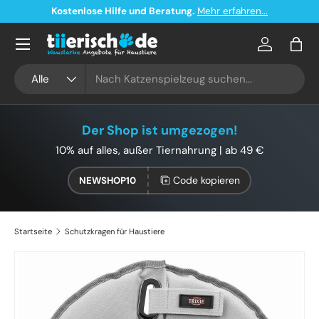
Kostenlose Hilfe und Beratung.
Mehr erfahren...
Direkt zum Inhalt
Konto
Eink
Suchen
Art
Alle
Der Shop ist umgezogen!
10% auf alles, außer Tiernahrung | ab 49 €
Code kopieren
NEWSHOP10
Startseite
Schutzkragen für Haustiere
Bild 9 ist nun in der Galerieansicht verfügbar
Zu Produktinformationen springen