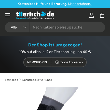
Kostenlose Hilfe und Beratung.
Mehr erfahren...
Direkt zum Inhalt
Konto
Eink
Suchen
Art
Alle
Der Shop ist umgezogen!
10% auf alles, außer Tiernahrung | ab 49 €
Code kopieren
NEWSHOP10
Startseite
Schutzsocke für Hunde
Bild 2 ist nun in der Galerieansicht verfügbar
Zu Produktinformationen springen