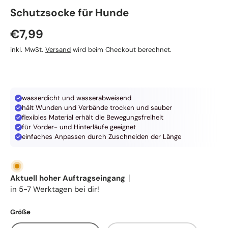
TRIXIE
Schutzsocke für Hunde
Normaler Preis
€7,99
inkl. MwSt.
Versand
wird beim Checkout berechnet.
wasserdicht und wasserabweisend
hält Wunden und Verbände trocken und sauber
flexibles Material erhält die Bewegungsfreiheit
für Vorder- und Hinterläufe geeignet
einfaches Anpassen durch Zuschneiden der Länge
Aktuell hoher Auftragseingang
in 5-7 Werktagen bei dir!
Größe