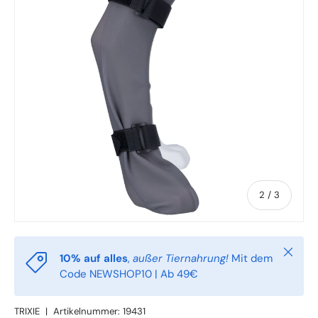
von
2
/
3
Schlie
10% auf alles
,
außer Tiernahrung!
Mit dem
Code NEWSHOP10 | Ab 49€
TRIXIE
|
Artikelnummer:
19431