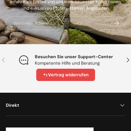
erfahre als Erstes von unseren neuesten Kollektionen
und exklusiven Pfoten-starken Angeboten.
E-Mail
Abonnier
Besuchen Sie unser Support-Center
Vorherige
Näc
Kompetente Hilfe und Beratung
Vertrag widerrufen
Direkt