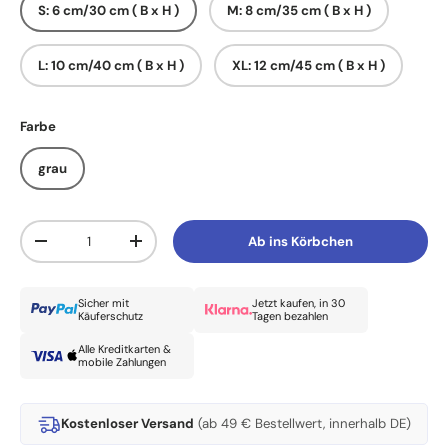
S: 6 cm/30 cm ( B x H )
M: 8 cm/35 cm ( B x H )
L: 10 cm/40 cm ( B x H )
XL: 12 cm/45 cm ( B x H )
Farbe
grau
Anzahl
Ab ins Körbchen
Menge verringern
Menge erhöhen
Sicher mit
Jetzt kaufen, in 30
Käuferschutz
Tagen bezahlen
Alle Kreditkarten &
mobile Zahlungen
Kostenloser Versand
(ab 49 € Bestellwert, innerhalb DE)